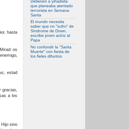
Detienen a yihadista
07.08.2026
que planeaba atentado
Programa oficial del
terrorista en Semana
Viaje Apostólico del
Santa
Papa León XIV a
Francia
El mundo necesita
saber que no "sufro" de
Síndrome de Down,
ñor, hasta
escribe joven actriz al
Papa
No confundir la "Santa
Mirad: os
Muerte" con fiesta de
 enemigo,
los fieles difuntos
us; estad
y gracias,
sas a los
Hijo sino