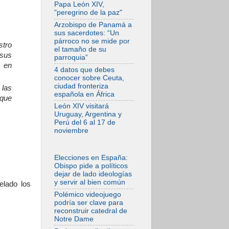
desfigura el mundo,
Papa León XIV,
solo la revelación
"peregrino de la paz"
de Dios lo
transfigura
Arzobispo de Panamá a
sus sacerdotes: “Un
07.08.2026
párroco no se mide por
stro
Presentada la
el tamaño de su
Trienal de Arte de
 sus
parroquia”
las Universidades
e en
Católicas:
4 datos que debes
«Exercises in
conocer sobre Ceuta,
Empathy»
ciudad fronteriza
 las
española en África
07.08.2026
 que
Fortunatus
León XIV visitará
Nwachukwu: la
Uruguay, Argentina y
comunicación como
Perú del 6 al 17 de
misión al servicio
noviembre
del Evangelio
07.08.2026
SIGNIS 2026, dar
Elecciones en España:
voz a las religiosas
Obispo pide a políticos
en el espacio
dejar de lado ideologías
público
y servir al bien común
elado los
07.08.2026
Polémico videojuego
Lanzan un proyecto
podría ser clave para
de empoderamiento
reconstruir catedral de
digital para mujeres
Notre Dame
líderes en África