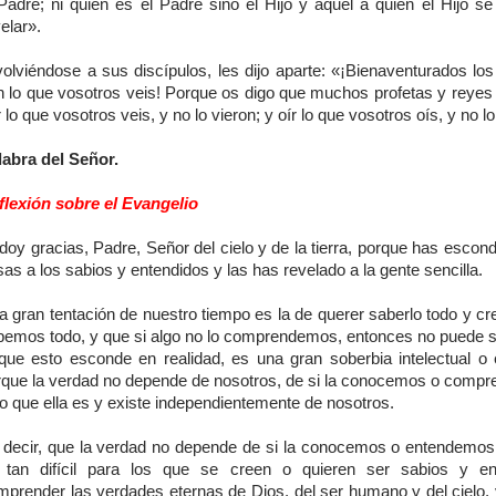
Padre; ni quién es el Padre sino el Hijo y aquel a quien el Hijo se
elar».
volviéndose a sus discípulos, les dijo aparte: «¡Bienaventurados los
n lo que vosotros veis! Porque os digo que muchos profetas y reyes 
 lo que vosotros veis, y no lo vieron; y oír lo que vosotros oís, y no l
labra del Señor.
flexión sobre el Evangelio
doy gracias, Padre, Señor del cielo y de la tierra, porque has escon
as a los sabios y entendidos y las has revelado a la gente sencilla.
 gran tentación de nuestro tiempo es la de querer saberlo todo y cr
bemos todo, y que si algo no lo comprendemos, entonces no puede se
 que esto esconde en realidad, es una gran soberbia intelectual o es
rque la verdad no depende de nosotros, de si la conocemos o comp
o que ella es y existe independientemente de nosotros.
 decir, que la verdad no depende de si la conocemos o entendemos
 tan difícil para los que se creen o quieren ser sabios y en
mprender las verdades eternas de Dios, del ser humano y del cielo,