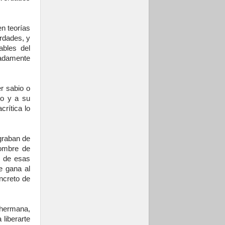
en teorías
rdades, y
ables del
zadamente
er sabio o
to y a su
rítica lo
graban de
nombre de
s de esas
se gana al
oncreto de
 hermana,
 liberarte