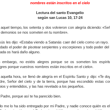
nombres están inscritos en el cielo
Lectura del santo Evangelio
según san Lucas 10, 17-24
aquel tiempo, los setenta y dos volvieron con alegría diciendo: «Se
s demonios se nos someten en tu nombre».
sús les dijo: «Estaba viendo a Satanás caer del cielo como un rayo. 
 dado el poder de pisotear serpientes y escorpiones y todo poder del
nada os hará daño alguno.
n embargo, no estéis alegres porque se os someten los espírit
gres porque vuestros nombres están inscritos en el cielo».
aquella hora, se llenó de alegría en el Espíritu Santo y dijo: «Te do
dre, Señor del cielo y de la tierra, porque has escondido estas co
ios y entendidos, y las has revelado a los pequeños.
 Padre, porque así te ha parecido bien.
do me lo ha sido entregado por mi Padre, y nadie conoce quién es el 