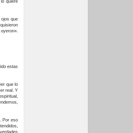
 lo quiere
 ojos que
quisieron
o oyeron».
dido estas
eer que lo
r real. Y
piritual,
rendemos,
. Por eso
tendidos,
 verdades