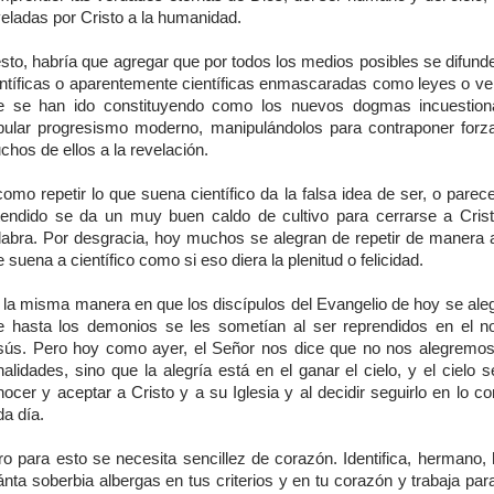
veladas por Cristo a la humanidad.
sto, habría que agregar que por todos los medios posibles se difund
entíficas o aparentemente científicas enmascaradas como leyes o ve
e se han ido constituyendo como los nuevos dogmas incuestion
pular progresismo moderno, manipulándolos para contraponer for
hos de ellos a la revelación.
omo repetir lo que suena científico da la falsa idea de ser, o parec
tendido se da un muy buen caldo de cultivo para cerrarse a Cris
labra. Por desgracia, hoy muchos se alegran de repetir de manera ac
 suena a científico como si eso diera la plenitud o felicidad.
 la misma manera en que los discípulos del Evangelio de hoy se ale
e hasta los demonios se les sometían al ser reprendidos en el 
sús. Pero hoy como ayer, el Señor nos dice que no nos alegremo
alidades, sino que la alegría está en el ganar el cielo, y el cielo 
ocer y aceptar a Cristo y a su Iglesia y al decidir seguirlo en lo c
a día.
ro para esto se necesita sencillez de corazón. Identifica, hermano,
nta soberbia albergas en tus criterios y en tu corazón y trabaja para