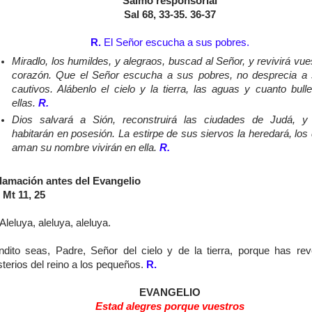
Salmo responsorial
Sal 68, 33-35. 36-37
R.
El Señor escucha a sus pobres.
Miradlo, los humildes, y alegraos, buscad al Señor, y revivirá vue
corazón. Que el Señor escucha a sus pobres, no desprecia a
cautivos. Alábenlo el cielo y la tierra, las aguas y cuanto bull
ellas.
R.
Dios salvará a Sión, reconstruirá las ciudades de Judá, y
habitarán en posesión. La estirpe de sus siervos la heredará, los
aman su nombre vivirán en ella.
R.
lamación antes del Evangelio
 Mt 11, 25
Aleluya, aleluya, aleluya.
ndito seas, Padre, Señor del cielo y de la tierra, porque has rev
terios del reino a los pequeños.
R.
EVANGELIO
Estad alegres porque vuestros