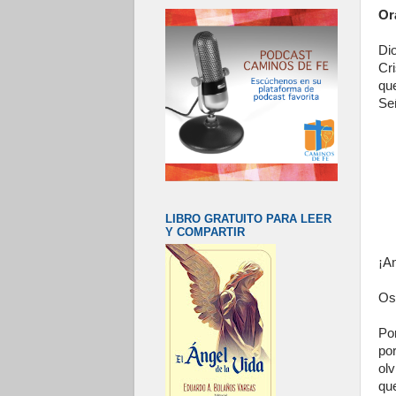
Or
Di
Cr
qu
Se
LIBRO GRATUITO PARA LEER
Y COMPARTIR
¡An
Os 
Po
po
olv
que