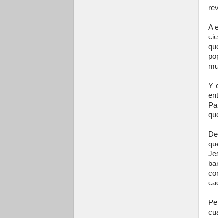
re
A e
ci
qu
po
muc
Y c
en
Pa
que
De
qu
Je
ban
con
cad
Pe
cuá