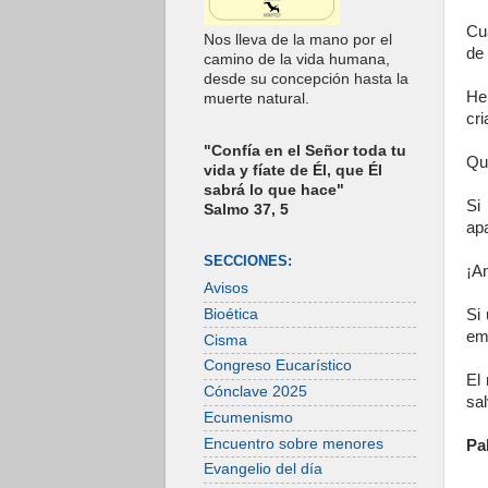
Cu
Nos lleva de la mano por el
de 
camino de la vida humana,
desde su concepción hasta la
He
muerte natural.
cri
"Confía en el Señor toda tu
Qu
vida y fíate de Él, que Él
sabrá lo que hace"
Si
Salmo 37, 5
apa
SECCIONES:
¡An
Avisos
Bioética
Si
em
Cisma
Congreso Eucarístico
El
Cónclave 2025
sa
Ecumenismo
Encuentro sobre menores
Pa
Evangelio del día