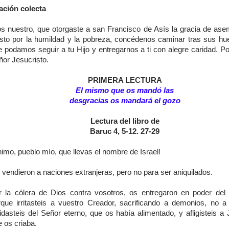
ación colecta
os nuestro, que otorgaste a san Francisco de Asís la gracia de ase
isto por la humildad y la pobreza, concédenos caminar tras sus hue
e podamos seguir a tu Hijo y entregarnos a ti con alegre caridad. Po
ñor Jesucristo.
PRIMERA LECTURA
El mismo que os mandó las
desgracias os mandará el gozo
Lectura del libro de
Baruc 4, 5-12. 27-29
imo, pueblo mío, que llevas el nombre de Israel!
vendieron a naciones extranjeras, pero no para ser aniquilados.
r la cólera de Dios contra vosotros, os entregaron en poder del
rque irritasteis a vuestro Creador, sacrificando a demonios, no a
idasteis del Señor eterno, que os había alimentado, y afligisteis a
 os criaba.