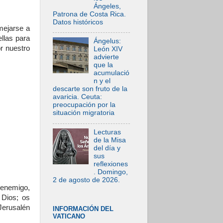
Ángeles,
Patrona de Costa Rica.
Datos históricos
mejarse a
llas para
Ángelus:
r nuestro
León XIV
advierte
que la
acumulació
n y el
descarte son fruto de la
avaricia. Ceuta:
preocupación por la
situación migratoria
Lecturas
de la Misa
del día y
sus
reflexiones
. Domingo,
2 de agosto de 2026.
 enemigo,
 Dios; os
 Jerusalén
INFORMACIÓN DEL
VATICANO