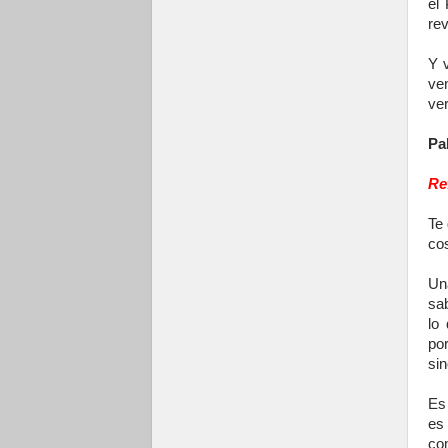
el 
rev
Y 
ve
ver
Pa
Re
Te 
cos
Una
sa
lo
po
sin
Es
es
co