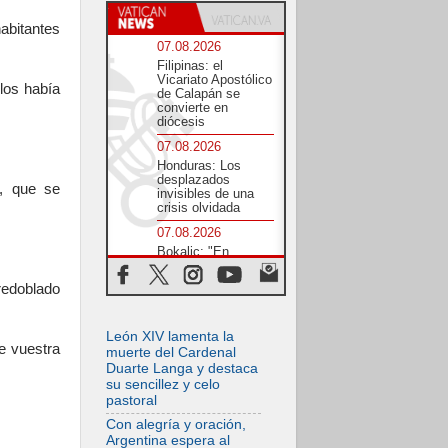
abitantes
07.08.2026
Filipinas: el
Vicariato Apostólico
los había
de Calapán se
convierte en
diócesis
07.08.2026
Honduras: Los
desplazados
s, que se
invisibles de una
crisis olvidada
07.08.2026
Bokalic: "En
Argentina el Papa
León señalará el
redoblado
compromiso del
cristiano"
07.08.2026
León XIV lamenta la
e vuestra
La matanza de
muerte del Cardenal
niños en Gaza no
Duarte Langa y destaca
cesa: 300 muertos
su sencillez y celo
en 300 días
pastoral
07.08.2026
Con alegría y oración,
Tagle: La guerra
Argentina espera al