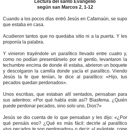
Lectura del santo Evangelio
según san Marcos 2, 1-12
Cuando a los pocos días entró Jesús en Cafarnaún, se supo
que estaba en casa.
Acudieron tantos que no quedaba sitio ni a la puerta. Y les
proponía la palabra.
Y vinieron trayéndole un paralítico llevado entre cuatro y,
como no podían presentárselo por el gentío, levantaron la
techumbre encima de donde él estaba, abrieron un boquete
y descolgaron la camilla donde yacía el paralítico. Viendo
Jesús la fe que tenían, le dice al paralítico: «Hijo, tus
pecados quedan perdonados».
Unos escribas, que estaban allí sentados, pensaban para
sus adentros: «Por qué habla este así? Blasfema. ¿Quién
puede perdonar pecados, sino solo uno, Dios?»
Jesús se dio cuenta de lo que pensaban y les dijo: «¿Por
qué pensáis eso? ¿Qué es más fácil: decirle al paralítico
«tus pecados te son perdonados» o decir: «Levántate, coge