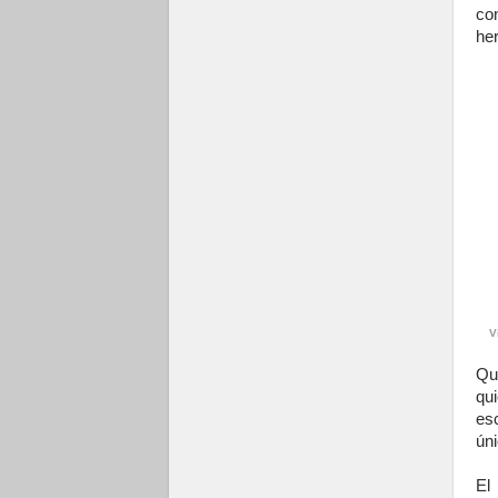
co
her
V
Qu
qu
es
úni
El