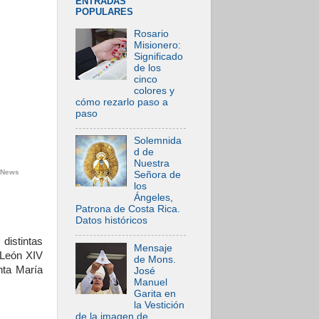
ENTRADAS
POPULARES
Rosario
Misionero:
Significado
de los
cinco
colores y
cómo rezarlo paso a
paso
Solemnida
d de
Nuestra
N News
Señora de
los
Ángeles,
Patrona de Costa Rica.
Datos históricos
distintas
Mensaje
 León XIV
de Mons.
nta María
José
Manuel
Garita en
la Vestición
de la imagen de