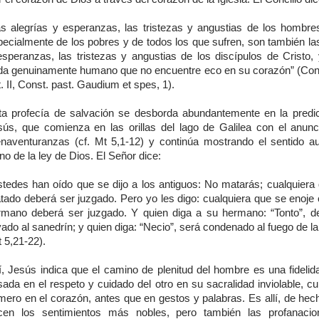
as alegrías y esperanzas, las tristezas y angustias de los hombre
pecialmente de los pobres y de todos los que sufren, son también las
esperanzas, las tristezas y angustias de los discípulos de Cristo,
da genuinamente humano que no encuentre eco en su corazón” (Co
. II, Const. past. Gaudium et spes, 1).
ta profecía de salvación se desborda abundantemente en la predi
sús, que comienza en las orillas del lago de Galilea con el anunc
enaventuranzas (cf. Mt 5,1-12) y continúa mostrando el sentido au
no de la ley de Dios. El Señor dice:
stedes han oído que se dijo a los antiguos: No matarás; cualquiera
tado deberá ser juzgado. Pero yo les digo: cualquiera que se enoje 
rmano deberá ser juzgado. Y quien diga a su hermano: “Tonto”, d
vado al sanedrín; y quien diga: “Necio”, será condenado al fuego de 
 5,21-22).
í, Jesús indica que el camino de plenitud del hombre es una fidelid
ada en el respeto y cuidado del otro en su sacralidad inviolable, cu
imero en el corazón, antes que en gestos y palabras. Es allí, de hec
cen los sentimientos más nobles, pero también las profanaci