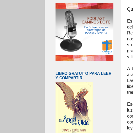
Qu
Es
de
Re
no
su 
gr
y l
A 
LIBRO GRATUITO PARA LEER
al
Y COMPARTIR
La
li
tra
Es
lu
co
cor
ley