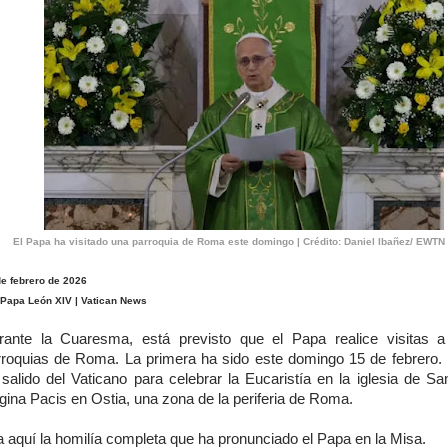
El Papa ha visitado una parroquia de Roma este domingo | Crédito: Daniel Ibañez/ EWT
de febrero de 2026
 Papa León XIV | Vatican News
rante la Cuaresma, está previsto que el Papa realice visitas a 
rroquias de Roma. La primera ha sido este domingo 15 de febrero.
 salido del Vaticano para celebrar la Eucaristía en la iglesia de Sa
ina Pacis en Ostia, una zona de la periferia de Roma.
 aquí la homilía completa que ha pronunciado el Papa en la Misa.