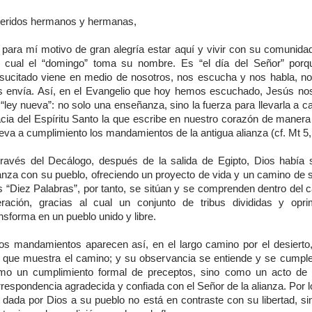
eridos hermanos y hermanas,
 para mí motivo de gran alegría estar aquí y vivir con su comunidad
l cual el “domingo” toma su nombre. Es “el día del Señor” por
sucitado viene en medio de nosotros, nos escucha y nos habla, no
s envía. Así, en el Evangelio que hoy hemos escuchado, Jesús no
“ley nueva”: no solo una enseñanza, sino la fuerza para llevarla a c
acia del Espíritu Santo la que escribe en nuestro corazón de manera 
leva a cumplimiento los mandamientos de la antigua alianza (cf. Mt 5,
través del Decálogo, después de la salida de Egipto, Dios había s
ianza con su pueblo, ofreciendo un proyecto de vida y un camino de s
s “Diez Palabras”, por tanto, se sitúan y se comprenden dentro del 
beración, gracias al cual un conjunto de tribus divididas y opr
nsforma en un pueblo unido y libre.
os mandamientos aparecen así, en el largo camino por el desierto
z que muestra el camino; y su observancia se entiende y se cumple
mo un cumplimiento formal de preceptos, sino como un acto de
respondencia agradecida y confiada con el Señor de la alianza. Por lo
 dada por Dios a su pueblo no está en contraste con su libertad, si