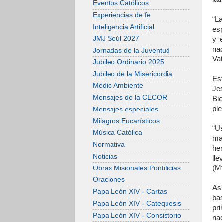
Eventos Católicos
Experiencias de fe
“L
Inteligencia Artificial
es
JMJ Seúl 2027
y 
na
Jornadas de la Juventud
Vat
Jubileo Ordinario 2025
Jubileo de la Misericordia
Es
Medio Ambiente
Je
Mensajes de la CECOR
Bi
ple
Mensajes especiales
Milagros Eucarísticos
“U
Música Católica
ma
Normativa
he
Noticias
lle
(Mt
Obras Misionales Pontificias
Oraciones
As
Papa León XIV - Cartas
bas
Papa León XIV - Catequesis
pr
Papa León XIV - Consistorio
na