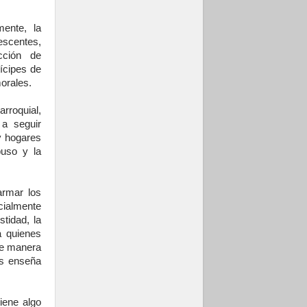
ente, la
escentes,
cción de
ícipes de
orales.
rroquial,
 a seguir
y hogares
buso y la
armar los
cialmente
tidad, la
a quienes
de manera
os enseña
iene algo