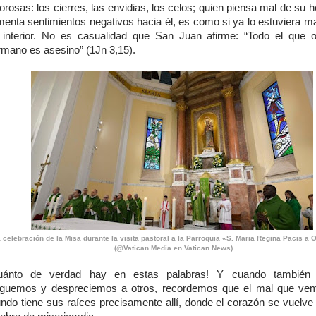
orosas: los cierres, las envidias, los celos; quien piensa mal de su
imenta sentimientos negativos hacia él, es como si ya lo estuviera m
 interior. No es casualidad que San Juan afirme: “Todo el que 
rmano es asesino” (1Jn 3,15).
 celebración de la Misa durante la visita pastoral a la Parroquia «S. Maria Regina Pacis a 
(@Vatican Media en Vatican News)
uánto de verdad hay en estas palabras! Y cuando también 
zguemos y despreciemos a otros, recordemos que el mal que ve
ndo tiene sus raíces precisamente allí, donde el corazón se vuelve f