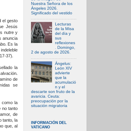
Nuestra Señora de los
Ángeles 2026.
Significado del vestido
 el gesto
Lecturas
que Jesús
de la Misa
s nutre y
del día y
s anuncia
sus
reflexiones
abo. Es la
. Domingo,
indeleble
2 de agosto de 2026.
17-37).
Ángelus:
ellado la
León XIV
advierte
alvación.
que la
camino de
acumulació
imidas se
n y el
descarte son fruto de la
avaricia. Ceuta:
preocupación por la
, como la
situación migratoria
 no tanto
 amor, de
 tanto, la
INFORMACIÓN DEL
no que, al
VATICANO