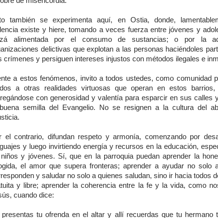
obre de misericordia.
to también se experimenta aquí, en Ostia, donde, lamentablem
olencia existe y hiere, tomando a veces fuerza entre jóvenes y adol
izá alimentada por el consumo de sustancias; o por la a
ganizaciones delictivas que explotan a las personas haciéndoles part
s crímenes y persiguen intereses injustos con métodos ilegales e inm
ente a estos fenómenos, invito a todos ustedes, como comunidad pa
idos a otras realidades virtuosas que operan en estos barrios,
tregándose con generosidad y valentía para esparcir en sus calles 
 buena semilla del Evangelio. No se resignen a la cultura del a
usticia.
r el contrario, difundan respeto y armonía, comenzando por des
nguajes y luego invirtiendo energía y recursos en la educación, espe
 niños y jóvenes. Sí, que en la parroquia puedan aprender la hones
ogida, el amor que supera fronteras; aprender a ayudar no solo 
rresponden y saludar no solo a quienes saludan, sino ir hacia todos 
atuita y libre; aprender la coherencia entre la fe y la vida, como n
sús, cuando dice:
i presentas tu ofrenda en el altar y allí recuerdas que tu hermano t