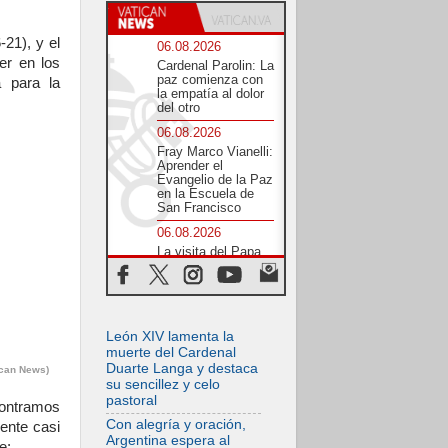
-21), y el
06.08.2026
er en los
Cardenal Parolin: La
paz comienza con
 para la
la empatía al dolor
del otro
06.08.2026
Fray Marco Vianelli:
Aprender el
Evangelio de la Paz
en la Escuela de
San Francisco
06.08.2026
La visita del Papa
León XIV a Asís en
un minuto
06.08.2026
El agradecimiento
León XIV lamenta la
de los jóvenes al
Papa: «Hoy nos
muerte del Cardenal
sentimos Iglesia»
Duarte Langa y destaca
ican News)
su sencillez y celo
06.08.2026
pastoral
contramos
Líbano: Reanudan
los coloquios en
Con alegría y oración,
iente casi
Roma en medio de
Argentina espera al
e: