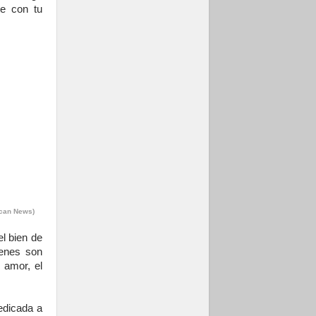
te con tu
ican News)
l bien de
ienes son
 amor, el
edicada a