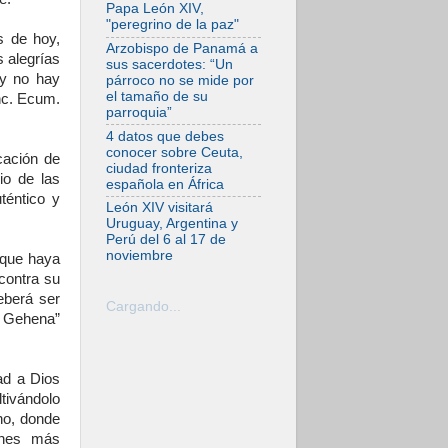
tensiones y ataques
Papa León XIV,
en el sur del país
"peregrino de la paz"
s de hoy,
06.08.2026
Arzobispo de Panamá a
 alegrías
Hiroshima y
sus sacerdotes: “Un
Nagasaki, 81 años
 y no hay
párroco no se mide por
después.
el tamaño de su
nc. Ecum.
Comienzan "Diez
parroquia”
Días Oración por la
Paz"
4 datos que debes
conocer sobre Ceuta,
06.08.2026
cación de
ciudad fronteriza
Pizzaballa en Asís:
io de las
española en África
los cristianos
téntico y
quieren paz
León XIV visitará
Uruguay, Argentina y
06.08.2026
Perú del 6 al 17 de
Sturla: La visita de
noviembre
 que haya
León XIV será una
buena noticia para
contra su
todo el Uruguay
eberá ser
Cargando...
06.08.2026
la Gehena”
León XIV: La
revolución del
Evangelio derriba
los muros que
ad a Dios
separan
ltivándolo
06.08.2026
ho, donde
La Iglesia en Ceuta:
ones más
caridad y esperanza