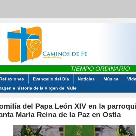
Reflexiones
Evangelio del Día
Noticias
Música
Vid
magen e historia de la Virgen del Valle
omilía del Papa León XIV en la parroqu
anta María Reina de la Paz en Ostia