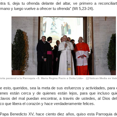
ntra ti, deja tu ofrenda delante del altar, ve primero a reconciliar
mano y luego vuelve a ofrecer tu ofrenda” (Mt 5,23-24).
isita pastoral a la Parroquia «S. Maria Regina Pacis a Ostia Lido» (@Vatican Media en Vat
e esto, queridos, sea la meta de sus esfuerzos y actividades, para e
ienes están cerca y de quienes están lejos, para que incluso qu
clavos del mal puedan encontrar, a través de ustedes, al Dios del
co que libera el corazón y hace verdaderamente felices.
 Papa Benedicto XV, hace ciento diez años, quiso esta Parroquia d