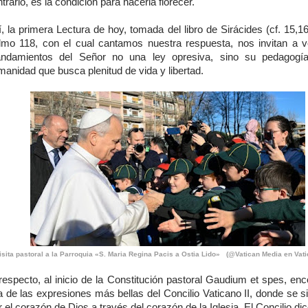
trario, es la condición para hacerla florecer.
, la primera Lectura de hoy, tomada del libro de Sirácides (cf. 15,16
lmo 118, con el cual cantamos nuestra respuesta, nos invitan a v
ndamientos del Señor no una ley opresiva, sino su pedagogía
anidad que busca plenitud de vida y libertad.
isita pastoral a la Parroquia «S. Maria Regina Pacis a Ostia Lido» (@Vatican Media en Vat
 respecto, al inicio de la Constitución pastoral Gaudium et spes, en
 de las expresiones más bellas del Concilio Vaticano II, donde se s
ir el corazón de Dios a través del corazón de la Iglesia. El Concilio dic