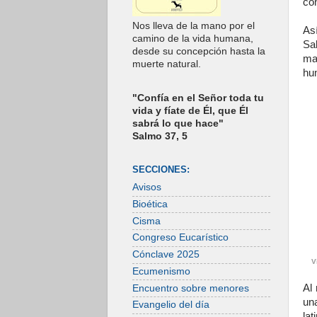
con
Nos lleva de la mano por el
Así
camino de la vida humana,
Sa
desde su concepción hasta la
ma
muerte natural.
hum
"Confía en el Señor toda tu
vida y fíate de Él, que Él
sabrá lo que hace"
Salmo 37, 5
SECCIONES:
Avisos
Bioética
Cisma
Congreso Eucarístico
Cónclave 2025
V
Ecumenismo
Al
Encuentro sobre menores
una
Evangelio del día
lat