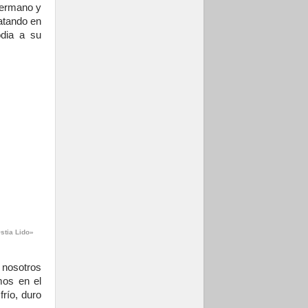
 hermano y
frente al drama
migratorio
atando en
odia a su
Ostia Lido»
nosotros
mos en el
río, duro