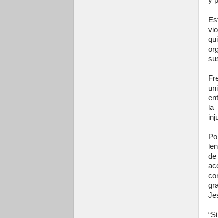
y p
Es
vi
qu
or
su
Fr
un
en
la
inj
Po
le
de
ac
co
gr
Je
“S