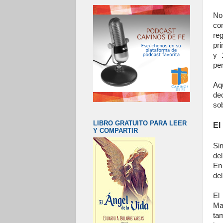
No
co
re
pr
y 
pe
Aq
de
so
LIBRO GRATUITO PARA LEER
El
Y COMPARTIR
Si
de
En 
del
El
Ma
ta