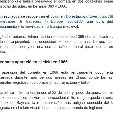
nedictino que habría observado el cometa en dos ocasiones sepa
si ocho décadas, en los años 989 y 1066.
s resultados se recogen en el volumen
Dorestad and Everything Afte
wnscapes & Travellers in Europe, 800-1100
, una obra ded
ocimiento y la movilidad en la Europa medieval.
gún los autores, Eilmer habría reconocido en 1066 el mismo astro 
sto en su juventud, una deducción excepcional para su tiempo, bas
moria personal y en una comparación temporal poco habitual e
dia.
 cometa apareció en el cielo en 1066
 aparición del cometa en 1066 está ampliamente document
servada durante más de dos meses en China, donde los as
eriales registraron con precisión su trayectoria y brillo.
canzó su máximo esplendor el 22 de abril y, poco después, come
sible en los cielos de Europa noroccidental. Su imagen quedó inmorta
 Tapiz de Bayeux, la representación más antigua conocida del 
egrada en el relato visual de la conquista normanda de Inglaterra.