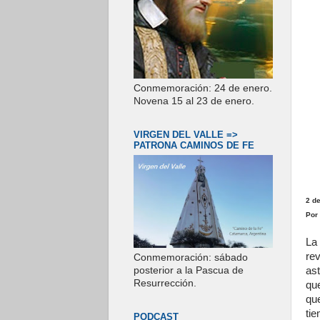
Conmemoración: 24 de enero.
Novena 15 al 23 de enero.
VIRGEN DEL VALLE =>
PATRONA CAMINOS DE FE
2 d
Por 
La
re
Conmemoración: sábado
as
posterior a la Pascua de
Resurrección.
qu
qu
ti
PODCAST