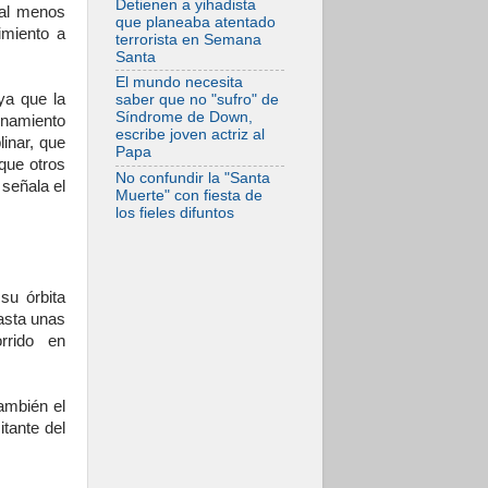
Detienen a yihadista
 al menos
de gracia
que planeaba atentado
reconciliación y
imiento a
terrorista en Semana
esperanza
Santa
El mundo necesita
a que la
saber que no "sufro" de
Síndrome de Down,
namiento
escribe joven actriz al
linar, que
Papa
que otros
No confundir la "Santa
señala el
Muerte" con fiesta de
los fieles difuntos
su órbita
hasta unas
rrido en
ambién el
tante del