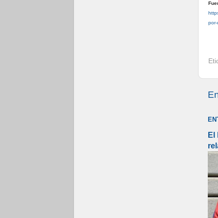
Fue
http
por-
Et
En
EN
El
re