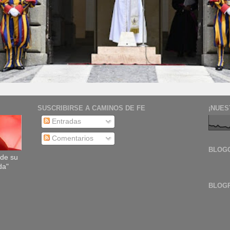
SUSCRIBIRSE A CAMINOS DE FE
¡NUES
Entradas
Comentarios
BLOG
sde su
da"
BLOG