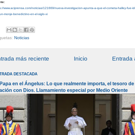
nte:
s://www.aciprensa.com/noticias/121669/nueva-investigacion-apunta-a-que-el-cometa-halley-fue-ide
un-monje-benedictino-en-el-siglo-xi
iquetas:
Noticias
trada más reciente
Inicio
Entrada 
TRADA DESTACADA
 Papa en el Ángelus: Lo que realmente importa, el tesoro de 
lación con Dios. Llamamiento especial por Medio Oriente