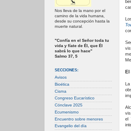
be
ca
Nos lleva de la mano por el
camino de la vida humana,
Lo
desde su concepción hasta la
To
muerte natural.
con
"Confía en el Señor toda tu
Se
vida y fíate de Él, que Él
vi
sabrá lo que hace"
me
Salmo 37, 5
Me
SECCIONES:
El
Avisos
La
Bioética
ob
Cisma
imp
Congreso Eucarístico
Cónclave 2025
Al
Ecumenismo
vi
el
Encuentro sobre menores
int
Evangelio del día