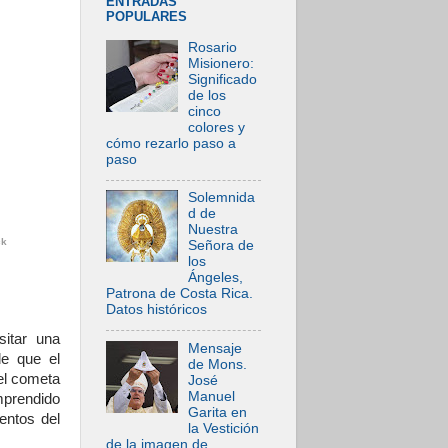
ENTRADAS
POPULARES
Rosario
Misionero:
Significado
de los
cinco
colores y
cómo rezarlo paso a
paso
Solemnida
d de
Nuestra
ck
Señora de
los
Ángeles,
Patrona de Costa Rica.
Datos históricos
sitar una
Mensaje
de que el
de Mons.
el cometa
José
Manuel
mprendido
Garita en
entos del
la Vestición
de la imagen de