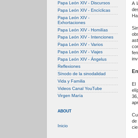
Papa León XIV - Discursos
A 
de
Papa León XIV - Encíclicas
Hal
Papa León XIV -
Exhortaciones
Si
Papa León XIV - Homilías
ob
Papa León XIV - Intenciones
ast
Papa León XIV - Varios
co
Papa León XIV - Viajes
fe
inv
Papa León XIV - Ángelus
Reflexiones
En
Sínodo de la sinodalidad
Vida y Familia
El
Videos Canal YouTube
elí
Virgen María
36
ap
ABOUT
Cu
de
Inicio
cie