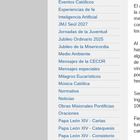
Eventos Católicos
El 
Experiencias de fe
la 
Inteligencia Artificial
me
JMJ Seúl 2027
co
lo
Jornadas de la Juventud
Jubileo Ordinario 2025
Al 
Jubileo de la Misericordia
has
Medio Ambiente
alg
Mensajes de la CECOR
de
vi
Mensajes especiales
po
Milagros Eucarísticos
hec
Música Católica
Normativa
Se
Noticias
In
10
Obras Misionales Pontificias
Oraciones
Fi
Papa León XIV - Cartas
fu
Papa León XIV - Catequesis
car
Papa León XIV - Consistorio