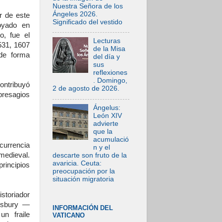
Nuestra Señora de los
Ángeles 2026.
r de este
Significado del vestido
poyado en
o, fue el
Lecturas
531, 1607
de la Misa
de forma
del día y
sus
reflexiones
. Domingo,
ontribuyó
2 de agosto de 2026.
resagios
Ángelus:
León XIV
advierte
que la
acumulació
currencia
n y el
medieval.
descarte son fruto de la
avaricia. Ceuta:
principios
preocupación por la
situación migratoria
storiador
mesbury —
INFORMACIÓN DEL
n fraile
VATICANO