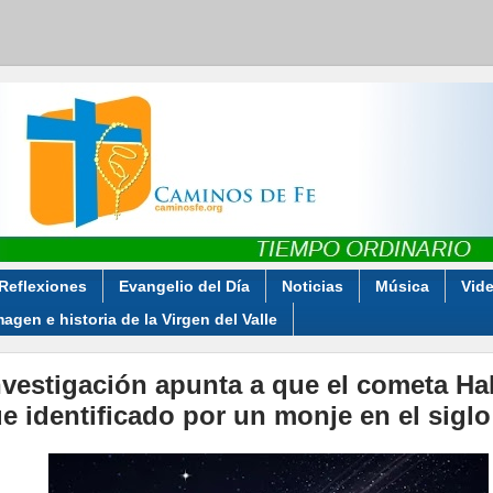
Reflexiones
Evangelio del Día
Noticias
Música
Vid
magen e historia de la Virgen del Valle
nvestigación apunta a que el cometa Ha
ue identificado por un monje en el siglo