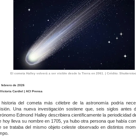
El cometa Halley volverá a ser visible desde la Tierra en 2061. | Crédito: Shuttersto
e febrero de 2026
Victoria Cardiel | ACI Prensa
 historia del cometa más célebre de la astronomía podría nece
visión. Una nueva investigación sostiene que, seis siglos antes 
trónomo Edmond Halley describiera científicamente la periodicidad d
e hoy lleva su nombre en 1705, ya hubo otra persona que había co
e se trataba del mismo objeto celeste observado en distintos mom
empo.