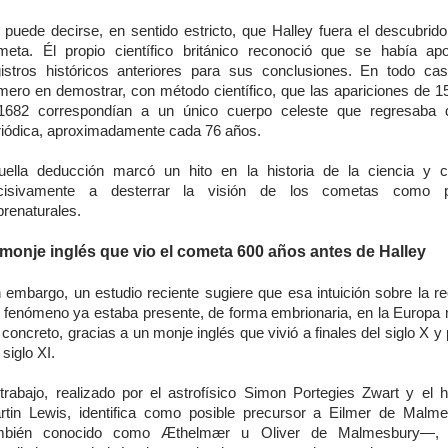
 puede decirse, en sentido estricto, que Halley fuera el descubrido
meta. Él propio científico británico reconoció que se había a
gistros históricos anteriores para sus conclusiones. En todo cas
imero en demostrar, con método científico, que las apariciones de 1
1682 correspondían a un único cuerpo celeste que regresaba 
riódica, aproximadamente cada 76 años.
uella deducción marcó un hito en la historia de la ciencia y c
cisivamente a desterrar la visión de los cometas como p
brenaturales.
 monje inglés que vio el cometa 600 años antes de Halley
n embargo, un estudio reciente sugiere que esa intuición sobre la re
l fenómeno ya estaba presente, de forma embrionaria, en la Europa 
concreto, gracias a un monje inglés que vivió a finales del siglo X y 
 siglo XI.
 trabajo, realizado por el astrofísico Simon Portegies Zwart y el hi
rtin Lewis, identifica como posible precursor a Eilmer de Mal
mbién conocido como Æthelmær u Oliver de Malmesbury—, u