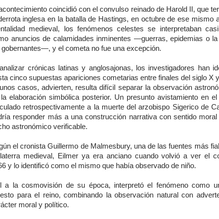
acontecimiento coincidió con el convulso reinado de Harold II, que t
derrota inglesa en la batalla de Hastings, en octubre de ese mismo 
ntalidad medieval, los fenómenos celestes se interpretaban cas
mo anuncios de calamidades inminentes —guerras, epidemias o la
s gobernantes—, y el cometa no fue una excepción.
analizar crónicas latinas y anglosajonas, los investigadores han id
ta cinco supuestas apariciones cometarias entre finales del siglo X y
unos casos, advierten, resulta difícil separar la observación astron
 la elaboración simbólica posterior. Un presunto avistamiento en el
nculado retrospectivamente a la muerte del arzobispo Sigerico de Ca
dría responder más a una construcción narrativa con sentido moral
ho astronómico verificable.
gún el cronista Guillermo de Malmesbury, una de las fuentes más fiab
glaterra medieval, Eilmer ya era anciano cuando volvió a ver el 
66 y lo identificó como el mismo que había observado de niño.
el a la cosmovisión de su época, interpretó el fenómeno como u
nesto para el reino, combinando la observación natural con advert
ácter moral y político.