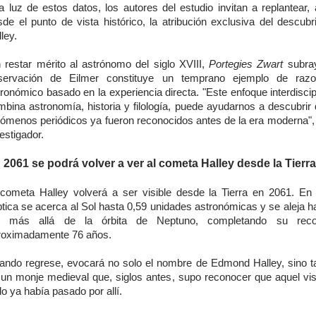
la luz de estos datos, los autores del estudio invitan a replantear,
sde el punto de vista histórico, la atribución exclusiva del descubr
ley.
n restar mérito al astrónomo del siglo XVIII,
Portegies Zwart
subray
servación de Eilmer constituye un temprano ejemplo de razo
ronómico basado en la experiencia directa. "Este enfoque interdiscip
mbina astronomía, historia y filología, puede ayudarnos a descubrir 
nómenos periódicos ya fueron reconocidos antes de la era moderna", 
estigador.
 2061 se podrá volver a ver al cometa Halley desde la Tierra
 cometa Halley volverá a ser visible desde la Tierra en 2061. En 
ptica se acerca al Sol hasta 0,59 unidades astronómicas y se aleja 
, más allá de la órbita de Neptuno, completando su reco
roximadamente 76 años.
ando regrese, evocará no solo el nombre de Edmond Halley, sino t
 un monje medieval que, siglos antes, supo reconocer que aquel visi
lo ya había pasado por allí.