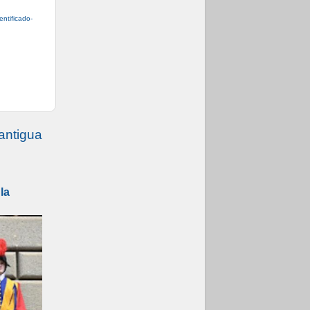
ntificado-
antigua
la