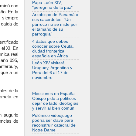
después.
Papa León XIV,
Comienzan "Diez
erminó con
"peregrino de la paz"
Días Oración por la
año. En la
Paz"
Arzobispo de Panamá a
i siempre
sus sacerdotes: “Un
06.08.2026
 caída de
párroco no se mide por
Pizzaballa en Asís:
el tamaño de su
los cristianos
parroquia”
quieren paz
4 datos que debes
entificado
06.08.2026
conocer sobre Ceuta,
 el XI. En
Sturla: La visita de
ciudad fronteriza
León XIV será una
ómica real
española en África
buena noticia para
 año 995,
todo el Uruguay
León XIV visitará
nterbury,
Uruguay, Argentina y
06.08.2026
 que a un
Perú del 6 al 17 de
León XIV: La
noviembre
revolución del
Evangelio derriba
los muros que
les de la
separan
Elecciones en España:
cometa en
Obispo pide a políticos
06.08.2026
dejar de lado ideologías
La Iglesia en Ceuta:
y servir al bien común
caridad y esperanza
frente al drama
n augurio
Polémico videojuego
migratorio
podría ser clave para
encias de
reconstruir catedral de
06.08.2026
Notre Dame
La visita del Papa a
Perú será un tiempo