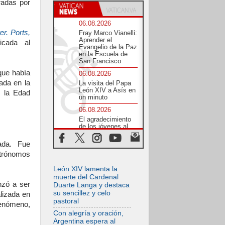
radas por
06.08.2026
r. Ports,
Fray Marco Vianelli:
Aprender el
icada al
Evangelio de la Paz
en la Escuela de
San Francisco
que había
06.08.2026
ada en la
La visita del Papa
León XIV a Asís en
n la Edad
un minuto
06.08.2026
El agradecimiento
de los jóvenes al
Papa: «Hoy nos
sentimos Iglesia»
ada. Fue
06.08.2026
trónomos
Líbano: Reanudan
León XIV lamenta la
los coloquios en
Roma en medio de
muerte del Cardenal
tensiones y ataques
nzó a ser
Duarte Langa y destaca
en el sur del país
su sencillez y celo
lizada en
pastoral
06.08.2026
fenómeno,
Hiroshima y
Con alegría y oración,
Nagasaki, 81 años
Argentina espera al