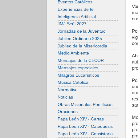
Eventos Católicos
Vos
Experiencias de fe
ma
Inteligencia Artificial
nos
JMJ Seúl 2027
Po
Jornadas de la Juventud
vi
Jubileo Ordinario 2025
com
Jubileo de la Misericordia
Medio Ambiente
Ah
Mensajes de la CECOR
au
Mensajes especiales
pr
Milagros Eucarísticos
Po
Música Católica
qu
Normativa
qu
Noticias
re
Obras Misionales Pontificias
san
Oraciones
Mo
Papa León XIV - Cartas
pr
Papa León XIV - Catequesis
pr
Papa León XIV - Consistorio
pr