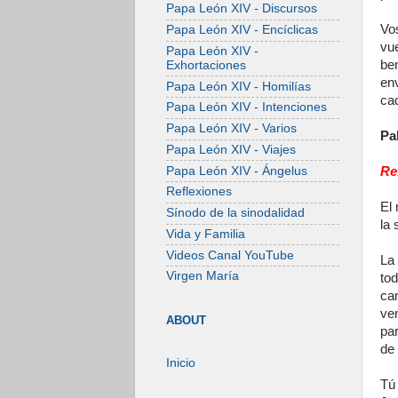
Papa León XIV - Discursos
Vos
Papa León XIV - Encíclicas
vu
Papa León XIV -
be
Exhortaciones
en
Papa León XIV - Homilías
ca
Papa León XIV - Intenciones
Papa León XIV - Varios
Pa
Papa León XIV - Viajes
Papa León XIV - Ángelus
Re
Reflexiones
El 
Sínodo de la sinodalidad
la 
Vida y Familia
Videos Canal YouTube
La
Virgen María
to
ca
ve
ABOUT
par
de 
Inicio
Tú