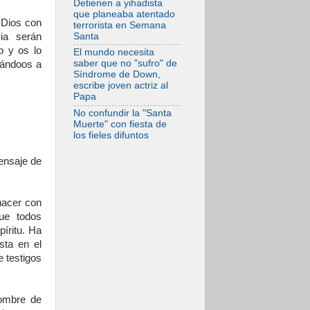
Detienen a yihadista
frente al drama
que planeaba atentado
migratorio
o Dios con
terrorista en Semana
Santa
ia serán
o y os lo
El mundo necesita
saber que no "sufro" de
tándoos a
Síndrome de Down,
escribe joven actriz al
Papa
No confundir la "Santa
Muerte" con fiesta de
los fieles difuntos
mensaje de
hacer con
que todos
íritu. Ha
sta en el
e testigos
nombre de