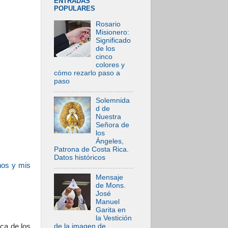
ENTRADAS
POPULARES
Rosario
Misionero:
Significado
de los
cinco
colores y
cómo rezarlo paso a
paso
Solemnida
d de
Nuestra
Señora de
los
Ángeles,
Patrona de Costa Rica.
Datos históricos
nos y mis
Mensaje
de Mons.
José
Manuel
Garita en
la Vestición
de la imagen de
oca de los