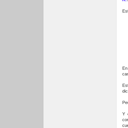
Est
En 
cam
Es
di
Per
Y 
co
cue