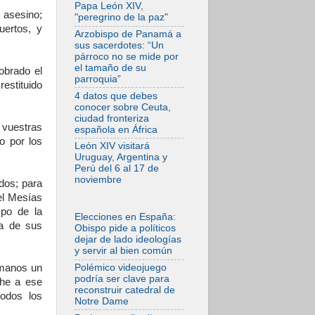
tensiones y ataques
Papa León XIV,
en el sur del país
n asesino;
"peregrino de la paz"
uertos, y
06.08.2026
Arzobispo de Panamá a
Hiroshima y
sus sacerdotes: “Un
Nagasaki, 81 años
párroco no se mide por
después.
el tamaño de su
obrado el
Comienzan "Diez
parroquia”
Días Oración por la
estituido
Paz"
4 datos que debes
conocer sobre Ceuta,
06.08.2026
ciudad fronteriza
Pizzaballa en Asís:
 vuestras
española en África
los cristianos
o por los
quieren paz
León XIV visitará
Uruguay, Argentina y
06.08.2026
Perú del 6 al 17 de
Sturla: La visita de
noviembre
dos; para
León XIV será una
buena noticia para
el Mesías
todo el Uruguay
mpo de la
Elecciones en España:
06.08.2026
ca de sus
Obispo pide a políticos
León XIV: La
dejar de lado ideologías
revolución del
y servir al bien común
Evangelio derriba
los muros que
Polémico videojuego
rmanos un
separan
podría ser clave para
che a ese
reconstruir catedral de
06.08.2026
todos los
Notre Dame
La Iglesia en Ceuta:
caridad y esperanza