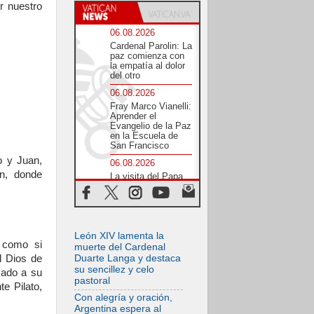
 nuestro
06.08.2026
Cardenal Parolin: La
paz comienza con
la empatía al dolor
del otro
06.08.2026
Fray Marco Vianelli:
Aprender el
Evangelio de la Paz
en la Escuela de
San Francisco
o y Juan,
06.08.2026
ón, donde
La visita del Papa
León XIV a Asís en
un minuto
06.08.2026
El agradecimiento
León XIV lamenta la
de los jóvenes al
 como si
Papa: «Hoy nos
muerte del Cardenal
sentimos Iglesia»
l Dios de
Duarte Langa y destaca
su sencillez y celo
cado a su
06.08.2026
pastoral
e Pilato,
Líbano: Reanudan
los coloquios en
Con alegría y oración,
Roma en medio de
Argentina espera al