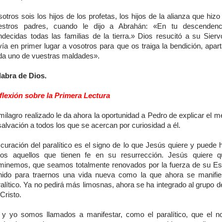
otros sois los hijos de los profetas, los hijos de la alianza que hiz
estros padres, cuando le dijo a Abrahán: «En tu descendenc
ndecidas todas las familias de la tierra.» Dios resucitó a su Sierv
vía en primer lugar a vosotros para que os traiga la bendición, apar
da uno de vuestras maldades».
labra de Dios.
flexión sobre la Primera Lectura
milagro realizado le da ahora la oportunidad a Pedro de explicar el 
salvación a todos los que se acercan por curiosidad a él.
 curación del paralítico es el signo de lo que Jesús quiere y puede 
dos aquellos que tienen fe en su resurrección. Jesús quiere 
minemos, que seamos totalmente renovados por la fuerza de su Esp
nido para traernos una vida nueva como la que ahora se manifie
alítico. Ya no pedirá más limosnas, ahora se ha integrado al grupo d
Cristo.
 y yo somos llamados a manifestar, como el paralítico, que el 