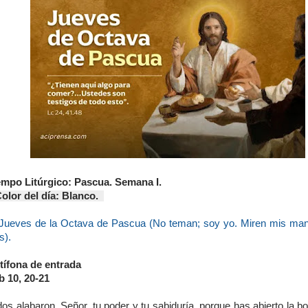
empo Litúrgico: Pascua. Semana I.
lor del día: Blanco.
Jueves de la Octava de Pascua (No teman; soy yo. Miren mis ma
s).
tífona de entrada
b 10, 20-21
os alabaron, Señor, tu poder y tu sabiduría, porque has abierto la b