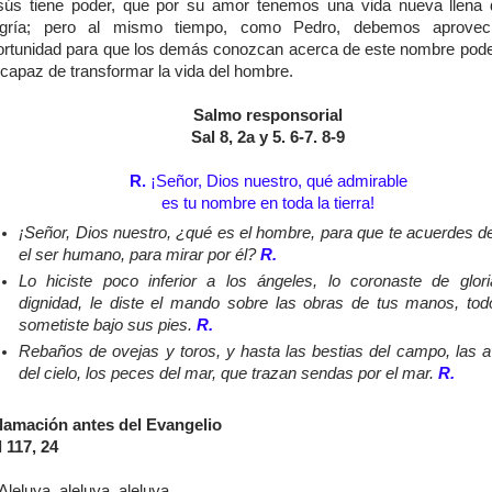
sús tiene poder, que por su amor tenemos una vida nueva llena
egría; pero al mismo tiempo, como Pedro, debemos aprovec
ortunidad para que los demás conozcan acerca de este nombre pod
 capaz de transformar la vida del hombre.
Salmo responsorial
Sal 8, 2a y 5. 6-7. 8-9
R.
¡Señor, Dios nuestro, qué admirable
es tu nombre en toda la tierra!
¡Señor, Dios nuestro, ¿qué es el hombre, para que te acuerdes de
el ser humano, para mirar por él?
R.
Lo hiciste poco inferior a los ángeles, lo coronaste de glor
dignidad, le diste el mando sobre las obras de tus manos, tod
sometiste bajo sus pies.
R.
Rebaños de ovejas y toros, y hasta las bestias del campo, las 
del cielo, los peces del mar, que trazan sendas por el mar.
R.
lamación antes del Evangelio
 117, 24
Aleluya, aleluya, aleluya.