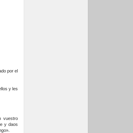
ado por el
los y les
n vuestro
me y daos
ngo».