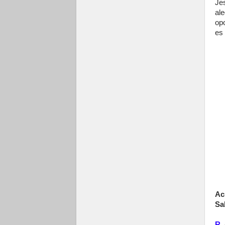
Je
al
op
es
Ac
Sal
R.