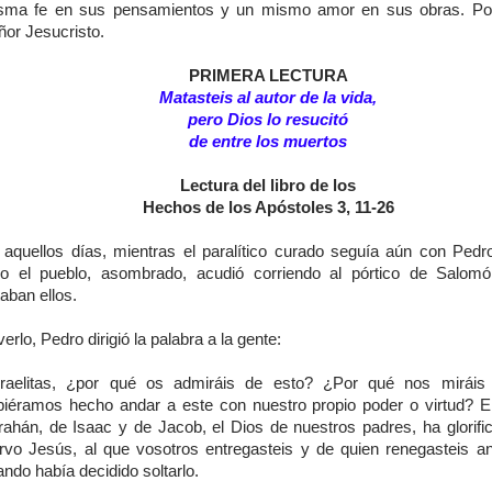
sma fe en sus pensamientos y un mismo amor en sus obras. Por
ñor Jesucristo.
PRIMERA LECTURA
Matasteis al autor de la vida,
pero Dios lo resucitó
de entre los muertos
Lectura del libro de los
Hechos de los Apóstoles 3, 11-26
 aquellos días, mientras el paralítico curado seguía aún con Pedr
do el pueblo, asombrado, acudió corriendo al pórtico de Salom
aban ellos.
verlo, Pedro dirigió la palabra a la gente:
sraelitas, ¿por qué os admiráis de esto? ¿Por qué nos miráis
biéramos hecho andar a este con nuestro propio poder o virtud? E
rahán, de Isaac y de Jacob, el Dios de nuestros padres, ha glorifi
ervo Jesús, al que vosotros entregasteis y de quien renegasteis ant
ndo había decidido soltarlo.