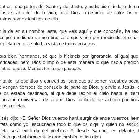
otros renegasteis del Santo y del Justo, y pedisteis el indulto de u
tasteis al autor de la vida, pero Dios lo resucitó de entre los m
otros somos testigos de ello.
r la de en su nombre, este, que veis aquí y que conocéis, ha rec
gor por medio de su nombre; la fe que viene por medio de él le ha r
pletamente la salud, a vista de todos vosotros.
ora bien, hermanos, sé que lo hicisteis por ignorancia, al igual que
toridades; pero Dios cumplió de esta manera lo que había predich
ofetas, que su Mesías tenía que padecer.
r tanto, arrepentíos y convertíos, para que se borren vuestros peca
e vengan tiempos de consuelo de parte de Dios, y envíe a Jesús, 
e os estaba destinado, al que debe recibir el cielo hasta el tie
stauración universal, de la que Dios habló desde antiguo por bo
tos profetas.
isés dijo: «El Señor Dios vuestro hará surgir de entre vuestros he
ofeta como yo: escuchadle todo lo que os diga; y quien no escu
ofeta será excluido del pueblo.» Y, desde Samuel, en delante, 
ofetas que hablaron anunciaron también estos días.