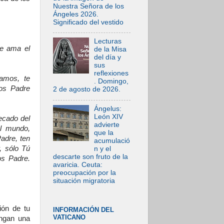
Nuestra Señora de los
Ángeles 2026.
Significado del vestido
Lecturas
ue ama el
de la Misa
del día y
sus
reflexiones
amos, te
. Domingo,
ios Padre
2 de agosto de 2026.
Ángelus:
León XIV
ecado del
advierte
l mundo,
que la
adre, ten
acumulació
, sólo Tú
n y el
descarte son fruto de la
os Padre.
avaricia. Ceuta:
preocupación por la
situación migratoria
ión de tu
INFORMACIÓN DEL
VATICANO
engan una