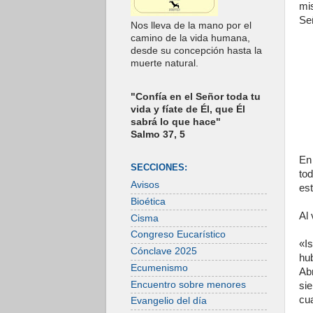
mi
Se
Nos lleva de la mano por el
camino de la vida humana,
desde su concepción hasta la
muerte natural.
"Confía en el Señor toda tu
vida y fíate de Él, que Él
sabrá lo que hace"
Salmo 37, 5
En
SECCIONES:
to
Avisos
est
Bioética
Al 
Cisma
Congreso Eucarístico
«I
Cónclave 2025
hu
Ecumenismo
Ab
Encuentro sobre menores
si
cua
Evangelio del día