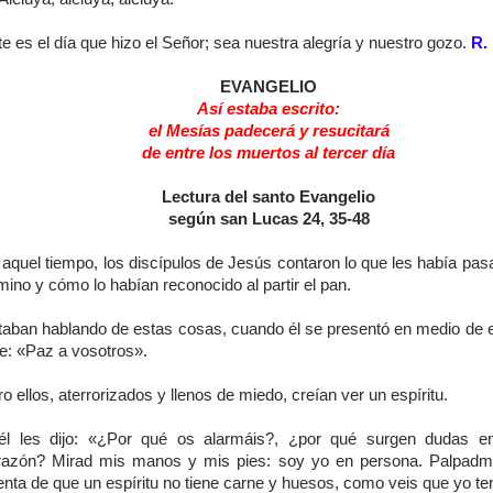
e es el día que hizo el Señor; sea nuestra alegría y nuestro gozo.
R.
EVANGELIO
Así estaba escrito:
el Mesías padecerá y resucitará
de entre los muertos al tercer día
Lectura del santo Evangelio
según san Lucas 24, 35-48
aquel tiempo, los discípulos de Jesús contaron lo que les había pas
ino y cómo lo habían reconocido al partir el pan.
taban hablando de estas cosas, cuando él se presentó en medio de el
ce: «Paz a vosotros».
o ellos, aterrorizados y llenos de miedo, creían ver un espíritu.
él les dijo: «¿Por qué os alarmáis?, ¿por qué surgen dudas e
razón? Mirad mis manos y mis pies: soy yo en persona. Palpad
nta de que un espíritu no tiene carne y huesos, como veis que yo te