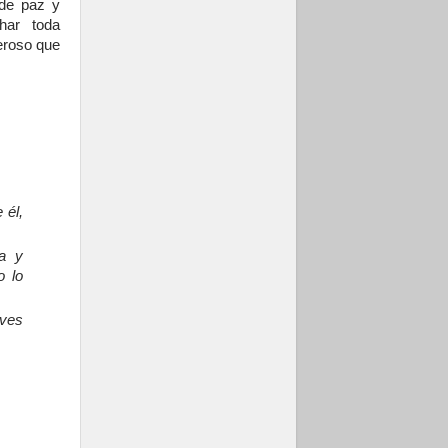
 de paz y
har toda
eroso que
 él,
ia y
o lo
aves