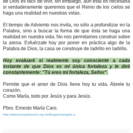
de Dios es fácil de vivir, sin embargo, aún ésta es necesaria
si verdaderamente queremos que el Reino de los cielos se
haga una realidad en nuestras vidas.
El tiempo de Adviento nos invita, no sólo a profundizar en la
Palabra, sino a buscar la forma de que ésta se haga una
realidad en nuestra vida. No nos permitamos construir sobre
la arena. Esfuérzate hoy por poner en práctica algo de la
Palabra de Dios, la casa se construye de ladrillo en ladrillo.
Hoy evaluaré si realmente soy consciente a cada
instante de que Dios es mi única fortaleza y le diré
constantemente: "Tú eres mi fortaleza, Señor".
Permite que el amor de Dios llene hoy tu vida. Ábrele tu
corazón.
Como María, todo por Jesús y para Jesús.
Pbro. Ernesto María Caro.
http://www.evangelizacion.org.mx/liturgia/evangelio.a