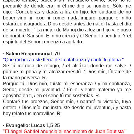
pregunté de dónde era, ni él me dijo su nombre. Sólo me
dijo: "Concebirás y darás a luz un hijo: ten cuidado de no
beber vino ni licor, ni comer nada impuro; porque el niño
estará consagrado a Dios desde antes de nacer hasta el día
de su muerte."" La mujer de Manoj dio a luz un hijo y le puso
de nombre Sansón. El niño creció y el Señor lo bendijo. Y el
espíritu del Señor comenzó a agitarlo.
· Salmo Responsorial: 70
"Que mi boca esté llena de tu alabanza y cante tu gloria."
Sé tú mi roca de refugio, / el alcázar donde me salve, /
porque mi peña y mi alcázar eres tú. / Dios mío, líbrame de
la mano perversa. R.
Porque tú, Dios mío, fuiste mi esperanza / y mi confianza,
Señor, desde mi juventud. / En el vientre materno ya me
apoyaba en ti, / en el seno tú me sostenías. R.
Contaré tus proezas, Señor mío, / narraré tu victoria, tuya
entera. / Dios mío, me instruiste desde mi juventud, / y hasta
hoy relato tus maravillas. R.
· Evangelio: Lucas 1,5-25
"El ángel Gabriel anuncia el nacimiento de Juan Bautista"