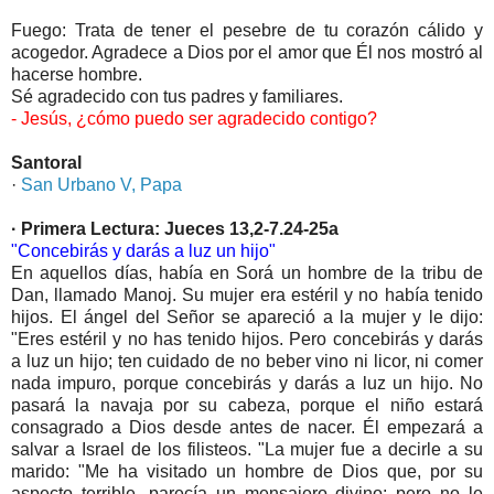
Fuego: Trata de tener el pesebre de tu corazón cálido y
acogedor. Agradece a Dios por el amor que Él nos mostró al
hacerse hombre.
Sé agradecido con tus padres y familiares.
- Jesús, ¿cómo puedo ser agradecido contigo?
Santoral
·
San Urbano V, Papa
· Primera Lectura: Jueces 13,2-7.24-25a
"Concebirás y darás a luz un hijo"
En aquellos días, había en Sorá un hombre de la tribu de
Dan, llamado Manoj. Su mujer era estéril y no había tenido
hijos. El ángel del Señor se apareció a la mujer y le dijo:
"Eres estéril y no has tenido hijos. Pero concebirás y darás
a luz un hijo; ten cuidado de no beber vino ni licor, ni comer
nada impuro, porque concebirás y darás a luz un hijo. No
pasará la navaja por su cabeza, porque el niño estará
consagrado a Dios desde antes de nacer. Él empezará a
salvar a Israel de los filisteos. "La mujer fue a decirle a su
marido: "Me ha visitado un hombre de Dios que, por su
aspecto terrible, parecía un mensajero divino; pero no le