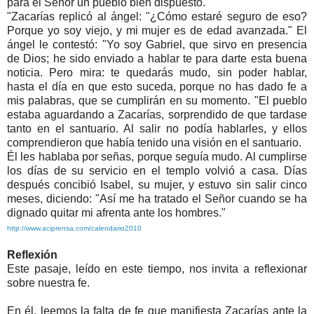
para el Señor un pueblo bien dispuesto.
"Zacarías replicó al ángel: "¿Cómo estaré seguro de eso?
Porque yo soy viejo, y mi mujer es de edad avanzada." El
ángel le contestó: "Yo soy Gabriel, que sirvo en presencia
de Dios; he sido enviado a hablar te para darte esta buena
noticia. Pero mira: te quedarás mudo, sin poder hablar,
hasta el día en que esto suceda, porque no has dado fe a
mis palabras, que se cumplirán en su momento. "El pueblo
estaba aguardando a Zacarías, sorprendido de que tardase
tanto en el santuario. Al salir no podía hablarles, y ellos
comprendieron que había tenido una visión en el santuario.
Él les hablaba por señas, porque seguía mudo. Al cumplirse
los días de su servicio en el templo volvió a casa. Días
después concibió Isabel, su mujer, y estuvo sin salir cinco
meses, diciendo: "Así me ha tratado el Señor cuando se ha
dignado quitar mi afrenta ante los hombres."
http://www.aciprensa.com/calendario2010
Reflexión
Este pasaje, leído en este tiempo, nos invita a reflexionar
sobre nuestra fe.
En él, leemos la falta de fe que manifiesta Zacarías ante la