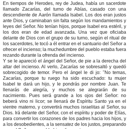
En tiempos de Herodes, rey de Judea, había un sacerdote
llamado Zacarías, del turno de Abías, casado con una
descendiente de Aarón llamada Isabel. Los dos eran justos
ante Dios, y caminaban sin falta según los mandamientos y
leyes del Señor. No tenían hijos, porque Isabel era estéril, y
los dos eran de edad avanzada. Una vez que oficiaba
delante de Dios con el grupo de su turno, según el ritual de
los sacerdotes, le tocó a él entrar en el santuario del Señor a
ofrecer el incienso; la muchedumbre del pueblo estaba fuera
rezando durante la ofrenda del incienso.
Y se le apareció el ángel del Señor, de pie a la derecha del
altar del incienso. Al verlo, Zacarías se sobresaltó y quedó
sobrecogido de temor. Pero el ángel le di jo: "No temas,
Zacarías, porque tu ruego ha sido escuchado: tu mujer
Isabel te dará un hijo, y le pondrás por nombre Juan. Te
llenarás de alegría, y muchos se alegrarán de su
nacimiento. Pues será grande a los ojos del Señor: no
beberá vino ni licor; se llenará de Espíritu Santo ya en el
vientre materno, y convertirá muchos israelitas al Señor, su
Dios. Irá delante del Señor, con el espíritu y poder de Elías,
para convertir los corazones de los padres hacia los hijos, y
a los desobedientes, a la sensatez de los justos, preparando