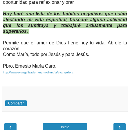
oportunidad para reflexionar y orar.
Hoy haré una lista de los hábitos negativos que están
afectando mi vida espiritual, buscaré alguna actividad
que los sustituya y trabajaré arduamente para
superarlos.
Permite que el amor de Dios llene hoy tu vida. Ábrele tu
corazón.
Como María, todo por Jesús y para Jesús.
Pbro. Ernesto María Caro.
http://www.evangelizacion.org.mx/liturgia/evangelio.a
Compartir
‹
›
Inicio