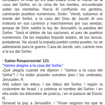
casa del Señor, en la cima de los montes, encumbrado
sobre las montañas. Hacia él confluirán los gentiles,
caminarán pueblos numerosos. Dirán: "Venid, subamos al
monte del Señor, a la casa del Dios de Jacob: él nos
instruirá en sus caminos y marcharemos por sus sendas;
porque de Sión saldrá la ley, de Jerusalén, la palabra del
Señor. "Será el árbitro de las naciones, el juez de pueblos
numerosos. De las espadas forjarán arados, de las lanzas,
podaderas. No alzará la espada pueblo contra pueblo, no se
adiestrarán para la guerra. Casa de Jacob, ven, camine mos
a la luz del Señor.
· Salmo Responsorial: 121
"Vamos alegres a la casa del Señor."
¡Qué alegría cuando me dijeron: / "Vamos a la casa del
Señor"! / Ya están pisando nuestros pies / tus umbrales,
Jerusalén. R.
Allá suben las tribus, / las tribus del Señor, / según la
costumbre de Israel, / a celebrar el nombre del Señor; / en
ella están los tribunales de justicia, / en el palacio de David.
R.
Desead la paz a Jerusalén: / "Vivan seguros los que te