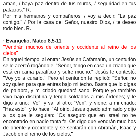
aman, / haya paz dentro de tus muros, / seguridad en tus
palacios." R.
Por mis hermanos y compañeros, / voy a decir: "La paz
contigo." / Por la casa del Señor, nuestro Dios, / te deseo
todo bien. R.
· Evangelio: Mateo 8,5-11
"Vendrán muchos de oriente y occidente al reino de los
cielos"
En aquel tiempo, al entrar Jesús en Cafarnaún, un centurión
se le acercó rogándole: "Señor, tengo en casa un criado que
está en cama paralítico y sufre mucho." Jesús le contestó:
"Voy yo a curarlo." Pero el centurión le replicó: "Señor, no
soy quien para que entres bajo mi techo. Basta que lo digas
de palabra, y mi criado quedará sano. Porque yo también
vivo bajo disciplina y tengo soldados a mis órdenes; y le
digo a uno: "Ve", y va; al otro: "Ven", y viene; a mi criado:
"Haz esto", y lo hace. "Al oírlo, Jesús quedó admirado y dijo
a los que le seguían: "Os aseguro que en Israel no he
encontrado en nadie tanta fe. Os digo que vendrán muc hos
de oriente y occidente y se sentarán con Abrahán, Isaac y
Jacob en el reino de los cielos."