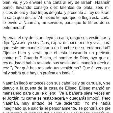
bien, ve, y yo enviaré una carta al rey de Israel". Naamán
partió; llevando consigo diez talentos de plata, seis mil
siclos de oro y diez trajes de gala, y presentó al rey de Israel
la carta que decía: "Al mismo tiempo que te llega esta carta,
te envío a Naamán, mi servidor, para que lo libres de su
enfermedad".
Apenas el rey de Israel leyó la carta, rasgó sus vestiduras y
dijo: "¿Acaso yo soy Dios, capaz de hacer morir y vivir, para
que este me mande librar a un hombre de su enfermedad?
Fíjense bien y verán que él está buscando un pretexto
contra mí". Cuando Eliseo, el hombre de Dios, oyó que el
rey de Israel había rasgado sus vestiduras, mandó a decir al
rey: "¿Por qué has rasgado tus vestiduras? Que él venga a
mí y sabrá que hay un profeta en Israel".
Naamán llegó entonces con sus caballos y su carruaje, y se
detuvo a la puerta de la casa de Eliseo. Eliseo mandó un
mensajero para que le dijera: "Ve a bañarte siete veces en
el Jordán; tu carne se restablecerá y quedarás limpio". Pero
Naamán, muy irritado, se fue diciendo: "Yo me había
imaginado que saldría él personalmente, se pondría de pie