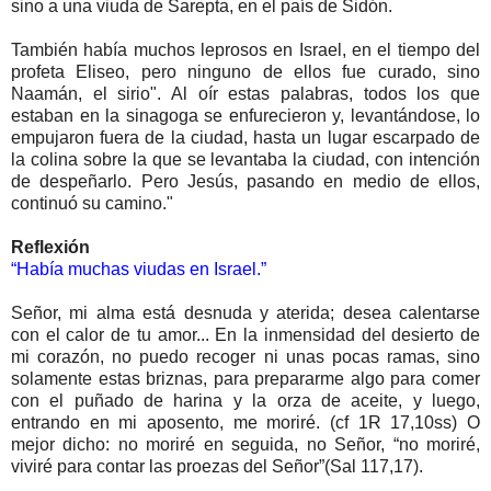
sino a una viuda de Sarepta, en el país de Sidón.
También había muchos leprosos en Israel, en el tiempo del
profeta Eliseo, pero ninguno de ellos fue curado, sino
Naamán, el sirio". Al oír estas palabras, todos los que
estaban en la sinagoga se enfurecieron y, levantándose, lo
empujaron fuera de la ciudad, hasta un lugar escarpado de
la colina sobre la que se levantaba la ciudad, con intención
de despeñarlo. Pero Jesús, pasando en medio de ellos,
continuó su camino."
Reflexión
“Había muchas viudas en Israel.”
Señor, mi alma está desnuda y aterida; desea calentarse
con el calor de tu amor... En la inmensidad del desierto de
mi corazón, no puedo recoger ni unas pocas ramas, sino
solamente estas briznas, para prepararme algo para comer
con el puñado de harina y la orza de aceite, y luego,
entrando en mi aposento, me moriré. (cf 1R 17,10ss) O
mejor dicho: no moriré en seguida, no Señor, “no moriré,
viviré para contar las proezas del Señor”(Sal 117,17).