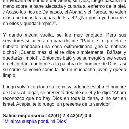
e invocaría el nombre del Señor, su Dios; luego pasaría su
mano sobre la parte afectada y curaría al enfermo de la piel.
¿Acaso los ríos de Damasco, el Abaná y el Parpar, no valen
más que todas las aguas de Israel? ¿No podía yo bañarme
en ellos y quedar limpio?".
Y dando media vuelta, se fue muy enojado. Pero sus
servidores se acercaron para decirle: "Padre, si el profeta te
hubiera mandado una cosa extraordinaria ¿no la habrías
dicho? ¡Cuánto más si él te dice simplemente: Báñate y
quedarás limpio!" . Entonces bajó y se sumergió siete veces
en el Jordán, conforme a la palabra del hombre de Dios; así
su carne se volvió como la de un muchacho joven y quedó
limpio.
Luego volvió con toda su comitiva adonde estaba el hombre
de Dios. Al llegar, se presentó delante de él y le dijo: "Ahora
reconozco que no hay Dios en toda la tierra, a no ser en
Israel. Acepta, te lo ruego, un presente de tu servidor".
Salmo responsorial: 42(41),2-3.43(42),3-4.
"Mi alma suspira por ti, mi Dios"