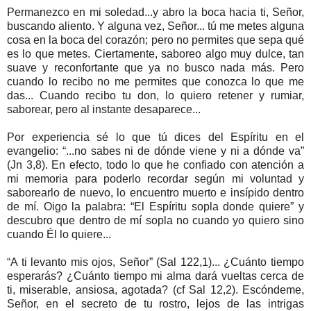
Permanezco en mi soledad...y abro la boca hacia ti, Señor,
buscando aliento. Y alguna vez, Señor... tú me metes alguna
cosa en la boca del corazón; pero no permites que sepa qué
es lo que metes. Ciertamente, saboreo algo muy dulce, tan
suave y reconfortante que ya no busco nada más. Pero
cuando lo recibo no me permites que conozca lo que me
das... Cuando recibo tu don, lo quiero retener y rumiar,
saborear, pero al instante desaparece...
Por experiencia sé lo que tú dices del Espíritu en el
evangelio: “...no sabes ni de dónde viene y ni a dónde va”
(Jn 3,8). En efecto, todo lo que he confiado con atención a
mi memoria para poderlo recordar según mi voluntad y
saborearlo de nuevo, lo encuentro muerto e insípido dentro
de mí. Oigo la palabra: “El Espíritu sopla donde quiere” y
descubro que dentro de mí sopla no cuando yo quiero sino
cuando Él lo quiere...
“A ti levanto mis ojos, Señor” (Sal 122,1)... ¿Cuánto tiempo
esperarás? ¿Cuánto tiempo mi alma dará vueltas cerca de
ti, miserable, ansiosa, agotada? (cf Sal 12,2). Escóndeme,
Señor, en el secreto de tu rostro, lejos de las intrigas