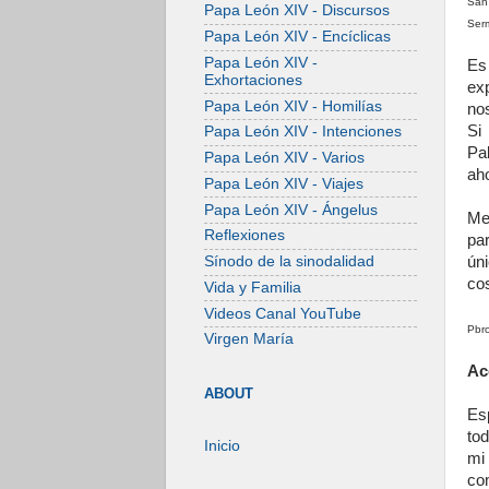
San 
Papa León XIV - Discursos
Serm
Papa León XIV - Encíclicas
Papa León XIV -
Es
Exhortaciones
ex
Papa León XIV - Homilías
no
Si
Papa León XIV - Intenciones
Pa
Papa León XIV - Varios
ah
Papa León XIV - Viajes
Papa León XIV - Ángelus
Me
Reflexiones
pa
úni
Sínodo de la sinodalidad
cos
Vida y Familia
Videos Canal YouTube
Pbro
Virgen María
Ac
ABOUT
Es
tod
Inicio
mi
co