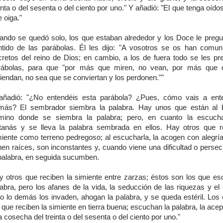
inta o del sesenta o del ciento por uno." Y añadió: "El que tenga oídos
e oiga."
ando se quedó solo, los que estaban alrededor y los Doce le pregu
ntido de las parábolas. Él les dijo: "A vosotros se os han comun
cretos del reino de Dios; en cambio, a los de fuera todo se les pr
rábolas, para que "por más que miren, no vean, por más que o
iendan, no sea que se conviertan y los perdonen.""
añadió: "¿No entendéis esta parábola? ¿Pues, cómo vais a ent
más? El sembrador siembra la palabra. Hay unos que están al 
mino donde se siembra la palabra; pero, en cuanto la escucha
tanás y se lleva la palabra sembrada en ellos. Hay otros que r
miente como terreno pedregoso; al escucharla, la acogen con alegría
nen raíces, son inconstantes y, cuando viene una dificultad o perse
 palabra, en seguida sucumben.
y otros que reciben la simiente entre zarzas; éstos son los que es
labra, pero los afanes de la vida, la seducción de las riquezas y el
do lo demás los invaden, ahogan la palabra, y se queda estéril. Los 
 que reciben la simiente en tierra buena; escuchan la palabra, la ace
 cosecha del treinta o del sesenta o del ciento por uno."