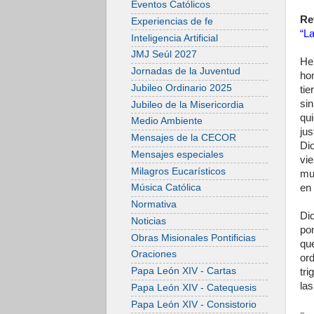
Eventos Católicos
Re
Experiencias de fe
“La
Inteligencia Artificial
JMJ Seúl 2027
He
Jornadas de la Juventud
hom
Jubileo Ordinario 2025
tie
sin
Jubileo de la Misericordia
qu
Medio Ambiente
ju
Mensajes de la CECOR
Di
Mensajes especiales
vi
Milagros Eucarísticos
mun
en 
Música Católica
Normativa
Di
Noticias
po
Obras Misionales Pontificias
qu
Oraciones
or
Papa León XIV - Cartas
tr
la
Papa León XIV - Catequesis
Papa León XIV - Consistorio