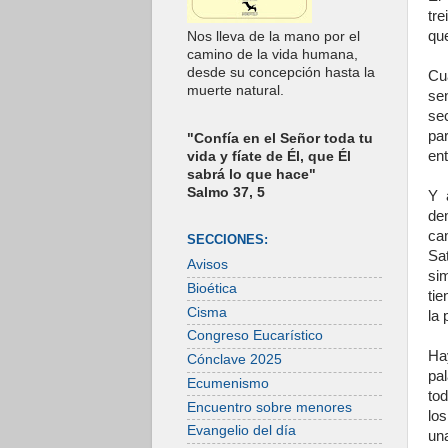
tre
qu
Nos lleva de la mano por el
camino de la vida humana,
desde su concepción hasta la
Cu
muerte natural.
se
se
pa
"Confía en el Señor toda tu
ent
vida y fíate de Él, que Él
sabrá lo que hace"
Salmo 37, 5
Y 
de
ca
SECCIONES:
Sa
Avisos
si
Bioética
tie
Cisma
la
Congreso Eucarístico
Ha
Cónclave 2025
pa
Ecumenismo
to
Encuentro sobre menores
los
Evangelio del día
una