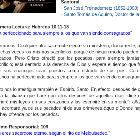
Santoral
·
San José Freinademetz (1852-1908)
·
Santo Tomás de Aquino, Doctor de la 
imera Lectura: Hebreos 10,11-18
a perfeccionado para siempre a los que van siendo consagrados"
manos: Cualquier otro sacerdote ejerce su ministerio, diariamente, 
chas veces los mismos sacrificios, porque de ningún modo pueden b
cados. Pero Cristo ofreció por los pecados, para siempre jamás
rificio; está sentado a la derecha de Dios y espera el tiempo que f
e sus enemigos sean puestos como estrado de sus pies. Con 
renda ha perfeccionado para siempre a los que van siendo consagra
o nos lo atestigua también el Espíritu Santo. En efecto, después de d
rá la alianza que haré con ellos después de aquellos días -dice e
ndré mis leyes en sus corazones y las escribiré en su mente"; aña
 acordaré ya de sus pecados ni de sus crímenes.&quo t; Donde ha
 hay ofrenda por los pecados.
lmo Responsorial: 109
 eres sacerdote eterno, según el rito de Melquisedec."