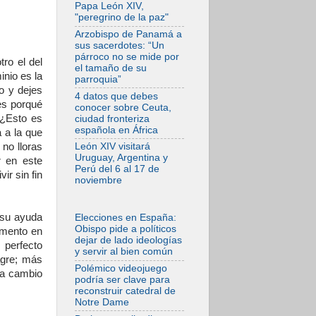
tensiones y ataques
Papa León XIV,
en el sur del país
"peregrino de la paz"
06.08.2026
Arzobispo de Panamá a
Hiroshima y
sus sacerdotes: “Un
Nagasaki, 81 años
párroco no se mide por
ro el del
después.
el tamaño de su
Comienzan "Diez
inio es la
parroquia”
Días Oración por la
io y dejes
Paz"
4 datos que debes
¿es porqué
conocer sobre Ceuta,
06.08.2026
 ¿Esto es
ciudad fronteriza
Pizzaballa en Asís:
española en África
 a la que
los cristianos
quieren paz
no lloras
León XIV visitará
Uruguay, Argentina y
r en este
06.08.2026
Perú del 6 al 17 de
ir sin fin
Sturla: La visita de
noviembre
León XIV será una
buena noticia para
todo el Uruguay
 su ayuda
Elecciones en España:
06.08.2026
Obispo pide a políticos
omento en
León XIV: La
dejar de lado ideologías
 perfecto
revolución del
y servir al bien común
Evangelio derriba
agre; más
los muros que
Polémico videojuego
 a cambio
separan
podría ser clave para
reconstruir catedral de
06.08.2026
Notre Dame
La Iglesia en Ceuta:
caridad y esperanza