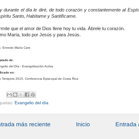
y durante el día le diré, de todo corazón y constantemente al Espíri
spíritu Santo, Habítame y Santifícame.
mite que el amor de Dios llene hoy tu vida. Ábrele tu corazón.
mo María, todo por Jesús y para Jesús.
. Ernesto María Caro
ptado de:
gelio del Día - Evangelización Activa
ficado en:
 Temporis 2015, Conferencia Episcopal de Costa Rica
iquetas:
Evangelio del día
trada más reciente
Inicio
Entrada 