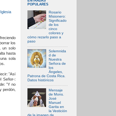
ENTRADAS
POPULARES
Iglesia
Rosario
Misionero:
Significado
de los
cinco
colores y
cómo rezarlo paso a
ofreciendo
paso
orrar los
, un solo
Solemnida
alta hasta
d de
una sola
Nuestra
dos.
Señora de
los
Ángeles,
ecir: "Así
Patrona de Costa Rica.
l Señor-:
Datos históricos
de: "Y no
y perdón,
Mensaje
de Mons.
José
Manuel
Garita en
la Vestición
de la imagen de