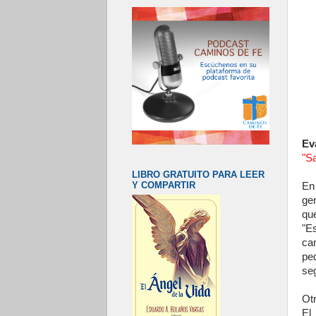
Ev
"S
LIBRO GRATUITO PARA LEER
Y COMPARTIR
En
ge
qu
"E
ca
pe
seg
Ot
El