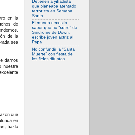
Detienen a yihadista
frente al drama
que planeaba atentado
migratorio
terrorista en Semana
Santa
ro en la
El mundo necesita
uchos de
saber que no "sufro" de
tendemos.
Síndrome de Down,
ión de la
escribe joven actriz al
brada sea
Papa
No confundir la "Santa
Muerte" con fiesta de
los fieles difuntos
re darnos
s nuestra
 excelente
?
razón que
rofunda en
as, hazlo