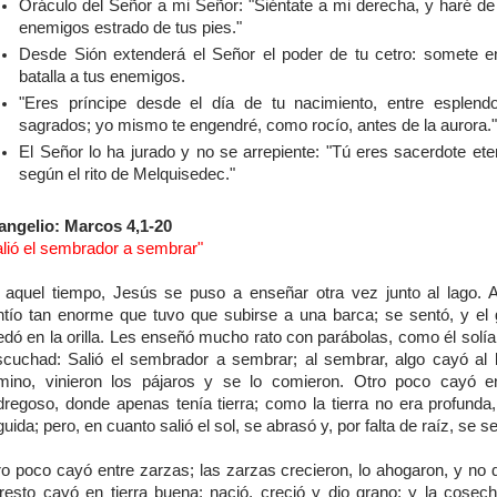
Oráculo del Señor a mi Señor: "Siéntate a mi derecha, y haré de
enemigos estrado de tus pies."
Desde Sión extenderá el Señor el poder de tu cetro: somete e
batalla a tus enemigos.
"Eres príncipe desde el día de tu nacimiento, entre esplend
sagrados; yo mismo te engendré, como rocío, antes de la aurora.
El Señor lo ha jurado y no se arrepiente: "Tú eres sacerdote ete
según el rito de Melquisedec."
angelio: Marcos 4,1-20
alió el sembrador a sembrar"
 aquel tiempo, Jesús se puso a enseñar otra vez junto al lago. 
ntío tan enorme que tuvo que subirse a una barca; se sentó, y el 
edó en la orilla. Les enseñó mucho rato con parábolas, como él solía
scuchad: Salió el sembrador a sembrar; al sembrar, algo cayó al 
mino, vinieron los pájaros y se lo comieron. Otro poco cayó e
dregoso, donde apenas tenía tierra; como la tierra no era profunda,
uida; pero, en cuanto salió el sol, se abrasó y, por falta de raíz, se 
ro poco cayó entre zarzas; las zarzas crecieron, lo ahogaron, y no d
 resto cayó en tierra buena: nació, creció y dio grano; y la cosech