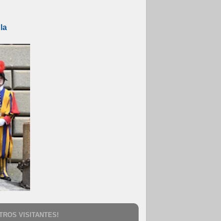
la
TROS VISITANTES!