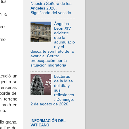
 tus
Nuestra Señora de los
Ángeles 2026.
Significado del vestido
n la
Ángelus:
ores
León XIV
"
advierte
que la
rno,
acumulació
n y el
descarte son fruto de la
avaricia. Ceuta:
preocupación por la
situación migratoria
Acudió un
Lecturas
de la Misa
gentío se
del día y
 enseñar:
sus
borde del
reflexiones
n terreno
. Domingo,
2 de agosto de 2026.
 brotó en
secó.
INFORMACIÓN DEL
io grano.
VATICANO
a fue del