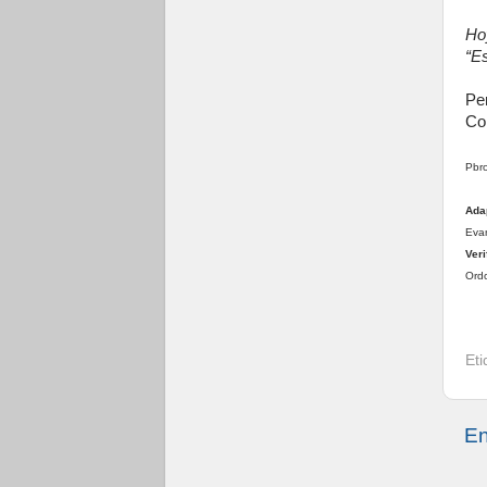
Ho
“E
Per
Co
Pbro
Ada
Evan
Veri
Ordo
Et
En