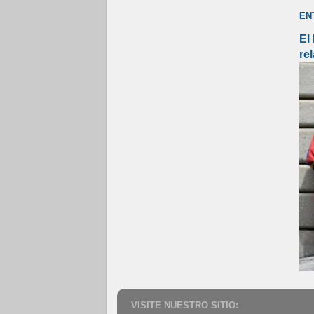
EN
El
re
VISITE NUESTRO SITIO: