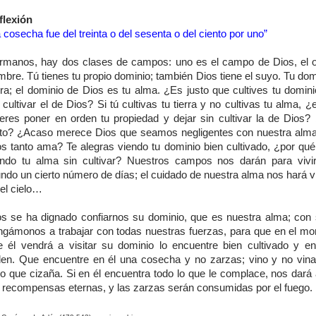
flexión
 cosecha fue del treinta o del sesenta o del ciento por uno”
rmanos, hay dos clases de campos: uno es el campo de Dios, el ot
bre. Tú tienes tu propio dominio; también Dios tiene el suyo. Tu dom
rra; el dominio de Dios es tu alma. ¿Es justo que cultives tu domin
 cultivar el de Dios? Si tú cultivas tu tierra y no cultivas tu alma, 
ieres poner en orden tu propiedad y dejar sin cultivar la de Dios?
sto? ¿Acaso merece Dios que seamos negligentes con nuestra alma
os tanto ama? Te alegras viendo tu dominio bien cultivado, ¿por qué 
endo tu alma sin cultivar? Nuestros campos nos darán para vivi
do un cierto número de días; el cuidado de nuestra alma nos hará viv
el cielo…
os se ha dignado confiarnos su dominio, que es nuestra alma; con
ngámonos a trabajar con todas nuestras fuerzas, para que en el m
e él vendrá a visitar su dominio lo encuentre bien cultivado y en
den. Que encuentre en él una cosecha y no zarzas; vino y no vin
igo que cizaña. Si en él encuentra todo lo que le complace, nos dará
s recompensas eternas, y las zarzas serán consumidas por el fuego.