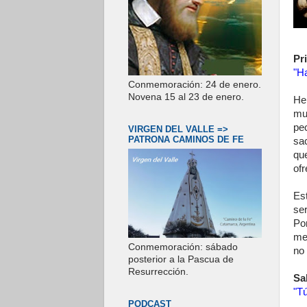
Pr
"H
Conmemoración: 24 de enero.
Novena 15 al 23 de enero.
Her
mu
pe
VIRGEN DEL VALLE =>
PATRONA CAMINOS DE FE
sac
qu
of
Est
se
Po
me
Conmemoración: sábado
no
posterior a la Pascua de
Resurrección.
Sa
"Tú
PODCAST