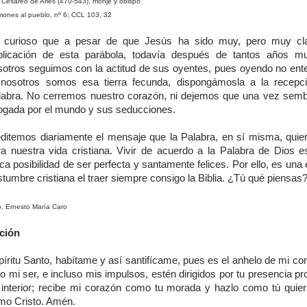
Cesáreo de Arlés (470-543), monje y obispo
ones al pueblo, nº 6; CCL 103, 32
 curioso que a pesar de que Jesús ha sido muy, pero muy cla
plicación de esta parábola, todavía después de tantos años m
sotros seguimos con la actitud de sus oyentes, pues oyendo no en
 nosotros somos esa tierra fecunda, dispongámosla a la recepc
labra. No cerremos nuestro corazón, ni dejemos que una vez sem
ogada por el mundo y sus seducciones.
ditemos diariamente el mensaje que la Palabra, en sí misma, quie
ra nuestra vida cristiana. Vivir de acuerdo a la Palabra de Dios e
ca posibilidad de ser perfecta y santamente felices. Por ello, es una
tumbre cristiana el traer siempre consigo la Biblia. ¿Tú qué piensas
. Ernesto María Caro
ción
píritu Santo, habítame y así santifícame, pues es el anhelo de mi co
o mi ser, e incluso mis impulsos, estén dirigidos por tu presencia p
 interior; recibe mi corazón como tu morada y hazlo como tú quier
mo Cristo. Amén.