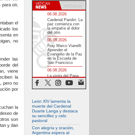
 para oír,
06.08.2026
Cardenal Parolin: La
ntaban el
paz comienza con
la empatía al dolor
icado los
del otro
esenta en
06.08.2026
igan, no
Fray Marco Vianelli:
Aprender el
Evangelio de la Paz
en la Escuela de
ender las
San Francisco
borde del
06.08.2026
n, viene
La visita del Papa
eciben la
León XIV a Asís en
, pero no
un minuto
cución por
06.08.2026
El agradecimiento
León XIV lamenta la
de los jóvenes al
Papa: «Hoy nos
muerte del Cardenal
cuchan la
sentimos Iglesia»
Duarte Langa y destaca
 deseo de
su sencillez y celo
06.08.2026
otros son
pastoral
Líbano: Reanudan
ptan y dan
los coloquios en
Con alegría y oración,
Roma en medio de
Argentina espera al