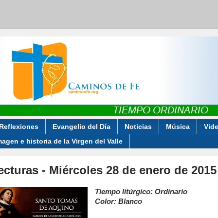
Reflexiones
Evangelio del Día
Noticias
Música
Vid
magen e historia de la Virgen del Valle
ecturas - Miércoles 28 de enero de 2015
Tiempo litúrgico: Ordinario
Color: Blanco