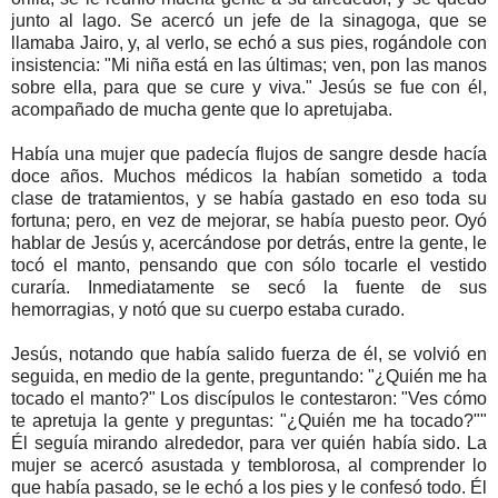
junto al lago. Se acercó un jefe de la sinagoga, que se
llamaba Jairo, y, al verlo, se echó a sus pies, rogándole con
insistencia: "Mi niña está en las últimas; ven, pon las manos
sobre ella, para que se cure y viva." Jesús se fue con él,
acompañado de mucha gente que lo apretujaba.
Había una mujer que padecía flujos de sangre desde hacía
doce años. Muchos médicos la habían sometido a toda
clase de tratamientos, y se había gastado en eso toda su
fortuna; pero, en vez de mejorar, se había puesto peor. Oyó
hablar de Jesús y, acercándose por detrás, entre la gente, le
tocó el manto, pensando que con sólo tocarle el vestido
curaría. Inmediatamente se secó la fuente de sus
hemorragias, y notó que su cuerpo estaba curado.
Jesús, notando que había salido fuerza de él, se volvió en
seguida, en medio de la gente, preguntando: "¿Quién me ha
tocado el manto?" Los discípulos le contestaron: "Ves cómo
te apretuja la gente y preguntas: "¿Quién me ha tocado?""
Él seguía mirando alrededor, para ver quién había sido. La
mujer se acercó asustada y temblorosa, al comprender lo
que había pasado, se le echó a los pies y le confesó todo. Él