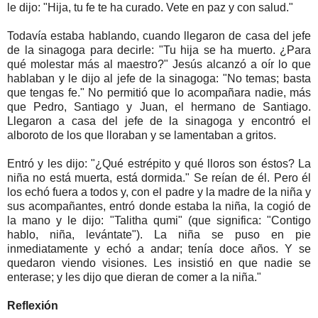
le dijo: "Hija, tu fe te ha curado. Vete en paz y con salud."
Todavía estaba hablando, cuando llegaron de casa del jefe
de la sinagoga para decirle: "Tu hija se ha muerto. ¿Para
qué molestar más al maestro?" Jesús alcanzó a oír lo que
hablaban y le dijo al jefe de la sinagoga: "No temas; basta
que tengas fe." No permitió que lo acompañara nadie, más
que Pedro, Santiago y Juan, el hermano de Santiago.
Llegaron a casa del jefe de la sinagoga y encontró el
alboroto de los que lloraban y se lamentaban a gritos.
Entró y les dijo: "¿Qué estrépito y qué lloros son éstos? La
niña no está muerta, está dormida." Se reían de él. Pero él
los echó fuera a todos y, con el padre y la madre de la niña y
sus acompañantes, entró donde estaba la niña, la cogió de
la mano y le dijo: "Talitha qumi" (que significa: "Contigo
hablo, niña, levántate"). La niña se puso en pie
inmediatamente y echó a andar; tenía doce años. Y se
quedaron viendo visiones. Les insistió en que nadie se
enterase; y les dijo que dieran de comer a la niña."
Reflexión