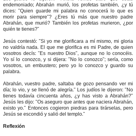
endemoniado; Abrahán murió, los profetas también, ¿y tú
dices: "Quien guarde mi palabra no conocerá lo que es
morir para siempre"? ¿Eres tú más que nuestro padre
Abrahán, que murió? También los profetas murieron, ¿por
quién te tienes?"
Jesús contestó: "Si yo me glorificara a mí mismo, mi gloria
no valdría nada. El que me glorifica es mi Padre, de quien
vosotros decís: "Es nuestro Dios", aunque no lo conocéis.
Yo sí lo conozco, y si dijera: "No lo conozco"; sería, como
vosotros, un embustero; pero yo lo conozco y guardo su
palabra.
Abrahán, vuestro padre, saltaba de gozo pensando ver mi
día; lo vio, y se llenó de alegría." Los judíos le dijeron: "No
tienes todavía cincuenta años, ¿y has visto a Abrahán?"
Jesús les dijo: "Os aseguro que antes que naciera Abrahán,
existo yo." Entonces cogieron piedras para tirárselas, pero
Jesús se escondió y salió del templo."
Reflexión