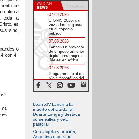
emento de
ado algo a
07.08.2026
a toda la
SIGNIS 2026, dar
risto, es
voz a las religiosas
en el espacio
sús sino,
público
07.08.2026
Lanzan un proyecto
grandes o
de empoderamiento
é con él,
digital para mujeres
líderes en África
07.08.2026
Programa oficial del
Viaje Apostólico del
Papa León XIV a
Francia
07.08.2026
arte
Obispos de
León XIV lamenta la
Ecuador: El bien de
y mi
las familias no
muerte del Cardenal
admite premuras
n en
Duarte Langa y destaca
legislativas
su sencillez y celo
pastoral
06.08.2026
Cardenal Parolin: La
Con alegría y oración,
paz comienza con
Argentina espera al