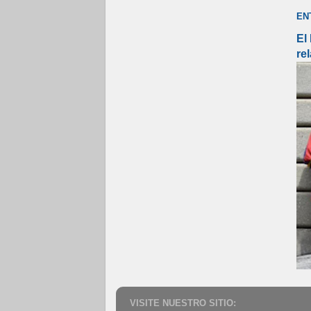
EN
El
re
VISITE NUESTRO SITIO: