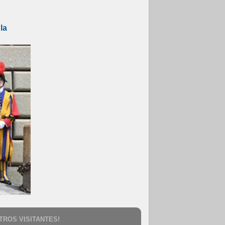
la
TROS VISITANTES!