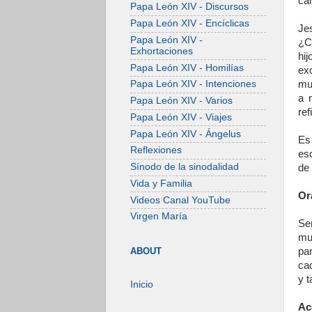
car
Papa León XIV - Discursos
Papa León XIV - Encíclicas
Je
Papa León XIV -
¿C
Exhortaciones
hi
Papa León XIV - Homilías
exc
mu
Papa León XIV - Intenciones
a 
Papa León XIV - Varios
ref
Papa León XIV - Viajes
Papa León XIV - Ángelus
Es 
Reflexiones
es
Sínodo de la sinodalidad
de 
Vida y Familia
Or
Videos Canal YouTube
Virgen María
Se
mu
pa
ABOUT
ca
y 
Inicio
Ac