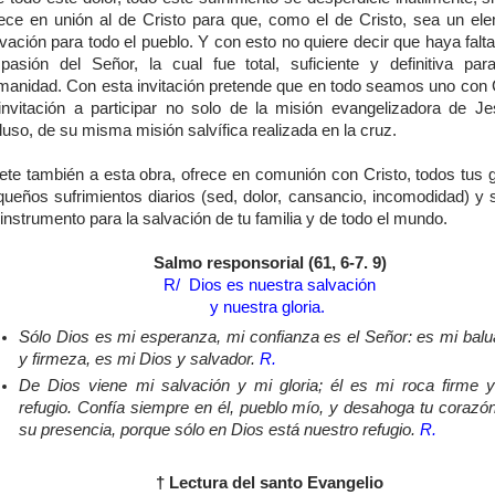
rece en unión al de Cristo para que, como el de Cristo, sea un el
vación para todo el pueblo. Y con esto no quiere decir que haya falt
 pasión del Señor, la cual fue total, suficiente y definitiva par
manidad. Con esta invitación pretende que en todo seamos uno con C
 invitación a participar no solo de la misión evangelizadora de Je
luso, de su misma misión salvífica realizada en la cruz.
ete también a esta obra, ofrece en comunión con Cristo, todos tus 
queños sufrimientos diarios (sed, dolor, cansancio, incomodidad) y s
instrumento para la salvación de tu familia y de todo el mundo.
Salmo responsorial (61, 6-7. 9)
R/ Dios es nuestra salvación
y nuestra gloria.
Sólo Dios es mi esperanza, mi confianza es el Señor: es mi balu
y firmeza, es mi Dios y salvador.
R.
De Dios viene mi salvación y mi gloria; él es mi roca firme 
refugio. Confía siempre en él, pueblo mío, y desahoga tu corazó
su presencia, porque sólo en Dios está nuestro refugio.
R.
† Lectura del santo Evangelio