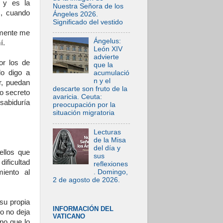
s y es la
Nuestra Señora de los
s, cuando
Ángeles 2026.
Significado del vestido
samente me
Ángelus:
í.
León XIV
advierte
or los de
que la
o digo a
acumulació
n y el
r, puedan
descarte son fruto de la
io secreto
avaricia. Ceuta:
 sabiduría
preocupación por la
situación migratoria
Lecturas
de la Misa
del día y
ellos que
sus
dificultad
reflexiones
. Domingo,
miento al
2 de agosto de 2026.
su propia
INFORMACIÓN DEL
ro no deja
VATICANO
ino que lo