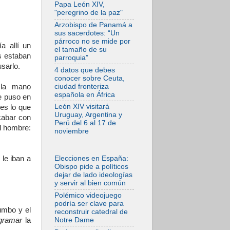
la empatía al dolor
Papa León XIV,
del otro
"peregrino de la paz"
06.08.2026
Arzobispo de Panamá a
Fray Marco Vianelli:
sus sacerdotes: “Un
Aprender el
párroco no se mide por
a allí un
Evangelio de la Paz
el tamaño de su
en la Escuela de
s estaban
parroquia”
San Francisco
sarlo.
4 datos que debes
06.08.2026
conocer sobre Ceuta,
La visita del Papa
 la mano
ciudad fronteriza
León XIV a Asís en
española en África
e puso en
un minuto
León XIV visitará
es lo que
06.08.2026
Uruguay, Argentina y
cabar con
El agradecimiento
Perú del 6 al 17 de
de los jóvenes al
al hombre:
noviembre
Papa: «Hoy nos
sentimos Iglesia»
06.08.2026
 le iban a
Elecciones en España:
Líbano: Reanudan
Obispo pide a políticos
los coloquios en
dejar de lado ideologías
Roma en medio de
y servir al bien común
tensiones y ataques
en el sur del país
Polémico videojuego
podría ser clave para
06.08.2026
umbo y el
reconstruir catedral de
Hiroshima y
gramar
la
Notre Dame
Nagasaki, 81 años
después.