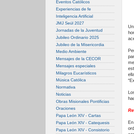
Eventos Católicos
Experiencias de fe
Inteligencia Artificial
JMJ Seúl 2027
Un
Jornadas de la Juventud
ho
Jubileo Ordinario 2025
ac
Jubileo de la Misericordia
Pe
Medio Ambiente
pa
Mensajes de la CECOR
me
Mensajes especiales
es
Milagros Eucarísticos
ell
Música Católica
“Ex
Normativa
Los
Noticias
ha
Obras Misionales Pontificias
Oraciones
Re
Papa León XIV - Cartas
En
Papa León XIV - Catequesis
or
Papa León XIV - Consistorio