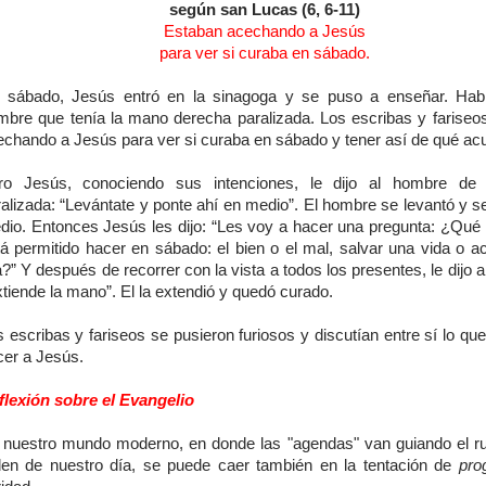
según san Lucas (6, 6-11)
Estaban acechando a Jesús
para ver si curaba en sábado.
 sábado, Jesús entró en la sinagoga y se puso a enseñar. Habí
mbre que tenía la mano derecha paralizada. Los escribas y fariseo
echando a Jesús para ver si curaba en sábado y tener así de qué acu
ro Jesús, conociendo sus intenciones, le dijo al hombre de
ralizada: “Levántate y ponte ahí en medio”. El hombre se levantó y s
dio. Entonces Jesús les dijo: “Les voy a hacer una pregunta: ¿Qué 
tá permitido hacer en sábado: el bien o el mal, salvar una vida o a
a?” Y después de recorrer con la vista a todos los presentes, le dijo 
tiende la mano”. El la extendió y quedó curado.
 escribas y fariseos se pusieron furiosos y discutían entre sí lo que
cer a Jesús.
flexión sobre el Evangelio
 nuestro mundo moderno, en donde las "agendas" van guiando el r
den de nuestro día, se puede caer también en la tentación de
pro