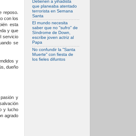
Detienen a yihadista
Comienzan "Diez
que planeaba atentado
Días Oración por la
terrorista en Semana
e reposo.
Paz"
Santa
o con los
El mundo necesita
bién esta
saber que no "sufro" de
ceda y que
Síndrome de Down,
 servicio
escribe joven actriz al
Papa
uando se
No confundir la "Santa
Muerte" con fiesta de
los fieles difuntos
tendidos y
ús, dueño
 pasión y
salvación
o y lucho
on agrado