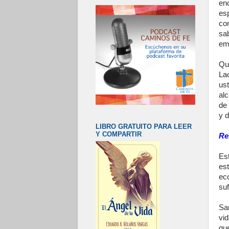
en
es
cor
sab
em
Qu
La
us
alc
de 
y d
LIBRO GRATUITO PARA LEER
Y COMPARTIR
Re
Es
est
ec
suf
Sa
vid
que