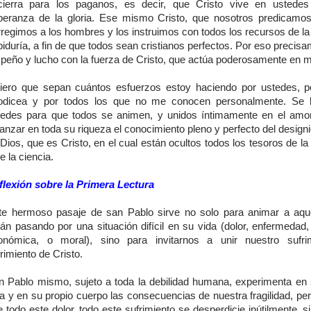
cierra para los paganos, es decir, que Cristo vive en ustede
peranza de la gloria. Ese mismo Cristo, que nosotros predicamo
regimos a los hombres y los instruimos con todos los recursos de la
iduría, a fin de que todos sean cristianos perfectos. Por eso preci
peño y lucho con la fuerza de Cristo, que actúa poderosamente en m
iero que sepan cuántos esfuerzos estoy haciendo por ustedes, p
odicea y por todos los que no me conocen personalmente. Se l
tedes para que todos se animen, y unidos íntimamente en el amo
anzar en toda su riqueza el conocimiento pleno y perfecto del design
Dios, que es Cristo, en el cual están ocultos todos los tesoros de la
e la ciencia.
flexión sobre la Primera Lectura
te hermoso pasaje de san Pablo sirve no solo para animar a aqu
án pasando por una situación difícil en su vida (dolor, enfermedad, 
onómica, o moral), sino para invitarnos a unir nuestro sufri
rimiento de Cristo.
n Pablo mismo, sujeto a toda la debilidad humana, experimenta en 
a y en su propio cuerpo las consecuencias de nuestra fragilidad, pe
 todo este dolor, todo este sufrimiento se desperdicie inútilmente, s