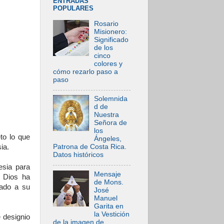
ENTRADAS
POPULARES
Rosario
Misionero:
Significado
de los
cinco
colores y
cómo rezarlo paso a
paso
Solemnida
d de
Nuestra
Señora de
los
to lo que
Ángeles,
ia.
Patrona de Costa Rica.
Datos históricos
esia para
Mensaje
e Dios ha
de Mons.
lado a su
José
Manuel
Garita en
la Vestición
 designio
de la imagen de