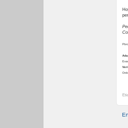
Ho
pe
Per
Co
Pbro
Ada
Evan
Veri
Ordo
Et
En