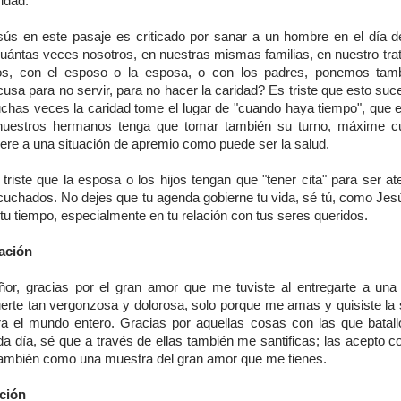
idad.
sús en este pasaje es criticado por sanar a un hombre en el día d
uántas veces nosotros, en nuestras mismas familias, en nuestro trat
jos, con el esposo o la esposa, o con los padres, ponemos tam
usa para no servir, para no hacer la caridad? Es triste que esto su
chas veces la caridad tome el lugar de "cuando haya tiempo", que el
nuestros hermanos tenga que tomar también su turno, máxime c
iere a una situación de apremio como puede ser la salud.
triste que la esposa o los hijos tengan que "tener cita" para ser a
cuchados. No dejes que tu agenda gobierne tu vida, sé tú, como Jes
tu tiempo, especialmente en tu relación con tus seres queridos.
ación
ñor, gracias por el gran amor que me tuviste al entregarte a una
erte tan vergonzosa y dolorosa, solo porque me amas y quisiste la 
ra el mundo entero. Gracias por aquellas cosas con las que batall
da día, sé que a través de ellas también me santificas; las acepto c
también como una muestra del gran amor que me tienes.
ción