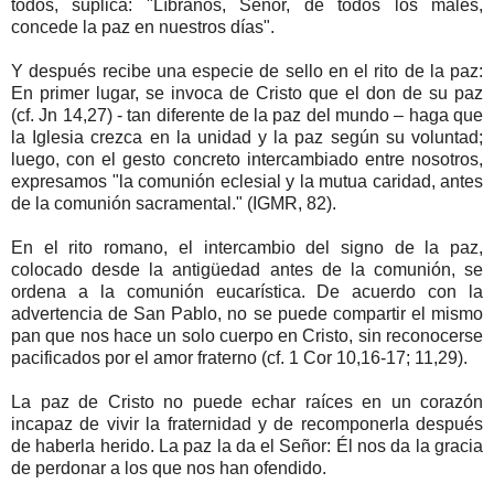
todos, suplica: "Líbranos, Señor, de todos los males,
concede la paz en nuestros días".
Y después recibe una especie de sello en el rito de la paz:
En primer lugar, se invoca de Cristo que el don de su paz
(cf. Jn 14,27) - tan diferente de la paz del mundo – haga que
la Iglesia crezca en la unidad y la paz según su voluntad;
luego, con el gesto concreto intercambiado entre nosotros,
expresamos "la comunión eclesial y la mutua caridad, antes
de la comunión sacramental." (IGMR, 82).
En el rito romano, el intercambio del signo de la paz,
colocado desde la antigüedad antes de la comunión, se
ordena a la comunión eucarística. De acuerdo con la
advertencia de San Pablo, no se puede compartir el mismo
pan que nos hace un solo cuerpo en Cristo, sin reconocerse
pacificados por el amor fraterno (cf. 1 Cor 10,16-17; 11,29).
La paz de Cristo no puede echar raíces en un corazón
incapaz de vivir la fraternidad y de recomponerla después
de haberla herido. La paz la da el Señor: Él nos da la gracia
de perdonar a los que nos han ofendido.