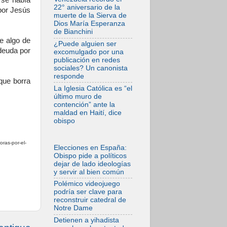
 se había
Ágata
22° aniversario de la
por Jesús
contemplamos la
muerte de la Sierva de
victoria del amor
Dios María Esperanza
sobre la muerte
de Bianchini
08.08.2026
e algo de
¿Puede alguien ser
León XIV visitará el
 deuda por
excomulgado por una
Santuario de la
publicación en redes
Madre del Buen
sociales? Un canonista
Consejo de
responde
Genazzano
que borra
La Iglesia Católica es “el
07.08.2026
último muro de
Filipinas: el
contención” ante la
Vicariato Apostólico
maldad en Haití, dice
de Calapán se
obispo
convierte en
diócesis
07.08.2026
oras-por-el-
Elecciones en España:
Honduras: Los
Obispo pide a políticos
desplazados
dejar de lado ideologías
invisibles de una
y servir al bien común
crisis olvidada
Polémico videojuego
07.08.2026
podría ser clave para
Bokalic: "En
reconstruir catedral de
Argentina el Papa
Notre Dame
León señalará el
compromiso del
Detienen a yihadista
cristiano"