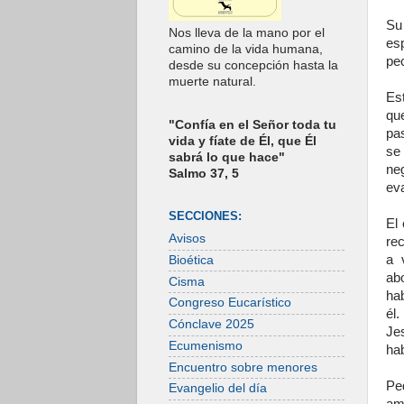
Su
Nos lleva de la mano por el
es
camino de la vida humana,
pe
desde su concepción hasta la
muerte natural.
Es
qu
"Confía en el Señor toda tu
pa
vida y fíate de Él, que Él
se
sabrá lo que hace"
ne
Salmo 37, 5
ev
SECCIONES:
El
Avisos
re
a 
Bioética
ab
Cisma
ha
Congreso Eucarístico
él
Cónclave 2025
Je
Ecumenismo
hab
Encuentro sobre menores
Pe
Evangelio del día