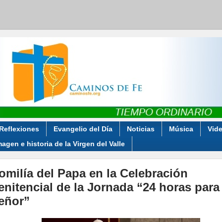
Reflexiones
Evangelio del Día
Noticias
Música
Vid
magen e historia de la Virgen del Valle
omilía del Papa en la Celebración
enitencial de la Jornada “24 horas para 
eñor”