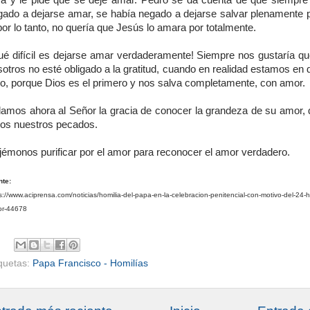
a y le pide que se deje amar. Pedro se da cuenta de que siempre
gado a dejarse amar, se había negado a dejarse salvar plenamente 
por lo tanto, no quería que Jesús lo amara por totalmente.
ué difícil es dejarse amar verdaderamente! Siempre nos gustaría qu
otros no esté obligado a la gratitud, cuando en realidad estamos en
do, porque Dios es el primero y nos salva completamente, con amor.
damos ahora al Señor la gracia de conocer la grandeza de su amor, 
dos nuestros pecados.
jémonos purificar por el amor para reconocer el amor verdadero.
nte:
s://www.aciprensa.com/noticias/homilia-del-papa-en-la-celebracion-penitencial-con-motivo-del-24-h
or-44678
iquetas:
Papa Francisco - Homilías