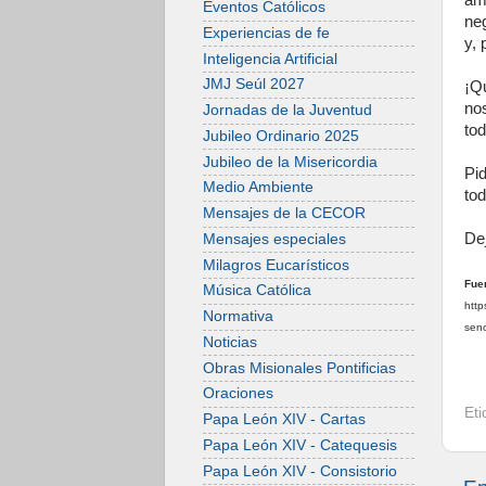
am
Eventos Católicos
ne
Experiencias de fe
y, 
Inteligencia Artificial
JMJ Seúl 2027
¡Q
nos
Jornadas de la Juventud
to
Jubileo Ordinario 2025
Jubileo de la Misericordia
Pi
Medio Ambiente
to
Mensajes de la CECOR
De
Mensajes especiales
Milagros Eucarísticos
Fue
Música Católica
http
Normativa
sen
Noticias
Obras Misionales Pontificias
Oraciones
Et
Papa León XIV - Cartas
Papa León XIV - Catequesis
Papa León XIV - Consistorio