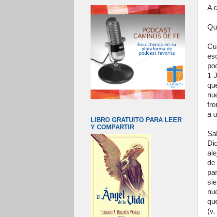
A c
Qu
Cu
es
po
1 
qu
nu
fro
a u
LIBRO GRATUITO PARA LEER
Y COMPARTIR
Sa
Di
ale
de 
pa
si
nu
qu
(v.