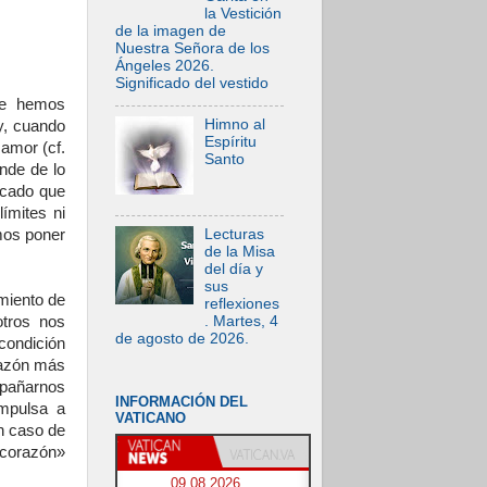
la Vestición
de la imagen de
Nuestra Señora de los
Ángeles 2026.
Significado del vestido
ue hemos
Himno al
y, cuando
Espíritu
amor (cf.
Santo
nde de lo
ecado que
ímites ni
emos poner
Lecturas
de la Misa
del día y
sus
miento de
reflexiones
tros nos
. Martes, 4
de agosto de 2026.
 condición
 razón más
mpañarnos
INFORMACIÓN DEL
impulsa a
VATICANO
n caso de
 corazón»
09.08.2026