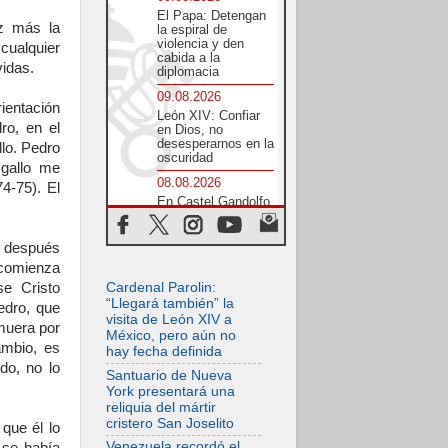
El Papa: Detengan
ez más la
la espiral de
violencia y den
cualquier
cabida a la
idas.
diplomacia
09.08.2026
ientación
León XIV: Confiar
ro, en el
en Dios, no
desesperarnos en la
lo. Pedro
oscuridad
 gallo me
08.08.2026
4-75). El
En Castel Gandolfo,
el tapiz de Raffaello
sobre el sermón de
San Pablo
, después
 comienza
08.08.2026
Cardenal Parolin:
se Cristo
En Colombia, «la
paz no se compra
“Llegará también” la
edro, que
con una firma»
visita de León XIV a
muera por
México, pero aún no
08.08.2026
ambio, es
hay fecha definida
En Venezuela
do, no lo
celebraron los 416
Santuario de Nueva
años del Santo
York presentará una
Cristo de La Grita
reliquia del mártir
cristero San Joselito
08.08.2026
que él lo
El Papa: en Santa
Venezuela recordó el