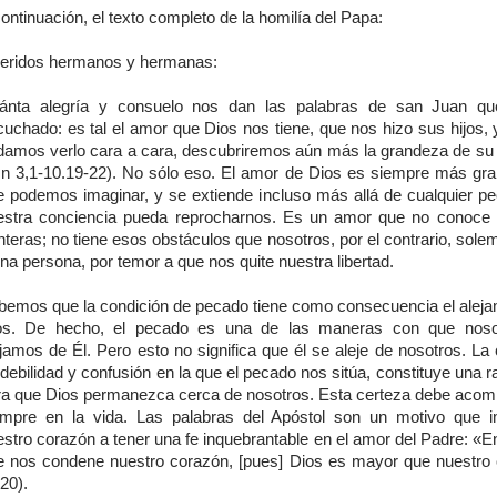
ontinuación, el texto completo de la homilía del Papa:
eridos hermanos y hermanas:
ánta alegría y consuelo nos dan las palabras de san Juan q
cuchado: es tal el amor que Dios nos tiene, que nos hizo sus hijos, 
damos verlo cara a cara, descubriremos aún más la grandeza de su 
Jn 3,1-10.19-22). No sólo eso. El amor de Dios es siempre más gra
e podemos imaginar, y se extiende incluso más allá de cualquier p
estra conciencia pueda reprocharnos. Es un amor que no conoce l
nteras; no tiene esos obstáculos que nosotros, por el contrario, sol
na persona, por temor a que nos quite nuestra libertad.
bemos que la condición de pecado tiene como consecuencia el aleja
os. De hecho, el pecado es una de las maneras con que noso
jamos de Él. Pero esto no significa que él se aleje de nosotros. La
debilidad y confusión en la que el pecado nos sitúa, constituye una
ra que Dios permanezca cerca de nosotros. Esta certeza debe aco
empre en la vida. Las palabras del Apóstol son un motivo que 
estro corazón a tener una fe inquebrantable en el amor del Padre: «E
e nos condene nuestro corazón, [pues] Dios es mayor que nuestro
 20).