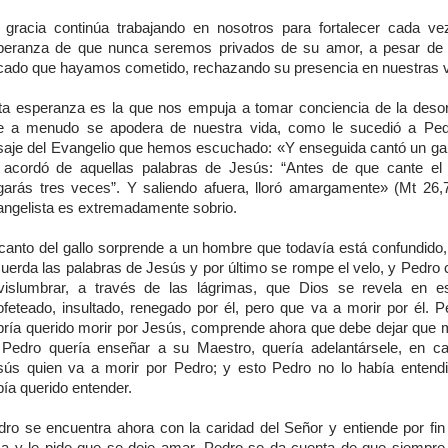
 gracia continúa trabajando en nosotros para fortalecer cada v
peranza de que nunca seremos privados de su amor, a pesar de 
cado que hayamos cometido, rechazando su presencia en nuestras v
ta esperanza es la que nos empuja a tomar conciencia de la desor
e a menudo se apodera de nuestra vida, como le sucedió a Ped
saje del Evangelio que hemos escuchado: «Y enseguida cantó un gal
 acordó de aquellas palabras de Jesús: “Antes de que cante el
garás tres veces”. Y saliendo afuera, lloró amargamente» (Mt 26,7
angelista es extremadamente sobrio.
 canto del gallo sorprende a un hombre que todavía está confundido
cuerda las palabras de Jesús y por último se rompe el velo, y Pedro
vislumbrar, a través de las lágrimas, que Dios se revela en e
ofeteado, insultado, renegado por él, pero que va a morir por él. P
bría querido morir por Jesús, comprende ahora que debe dejar que 
. Pedro quería enseñar a su Maestro, quería adelantársele, en c
sús quien va a morir por Pedro; y esto Pedro no lo había entendi
ía querido entender.
dro se encuentra ahora con la caridad del Señor y entiende por fin 