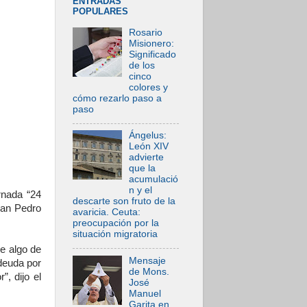
ENTRADAS
POPULARES
Rosario
Misionero:
Significado
de los
cinco
colores y
cómo rezarlo paso a
paso
Ángelus:
León XIV
advierte
que la
acumulació
n y el
rnada “24
descarte son fruto de la
San Pedro
avaricia. Ceuta:
preocupación por la
situación migratoria
e algo de
Mensaje
 deuda por
de Mons.
, dijo el
José
Manuel
Garita en