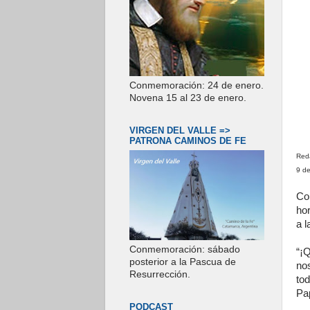
Conmemoración: 24 de enero.
Novena 15 al 23 de enero.
VIRGEN DEL VALLE =>
PATRONA CAMINOS DE FE
Red
9 d
Co
ho
a l
Conmemoración: sábado
“¡
posterior a la Pascua de
nos
Resurrección.
to
Pa
PODCAST