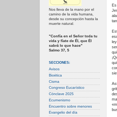
Es
Nos lleva de la mano por el
Je
camino de la vida humana,
ala
desde su concepción hasta la
tan
muerte natural.
Es
"Confía en el Señor toda tu
es
vida y fíate de Él, que Él
ley
sabrá lo que hace"
sen
Salmo 37, 5
qu
¡Qu
qu
SECCIONES:
co
Avisos
sie
Bioética
Cisma
Así
Congreso Eucarístico
gr
des
Cónclave 2025
ma
Ecumenismo
«m
Encuentro sobre menores
bu
Evangelio del día