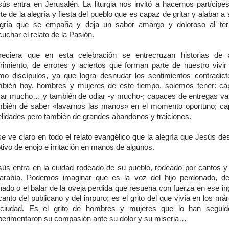
sús entra en Jerusalén. La liturgia nos invitó a hacernos partícipe
te de la alegría y fiesta del pueblo que es capaz de gritar y alabar a
egría que se empaña y deja un sabor amargo y doloroso al ter
uchar el relato de la Pasión.
reciera que en esta celebración se entrecruzan historias de 
frimiento, de errores y aciertos que forman parte de nuestro vivir 
mo discípulos, ya que logra desnudar los sentimientos contradict
mbién hoy, hombres y mujeres de este tiempo, solemos tener: c
ar mucho… y también de odiar -y mucho-; capaces de entregas va
mbién de saber «lavarnos las manos» en el momento oportuno; c
delidades pero también de grandes abandonos y traiciones.
e ve claro en todo el relato evangélico que la alegría que Jesús de
ivo de enojo e irritación en manos de algunos.
sús entra en la ciudad rodeado de su pueblo, rodeado por cantos y 
garabía. Podemos imaginar que es la voz del hijo perdonado, de
nado o el balar de la oveja perdida que resuena con fuerza en ese in
canto del publicano y del impuro; es el grito del que vivía en los m
 ciudad. Es el grito de hombres y mujeres que lo han seguid
perimentaron su compasión ante su dolor y su miseria…