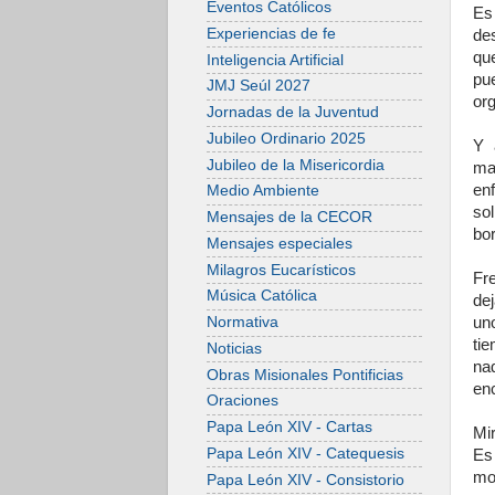
Eventos Católicos
Es 
Experiencias de fe
de
qu
Inteligencia Artificial
pue
JMJ Seúl 2027
org
Jornadas de la Juventud
Jubileo Ordinario 2025
Y 
Jubileo de la Misericordia
mat
enf
Medio Ambiente
so
Mensajes de la CECOR
bo
Mensajes especiales
Milagros Eucarísticos
Fr
Música Católica
de
un
Normativa
ti
Noticias
na
Obras Misionales Pontificias
enc
Oraciones
Papa León XIV - Cartas
Mir
Papa León XIV - Catequesis
Es
mo
Papa León XIV - Consistorio