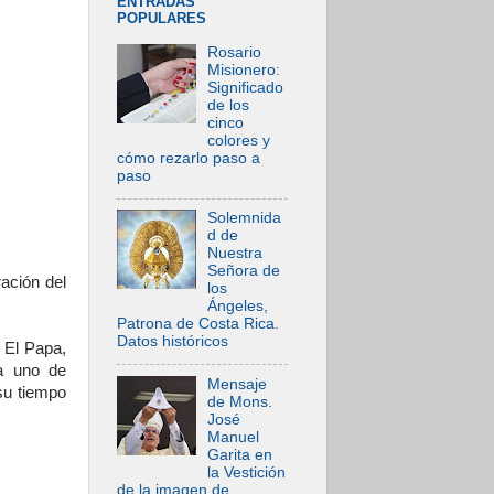
ENTRADAS
POPULARES
Rosario
Misionero:
Significado
de los
cinco
colores y
cómo rezarlo paso a
paso
Solemnida
d de
Nuestra
Señora de
ación del
los
Ángeles,
Patrona de Costa Rica.
Datos históricos
. El Papa,
da uno de
Mensaje
su tiempo
de Mons.
José
Manuel
Garita en
la Vestición
de la imagen de