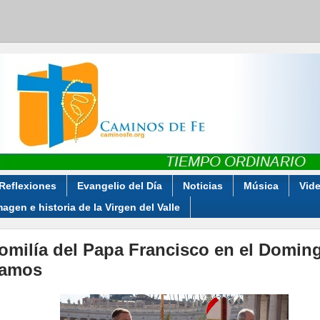
Reflexiones
Evangelio del Día
Noticias
Música
Vid
magen e historia de la Virgen del Valle
omilía del Papa Francisco en el Domin
amos