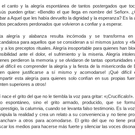
 el canto y la alegría espontánea de tantos postergados que to
sús pueden gritar: «Bendito el que llega en nombre del Señor».
bar a Aquel que les había devuelto la dignidad y la esperanza? Es la 
tos pecadores perdonados que volvieron a confiar y a esperar.
ta alegría y alabanza resulta incómoda y se transforma en 
candalosa para aquellos que se consideran a sí mismos justos y «fie
 y a los preceptos rituales. Alegría insoportable para quienes han bl
sibilidad ante el dolor, el sufrimiento y la miseria. Alegría intole
ienes perdieron la memoria y se olvidaron de tantas oportunidades r
é difícil es comprender la alegría y la fiesta de la misericordia de
ien quiere justificarse a sí mismo y acomodarse! ¡Qué difícil
mpartir esta alegría para quienes solo confían en sus propias fue
nten superiores a otros!
 nace el grito del que no le tiembla la voz para gritar: «¡Crucifícalo!»
ito espontáneo, sino el grito armado, producido, que se form
prestigio, la calumnia, cuando se levanta falso testimonio. Es la vo
nipula la realidad y crea un relato a su conveniencia y no tiene pr
anchar» a otros para acomodarse. El grito del que no tiene pr
scar los medios para hacerse más fuerte y silenciar las voces dison