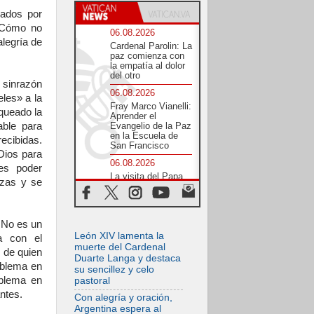
cados por
 ¿Cómo no
06.08.2026
alegría de
Cardenal Parolin: La
paz comienza con
la empatía al dolor
del otro
sinrazón
06.08.2026
les» a la
Fray Marco Vianelli:
oqueado la
Aprender el
rable para
Evangelio de la Paz
en la Escuela de
ecibidas.
San Francisco
 Dios para
06.08.2026
 es poder
La visita del Papa
rzas y se
León XIV a Asís en
un minuto
06.08.2026
. No es un
El agradecimiento
León XIV lamenta la
de los jóvenes al
a con el
Papa: «Hoy nos
muerte del Cardenal
z de quien
sentimos Iglesia»
Duarte Langa y destaca
oblema en
su sencillez y celo
06.08.2026
oblema en
pastoral
Líbano: Reanudan
antes.
los coloquios en
Con alegría y oración,
Roma en medio de
Argentina espera al