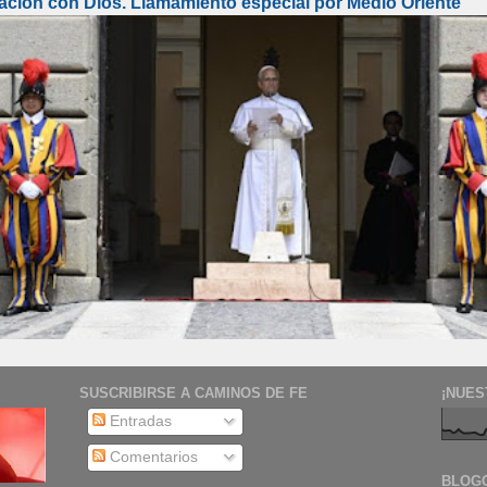
lación con Dios. Llamamiento especial por Medio Oriente
SUSCRIBIRSE A CAMINOS DE FE
¡NUES
Entradas
Comentarios
BLOG