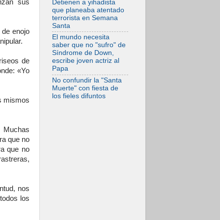
nzan sus
Detienen a yihadista
frente al drama
que planeaba atentado
migratorio
terrorista en Semana
Santa
 de enojo
El mundo necesita
nipular.
saber que no "sufro" de
Síndrome de Down,
riseos de
escribe joven actriz al
Papa
ponde: «Yo
No confundir la "Santa
Muerte" con fiesta de
los fieles difuntos
os mismos
s. Muchas
ra que no
ra que no
astreras,
ntud, nos
todos los