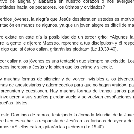
tivo de alegría y alabanza en nuestro corazón o nos avergüe
oridades hacia los pecadores, los últimos y olvidados?
eridos jóvenes, la alegría que Jesús despierta en ustedes es motivo
rritación en manos de algunos, ya que un joven alegre es difícil de ma
ro existe en este día la posibilidad de un tercer grito: «Algunos fa
re la gente le dijeron: Maestro, reprende a tus discípulos» y él res
 digo que, si éstos callan, gritarán las piedras» (Lc 19,39-40).
cer callar a los jóvenes es una tentación que siempre ha existido. L
iseos increpan a Jesús y le piden que los calme y silencie.
y muchas formas de silenciar y de volver invisibles a los jóvene
rmas de anestesiarlos y adormecerlos para que no hagan «ruido», pa
 pregunten y cuestionen. Hay muchas formas de tranquilizarlos pa
 involucren y sus sueños pierdan vuelo y se vuelvan ensoñaciones r
ueñas, tristes.
 este Domingo de ramos, festejando la Jornada Mundial de la Juve
ce bien escuchar la respuesta de Jesús a los fariseos de ayer y de 
mpos: «Si ellos callan, gritarán las piedras» (Lc 19,40).