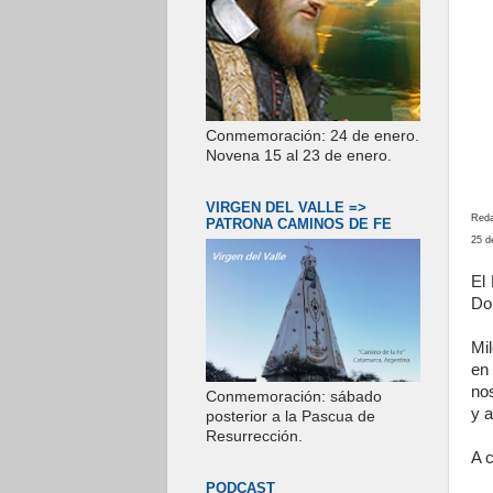
Conmemoración: 24 de enero.
Novena 15 al 23 de enero.
VIRGEN DEL VALLE =>
Reda
PATRONA CAMINOS DE FE
25 d
El
Do
Mil
en
no
Conmemoración: sábado
y a
posterior a la Pascua de
Resurrección.
A c
PODCAST