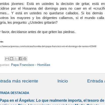
eridos jóvenes: Está en ustedes la decisión de gritar, está e
cidirse por el Hosanna del domingo para no caer en el «crucifí
ernes... Y está en ustedes no quedarse callados. Si los demás c
sotros los mayores y los dirigentes callamos, si el mundo calla
gría, les pregunto: ¿Ustedes gritarán?
 favor, decídanse antes de que griten las piedras.
nte:
s://www.aciprensa.com/noticias/homilia-del-papa-francisco-en-el-domingo-de-ramos-42948
iquetas:
Papa Francisco - Homilías
trada más reciente
Inicio
Entrada 
TRADA DESTACADA
 Papa en el Ángelus: Lo que realmente importa, el tesoro de 