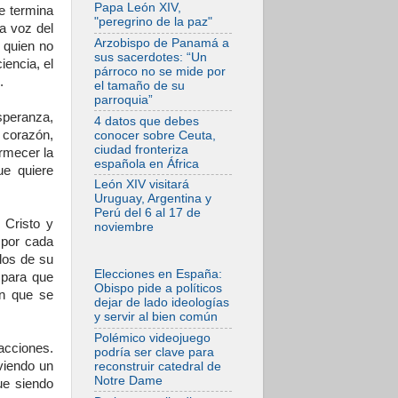
tensiones y ataques
Papa León XIV,
ue termina
en el sur del país
"peregrino de la paz"
a voz del
06.08.2026
Arzobispo de Panamá a
 quien no
Hiroshima y
sus sacerdotes: “Un
iencia, el
Nagasaki, 81 años
párroco no se mide por
después.
.
el tamaño de su
Comienzan "Diez
parroquia”
Días Oración por la
speranza,
Paz"
4 datos que debes
l corazón,
conocer sobre Ceuta,
06.08.2026
ciudad fronteriza
ormecer la
Pizzaballa en Asís:
española en África
los cristianos
ue quiere
quieren paz
León XIV visitará
Uruguay, Argentina y
06.08.2026
Perú del 6 al 17 de
Sturla: La visita de
 Cristo y
noviembre
León XIV será una
 por cada
buena noticia para
todo el Uruguay
los de su
Elecciones en España:
 para que
06.08.2026
Obispo pide a políticos
ón que se
León XIV: La
dejar de lado ideologías
revolución del
y servir al bien común
Evangelio derriba
los muros que
Polémico videojuego
separan
 acciones.
podría ser clave para
viendo un
reconstruir catedral de
06.08.2026
Notre Dame
ue siendo
La Iglesia en Ceuta:
caridad y esperanza