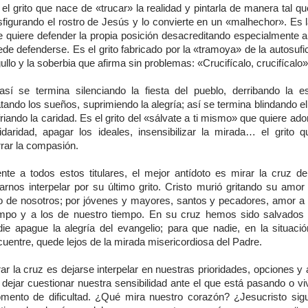
el grito que nace de «trucar» la realidad y pintarla de manera tal q
sfigurando el rostro de Jesús y lo convierte en un «malhechor». Es l
e quiere defender la propia posición desacreditando especialmente a
de defenderse. Es el grito fabricado por la «tramoya» de la autosufic
ullo y la soberbia que afirma sin problemas: «Crucifícalo, crucifícalo»
así se termina silenciando la fiesta del pueblo, derribando la e
ando los sueños, suprimiendo la alegría; así se termina blindando e
riando la caridad. Es el grito del «sálvate a ti mismo» que quiere ad
lidaridad, apagar los ideales, insensibilizar la mirada… el grito q
rrar la compasión.
ente a todos estos titulares, el mejor antídoto es mirar la cruz de
jarnos interpelar por su último grito. Cristo murió gritando su amor
o de nosotros; por jóvenes y mayores, santos y pecadores, amor a 
empo y a los de nuestro tiempo. En su cruz hemos sido salvados
die apague la alegría del evangelio; para que nadie, en la situaci
uentre, quede lejos de la mirada misericordiosa del Padre.
ar la cruz es dejarse interpelar en nuestras prioridades, opciones y
 dejar cuestionar nuestra sensibilidad ante el que está pasando o vi
mento de dificultad. ¿Qué mira nuestro corazón? ¿Jesucristo sig