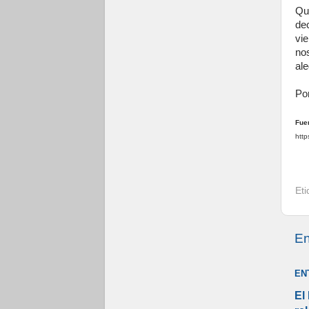
Qu
de
vi
no
ale
Por
Fue
http
Et
En
EN
El