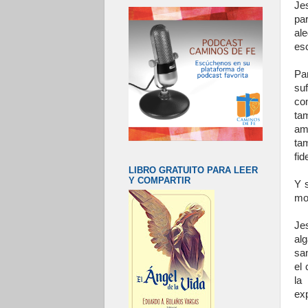
Je
par
al
esc
Pa
su
co
ta
am
ta
fi
LIBRO GRATUITO PARA LEER
Y COMPARTIR
Y s
mot
Je
al
sa
el 
la
ex