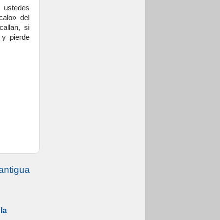
n ustedes
calo» del
allan, si
 y pierde
antigua
la