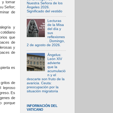
s y tomar
Nuestra Señora de los
 su Señor;
Ángeles 2026.
Significado del vestido
minar de
Lecturas
de la Misa
alegría y
del día y
cotidiano
sus
reflexiones
orios que
. Domingo,
apaces de
2 de agosto de 2026.
lerosas y
apaces de
Ángelus:
León XIV
advierte
que la
spierta es
acumulació
n y el
descarte son fruto de la
gritos de
avaricia. Ceuta:
preocupación por la
l leproso
situación migratoria
greso. Es
árgenes de
o porque
INFORMACIÓN DEL
VATICANO