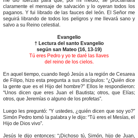
me dio fuerzas para que, por mi medio, se proclamara
claramente el mensaje de salvación y lo oyeran todos los
paganos. Y fui librado de las fauces del león. El Señor me
seguirá librando de todos los peligros y me llevará sano y
salvo a su Reino celestial.
Evangelio
† Lectura del santo Evangelio
según san Mateo (16, 13-19)
Tú eres Pedro y yo te daré las llaves
del reino de los cielos.
En aquel tiempo, cuando llegó Jesús a la región de Cesarea
de Filipo, hizo esta pregunta a sus discípulos: “¿Quién dice
la gente que es el Hijo del hombre?” Ellos le respondieron:
“Unos dicen que eres Juan el Bautista; otros, que Elías;
otros, que Jeremías o alguno de los profetas”.
Luego les preguntó: “Y ustedes, ¿quién dicen que soy yo?”
Simón Pedro tomó la palabra y le dijo: “Tú eres el Mesías, el
Hijo de Dios vivo”.
Jesús le dijo entonces: “¡Dichoso tú, Simón, hijo de Juan,