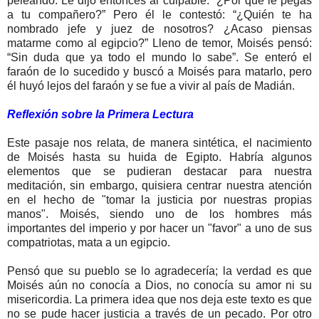
peleando. Le dijo entonces al culpable: “¿Por qué le pegas
a tu compañero?” Pero él le contestó: “¿Quién te ha
nombrado jefe y juez de nosotros? ¿Acaso piensas
matarme como al egipcio?” Lleno de temor, Moisés pensó:
“Sin duda que ya todo el mundo lo sabe”. Se enteró el
faraón de lo sucedido y buscó a Moisés para matarlo, pero
él huyó lejos del faraón y se fue a vivir al país de Madián.
Reflexión sobre la Primera Lectura
Este pasaje nos relata, de manera sintética, el nacimiento
de Moisés hasta su huida de Egipto. Habría algunos
elementos que se pudieran destacar para nuestra
meditación, sin embargo, quisiera centrar nuestra atención
en el hecho de "tomar la justicia por nuestras propias
manos". Moisés, siendo uno de los hombres más
importantes del imperio y por hacer un "favor" a uno de sus
compatriotas, mata a un egipcio.
Pensó que su pueblo se lo agradecería; la verdad es que
Moisés aún no conocía a Dios, no conocía su amor ni su
misericordia. La primera idea que nos deja este texto es que
no se pude hacer justicia a través de un pecado. Por otro