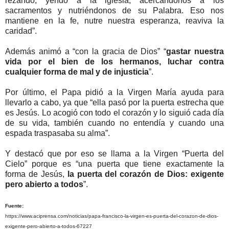
rezando, yendo a la iglesia, acercándonos a los
sacramentos y nutriéndonos de su Palabra. Eso nos
mantiene en la fe, nutre nuestra esperanza, reaviva la
caridad”.
Además animó a “con la gracia de Dios” “
gastar nuestra
vida por el bien de los hermanos, luchar contra
cualquier forma de mal y de injusticia
”.
Por último, el Papa pidió a la Virgen María ayuda para
llevarlo a cabo, ya que “ella pasó por la puerta estrecha que
es Jesús. Lo acogió con todo el corazón y lo siguió cada día
de su vida, también cuando no entendía y cuando una
espada traspasaba su alma”.
Y destacó que por eso se llama a la Virgen “Puerta del
Cielo” porque es “una puerta que tiene exactamente la
forma de Jesús,
la puerta del corazón de Dios: exigente
pero abierto a todos
”.
Fuente:
https://www.aciprensa.com/noticias/papa-francisco-la-virgen-es-puerta-del-corazon-de-dios-
exigente-pero-abierto-a-todos-67227