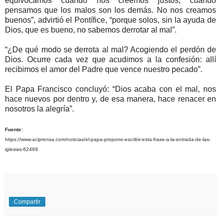
equivocamos cuando nos creemos justos, cuando
pensamos que los malos son los demás. No nos creamos
buenos”, advirtió el Pontífice, “porque solos, sin la ayuda de
Dios, que es bueno, no sabemos derrotar al mal”.
“¿De qué modo se derrota al mal? Acogiendo el perdón de
Dios. Ocurre cada vez que acudimos a la confesión: allí
recibimos el amor del Padre que vence nuestro pecado”.
El Papa Francisco concluyó: “Dios acaba con el mal, nos
hace nuevos por dentro y, de esa manera, hace renacer en
nosotros la alegría”.
Fuente:
https://www.aciprensa.com/noticias/el-papa-propone-escribir-esta-frase-a-la-entrada-de-las-
iglesias-62469
Compartir