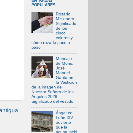
ENTRADAS
POPULARES
Rosario
Misionero:
Significado
de los
cinco
colores y
cómo rezarlo paso a
paso
Mensaje
de Mons.
José
Manuel
Garita en
la Vestición
de la imagen de
Nuestra Señora de los
Ángeles 2026.
Significado del vestido
antigua
Ángelus:
León XIV
advierte
que la
acumulació