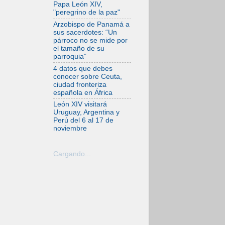
desfigura el mundo,
Papa León XIV,
solo la revelación
"peregrino de la paz"
de Dios lo
transfigura
Arzobispo de Panamá a
sus sacerdotes: “Un
07.08.2026
párroco no se mide por
Presentada la
el tamaño de su
Trienal de Arte de
parroquia”
las Universidades
Católicas:
4 datos que debes
«Exercises in
conocer sobre Ceuta,
Empathy»
ciudad fronteriza
española en África
07.08.2026
Fortunatus
León XIV visitará
Nwachukwu: la
Uruguay, Argentina y
comunicación como
Perú del 6 al 17 de
misión al servicio
noviembre
del Evangelio
07.08.2026
SIGNIS 2026, dar
Cargando...
voz a las religiosas
en el espacio
público
07.08.2026
Lanzan un proyecto
de empoderamiento
digital para mujeres
líderes en África