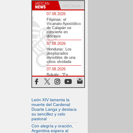
07.08.2026
Filipinas: el
Vicariato Apostólico
de Calapán se
convierte en
diócesis
07.08.2026
Honduras: Los
desplazados
invisibles de una
crisis olvidada
07.08.2026
Bokalic: "En
Argentina el Papa
León señalará el
compromiso del
cristiano"
07.08.2026
León XIV lamenta la
La matanza de
muerte del Cardenal
niños en Gaza no
Duarte Langa y destaca
cesa: 300 muertos
su sencillez y celo
en 300 días
pastoral
07.08.2026
Con alegría y oración,
Tagle: La guerra
Argentina espera al