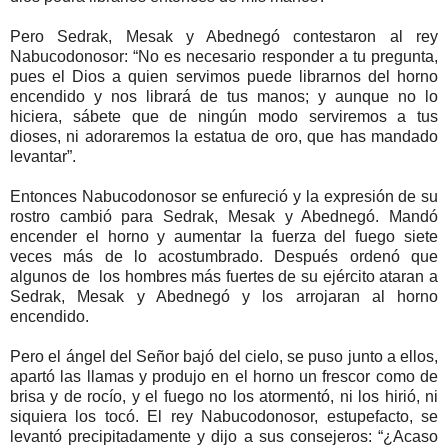
Pero Sedrak, Mesak y Abednegó contestaron al rey
Nabucodonosor: “No es necesario responder a tu pregunta,
pues el Dios a quien servimos puede librarnos del horno
encendido y nos librará de tus manos; y aunque no lo
hiciera, sábete que de ningún modo serviremos a tus
dioses, ni adoraremos la estatua de oro, que has mandado
levantar”.
Entonces Nabucodonosor se enfureció y la expresión de su
rostro cambió para Sedrak, Mesak y Abednegó. Mandó
encender el horno y aumentar la fuerza del fuego siete
veces más de lo acostumbrado. Después ordenó que
algunos de los hombres más fuertes de su ejército ataran a
Sedrak, Mesak y Abednegó y los arrojaran al horno
encendido.
Pero el ángel del Señor bajó del cielo, se puso junto a ellos,
apartó las llamas y produjo en el horno un frescor como de
brisa y de rocío, y el fuego no los atormentó, ni los hirió, ni
siquiera los tocó. El rey Nabucodonosor, estupefacto, se
levantó precipitadamente y dijo a sus consejeros: “¿Acaso