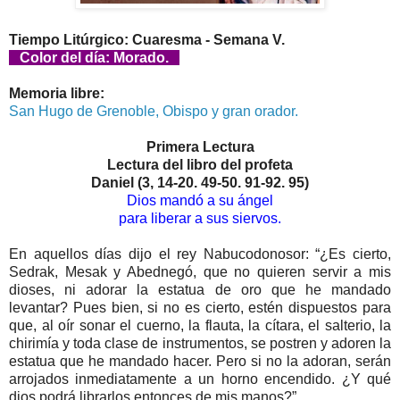
Tiempo Litúrgico: Cuaresma - Semana V.
Color del día: Morado.
Memoria libre:
San Hugo de Grenoble, Obispo y gran orador.
Primera Lectura
Lectura del libro del profeta
Daniel (3, 14-20. 49-50. 91-92. 95)
Dios mandó a su ángel
para liberar a sus siervos.
En aquellos días dijo el rey Nabucodonosor: “¿Es cierto,
Sedrak, Mesak y Abednegó, que no quieren servir a mis
dioses, ni adorar la estatua de oro que he mandado
levantar? Pues bien, si no es cierto, estén dispuestos para
que, al oír sonar el cuerno, la flauta, la cítara, el salterio, la
chirimía y toda clase de instrumentos, se postren y adoren la
estatua que he mandado hacer. Pero si no la adoran, serán
arrojados inmediatamente a un horno encendido. ¿Y qué
dios podrá librarlos entonces de mis manos?”