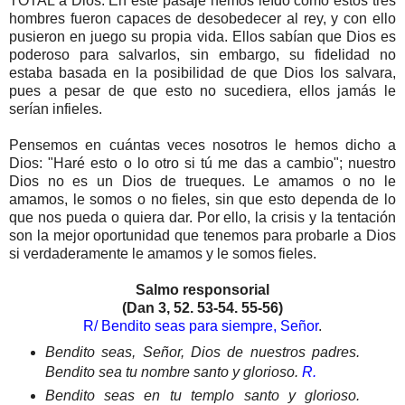
TOTAL a Dios. En este pasaje hemos leído cómo estos tres
hombres fueron capaces de desobedecer al rey, y con ello
pusieron en juego su propia vida. Ellos sabían que Dios es
poderoso para salvarlos, sin embargo, su fidelidad no
estaba basada en la posibilidad de que Dios los salvara,
pues a pesar de que esto no sucediera, ellos jamás le
serían infieles.
Pensemos en cuántas veces nosotros le hemos dicho a
Dios: "Haré esto o lo otro si tú me das a cambio"; nuestro
Dios no es un Dios de trueques. Le amamos o no le
amamos, le somos o no fieles, sin que esto dependa de lo
que nos pueda o quiera dar. Por ello, la crisis y la tentación
son la mejor oportunidad que tenemos para probarle a Dios
si verdaderamente le amamos y le somos fieles.
Salmo responsorial
(Dan 3, 52. 53-54. 55-56)
R/ Bendito seas para siempre, Señor
.
Bendito seas, Señor, Dios de nuestros padres.
Bendito sea tu nombre santo y glorioso.
R.
Bendito seas en tu templo santo y glorioso.