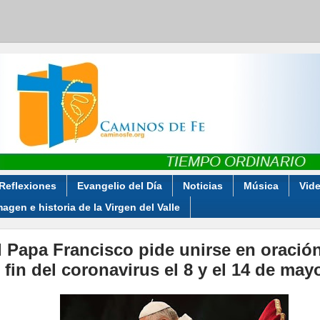
Reflexiones
Evangelio del Día
Noticias
Música
Vid
magen e historia de la Virgen del Valle
l Papa Francisco pide unirse en oració
l fin del coronavirus el 8 y el 14 de may