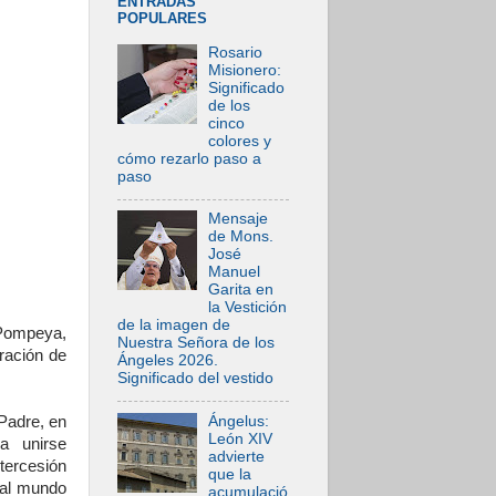
ENTRADAS
POPULARES
Rosario
Misionero:
Significado
de los
cinco
colores y
cómo rezarlo paso a
paso
Mensaje
de Mons.
José
Manuel
Garita en
la Vestición
de la imagen de
 Pompeya,
Nuestra Señora de los
oración de
Ángeles 2026.
Significado del vestido
Ángelus:
 Padre, en
León XIV
a unirse
advierte
ntercesión
que la
 al mundo
acumulació