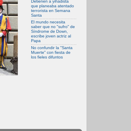
Detienen a yihadista
solo la revelación
que planeaba atentado
de Dios lo
terrorista en Semana
transfigura
Santa
El mundo necesita
saber que no "sufro" de
Síndrome de Down,
escribe joven actriz al
Papa
No confundir la "Santa
Muerte" con fiesta de
los fieles difuntos