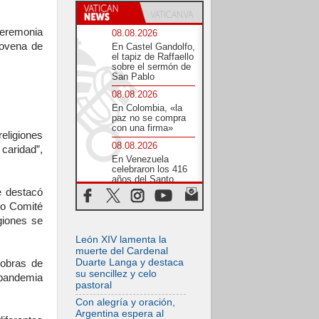
ceremonia
08.08.2026
Novena de
En Castel Gandolfo,
el tapiz de Raffaello
sobre el sermón de
San Pablo
08.08.2026
En Colombia, «la
paz no se compra
con una firma»
religiones
08.08.2026
caridad”,
En Venezuela
celebraron los 416
años del Santo
Cristo de La Grita
e destacó
to Comité
08.08.2026
giones se
El Papa: en Santa
Ágata
León XIV lamenta la
contemplamos la
victoria del amor
muerte del Cardenal
sobre la muerte
Duarte Langa y destaca
 obras de
su sencillez y celo
 pandemia
08.08.2026
pastoral
León XIV visitará el
Santuario de la
Con alegría y oración,
Madre del Buen
Argentina espera al