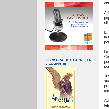
ent
Ad
po
ell
El
la 
po
La
Cr
LIBRO GRATUITO PARA LEER
por
Y COMPARTIR
por
Tra
si
pro
te
Aqu
tel