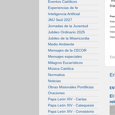
“R
Eventos Católicos
tra
Experiencias de fe
Inteligencia Artificial
Fue
JMJ Seúl 2027
http
Jornadas de la Juventud
cor
Jubileo Ordinario 2025
http
may
Jubileo de la Misericordia
Medio Ambiente
Mensajes de la CECOR
Mensajes especiales
Et
Milagros Eucarísticos
Música Católica
En
Normativa
Noticias
Obras Misionales Pontificias
EN
Oraciones
El
Papa León XIV - Cartas
re
Papa León XIV - Catequesis
Papa León XIV - Consistorio