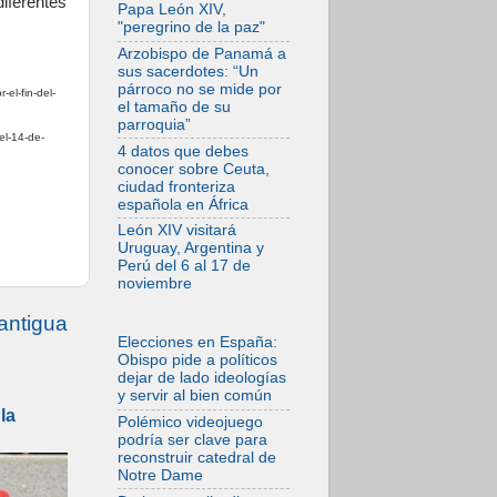
iferentes
Consejo de
Papa León XIV,
Genazzano
"peregrino de la paz"
07.08.2026
Arzobispo de Panamá a
Filipinas: el
sus sacerdotes: “Un
Vicariato Apostólico
párroco no se mide por
-el-fin-del-
de Calapán se
el tamaño de su
convierte en
parroquia”
diócesis
el-14-de-
4 datos que debes
07.08.2026
conocer sobre Ceuta,
Honduras: Los
ciudad fronteriza
desplazados
española en África
invisibles de una
crisis olvidada
León XIV visitará
Uruguay, Argentina y
07.08.2026
Perú del 6 al 17 de
Bokalic: "En
noviembre
Argentina el Papa
León señalará el
antigua
compromiso del
cristiano"
Elecciones en España:
Obispo pide a políticos
07.08.2026
dejar de lado ideologías
La matanza de
y servir al bien común
niños en Gaza no
la
cesa: 300 muertos
Polémico videojuego
en 300 días
podría ser clave para
reconstruir catedral de
07.08.2026
Notre Dame
Tagle: La guerra
desfigura el mundo,