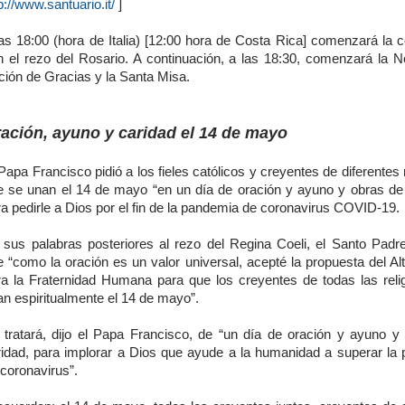
p://www.santuario.it/
]
las 18:00 (hora de Italia) [12:00 hora de Costa Rica] comenzará la 
n el rezo del Rosario. A continuación, a las 18:30, comenzará la 
ción de Gracias y la Santa Misa.
ación, ayuno y caridad el 14 de mayo
Papa Francisco pidió a los fieles católicos y creyentes de diferentes 
e se unan el 14 de mayo “en un día de oración y ayuno y obras de 
a pedirle a Dios por el fin de la pandemia de coronavirus COVID-19.
 sus palabras posteriores al rezo del Regina Coeli, el Santo Padr
e “como la oración es un valor universal, acepté la propuesta del Al
ra la Fraternidad Humana para que los creyentes de todas las reli
n espiritualmente el 14 de mayo”.
 tratará, dijo el Papa Francisco, de “un día de oración y ayuno y
ridad, para implorar a Dios que ayude a la humanidad a superar la
coronavirus”.