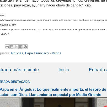
ecuerden: el 14 de mayo, todos los creyentes juntos, creyentes de d
diciones, para rezar, ayunar y hacer obras de caridad”, dijo.
ntes:
s://www.aciprensa.com/noticias/el-papa-invita-a-unirse-a-la-oracion-en-el-santuario-de-pompeya-por
onavirus-37350
s://www.aciprensa.com/noticias/el-papa-francisco-pide-unirse-en-oracion-por-el-fin-del-coronavirus-
o-96045
iquetas:
Noticias
,
Papa Francisco - Varios
trada más reciente
Inicio
Entrada 
TRADA DESTACADA
 Papa en el Ángelus: Lo que realmente importa, el tesoro de 
lación con Dios. Llamamiento especial por Medio Oriente