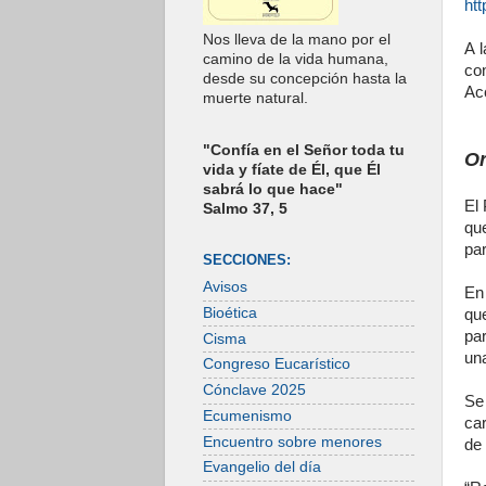
htt
Nos lleva de la mano por el
A 
camino de la vida humana,
co
desde su concepción hasta la
Ac
muerte natural.
"Confía en el Señor toda tu
Or
vida y fíate de Él, que Él
sabrá lo que hace"
El 
Salmo 37, 5
qu
par
SECCIONES:
Avisos
En
Bioética
qu
pa
Cisma
una
Congreso Eucarístico
Cónclave 2025
Se
Ecumenismo
ca
Encuentro sobre menores
de 
Evangelio del día