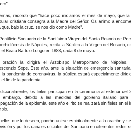
ero”.
emás, recordó que “hace poco iniciamos el mes de mayo, que la
pular cristiana consagra a la Madre del Señor. Os animo a encom
a que, bajo la cruz, se nos dio como Madre”.
 Pontificio Santuario de la Santísima Virgen del Santo Rosario de Po
Archidiócesis de Nápoles, recita la Súplica a la Virgen del Rosario,
r el Beato Bartolo Longo en 1883, cada 8 de mayo.
 oración la dirigirá el Arzobispo Metropolitano de Nápoles, 
escenzio Sepe. Este año, ante la situación de emergencia sanitari
 la pandemia de coronavirus, la súplica estará especialmente dirigi
 el fin de la pandemia.
dicionalmente, los fieles participan en la ceremonia al exterior del 
n embargo, debido a las medidas del gobierno italiano para e
pagación de la epidemia, este año el rito se realizará sin fieles en el in
mplo.
ellos que lo deseen, podrán unirse espiritualmente a la oración y se
evisión y por los canales oficiales del Santuario en diferentes redes s