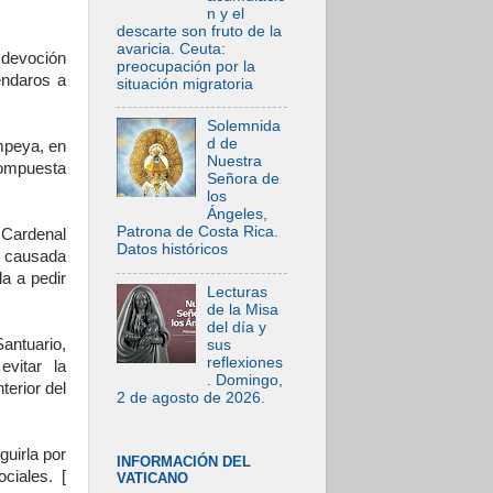
n y el
descarte son fruto de la
avaricia. Ceuta:
 devoción
preocupación por la
endaros a
situación migratoria
Solemnida
d de
mpeya, en
Nuestra
 compuesta
Señora de
los
Ángeles,
Patrona de Costa Rica.
Cardenal
Datos históricos
a causada
da a pedir
Lecturas
de la Misa
del día y
Santuario,
sus
reflexiones
vitar la
. Domingo,
terior del
2 de agosto de 2026.
guirla por
INFORMACIÓN DEL
ociales. [
VATICANO