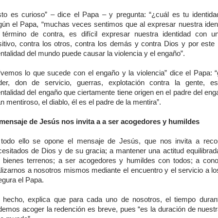
sto es curioso” – dice el Papa – y pregunta: “¿cuál es tu identida
gún el Papa, “muchas veces sentimos que al expresar nuestra iden
 término de contra, es difícil expresar nuestra identidad con u
sitivo, contra los otros, contra los demás y contra Dios y por este 
talidad del mundo puede causar la violencia y el engaño”.
“vemos lo que sucede con el engaño y la violencia” dice el Papa: 
der, don de servicio, guerras, explotación contra la gente, e
talidad del engaño que ciertamente tiene origen en el padre del eng
n mentiroso, el diablo, él es el padre de la mentira”.
 mensaje de Jesús nos invita a a ser acogedores y humildes
 todo ello se opone el mensaje de Jesús, que nos invita a rec
cesitados de Dios y de su gracia; a mantener una actitud equilibrada
s bienes terrenos; a ser acogedores y humildes con todos; a con
alizarnos a nosotros mismos mediante el encuentro y el servicio a l
egura el Papa.
 hecho, explica que para cada uno de nosotros, el tiempo duran
demos acoger la redención es breve, pues “es la duración de nuestr