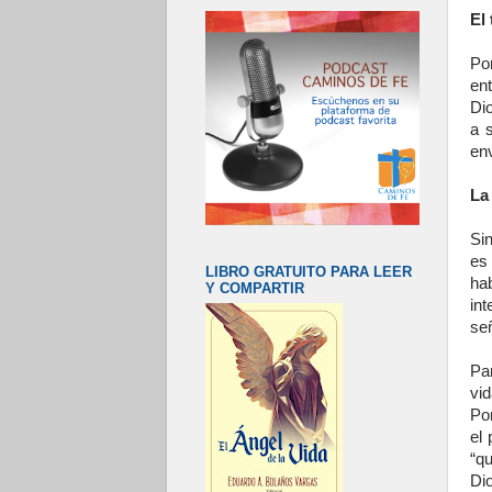
El
Po
ent
Dio
a 
en
La
Si
es
LIBRO GRATUITO PARA LEER
ha
Y COMPARTIR
in
señ
Pa
vi
Pon
el
“q
Dio