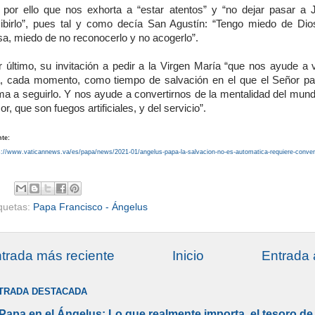
 por ello que nos exhorta a “estar atentos” y “no dejar pasar a 
cibirlo”, pues tal y como decía San Agustín: “Tengo miedo de Di
sa, miedo de no reconocerlo y no acogerlo”.
r último, su invitación a pedir a la Virgen María “que nos ayude a v
a, cada momento, como tiempo de salvación en el que el Señor p
ma a seguirlo. Y nos ayude a convertirnos de la mentalidad del mund
r, que son fuegos artificiales, y del servicio”.
te:
s://www.vaticannews.va/es/papa/news/2021-01/angelus-papa-la-salvacion-no-es-automatica-requiere-conver
iquetas:
Papa Francisco - Ángelus
trada más reciente
Inicio
Entrada 
TRADA DESTACADA
 Papa en el Ángelus: Lo que realmente importa, el tesoro de 