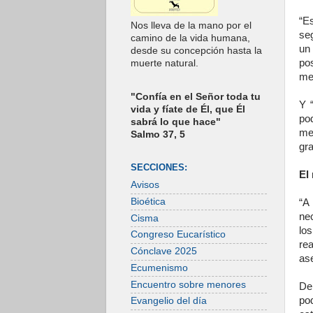
“E
Nos lleva de la mano por el
se
camino de la vida humana,
un
desde su concepción hasta la
po
muerte natural.
men
"Confía en el Señor toda tu
Y 
vida y fíate de Él, que Él
po
sabrá lo que hace"
men
Salmo 37, 5
gra
SECCIONES:
El
Avisos
Bioética
“A
ne
Cisma
lo
Congreso Eucarístico
re
Cónclave 2025
as
Ecumenismo
Encuentro sobre menores
De
po
Evangelio del día