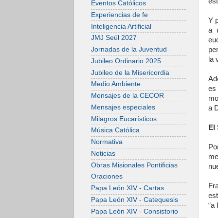
es
Eventos Católicos
Experiencias de fe
Y 
Inteligencia Artificial
a 
JMJ Seúl 2027
eu
pe
Jornadas de la Juventud
la 
Jubileo Ordinario 2025
Jubileo de la Misericordia
Ade
Medio Ambiente
es
Mensajes de la CECOR
mo
Mensajes especiales
a D
Milagros Eucarísticos
El
Música Católica
Normativa
Por
Noticias
me
Obras Misionales Pontificias
nue
Oraciones
Fr
Papa León XIV - Cartas
es
Papa León XIV - Catequesis
“a 
Papa León XIV - Consistorio