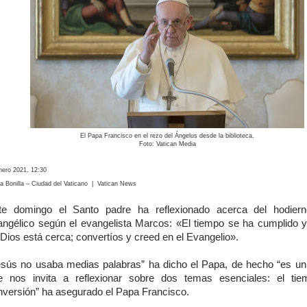
El Papa Francisco en el rezo del Ángelus desde la biblioteca.
Foto: Vatican Media
nero 2021, 12:30
ia Bonilla – Ciudad del Vaticano | Vatican News
te domingo el Santo padre ha reflexionado acerca del hodiern
angélico según el evangelista Marcos: «El tiempo se ha cumplido y
Dios está cerca; convertíos y creed en el Evangelio».
esús no usaba medias palabras” ha dicho el Papa, de hecho “es u
e nos invita a reflexionar sobre dos temas esenciales: el ti
nversión” ha asegurado el Papa Francisco.