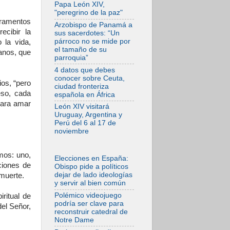
desfigura el mundo,
Papa León XIV,
solo la revelación
"peregrino de la paz"
de Dios lo
cramentos
transfigura
Arzobispo de Panamá a
cibir la
sus sacerdotes: “Un
07.08.2026
párroco no se mide por
 la vida,
Presentada la
el tamaño de su
anos, que
Trienal de Arte de
parroquia”
las Universidades
Católicas:
4 datos que debes
«Exercises in
conocer sobre Ceuta,
Empathy»
ios, “pero
ciudad fronteriza
eso, cada
española en África
07.08.2026
para amar
Fortunatus
León XIV visitará
Nwachukwu: la
Uruguay, Argentina y
comunicación como
Perú del 6 al 17 de
misión al servicio
noviembre
del Evangelio
07.08.2026
tmos: uno,
SIGNIS 2026, dar
Elecciones en España:
voz a las religiosas
ciones de
Obispo pide a políticos
en el espacio
dejar de lado ideologías
 muerte.
público
y servir al bien común
07.08.2026
Polémico videojuego
ritual de
Lanzan un proyecto
podría ser clave para
el Señor,
de empoderamiento
reconstruir catedral de
digital para mujeres
Notre Dame
líderes en África