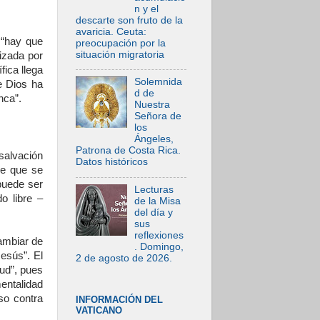
n y el
descarte son fruto de la
avaricia. Ceuta:
 “hay que
preocupación por la
situación migratoria
lizada por
fica llega
Solemnida
e Dios ha
d de
nca”.
Nuestra
Señora de
los
Ángeles,
Patrona de Costa Rica.
salvación
Datos históricos
re que se
puede ser
Lecturas
o libre –
de la Misa
del día y
sus
reflexiones
ambiar de
. Domingo,
esús”. El
2 de agosto de 2026.
tud”, pues
entalidad
so contra
INFORMACIÓN DEL
VATICANO