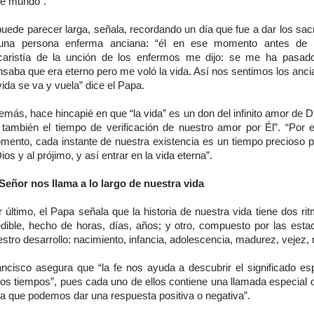
te mundo”.
puede parecer larga, señala, recordando un día que fue a dar los sa
una persona enferma anciana: “él en ese momento antes de re
caristía de la unción de los enfermos me dijo: se me ha pasado
nsaba que era eterno pero me voló la vida. Así nos sentimos los anci
vida se va y vuela” dice el Papa.
más, hace hincapié en que “la vida” es un don del infinito amor de D
 también el tiempo de verificación de nuestro amor por Él”. “Por 
mento, cada instante de nuestra existencia es un tiempo precioso 
ios y al prójimo, y así entrar en la vida eterna”.
 Señor nos llama a lo largo de nuestra vida
 último, el Papa señala que la historia de nuestra vida tiene dos ri
dible, hecho de horas, días, años; y otro, compuesto por las esta
stro desarrollo: nacimiento, infancia, adolescencia, madurez, vejez,
ancisco asegura que “la fe nos ayuda a descubrir el significado espi
tos tiempos”, pues cada uno de ellos contiene una llamada especial d
la que podemos dar una respuesta positiva o negativa”.