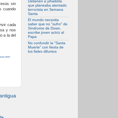
Detienen a yihadista
07.08.2026
Jesús sin
que planeaba atentado
Programa oficial del
os cuando
terrorista en Semana
Viaje Apostólico del
Santa
Papa León XIV a
Francia
El mundo necesita
saber que no "sufro" de
ivir cada
Síndrome de Down,
asa y nos
escribe joven actriz al
o a la del
Papa
No confundir la "Santa
Muerte" con fiesta de
los fieles difuntos
sion.html
antigua
la