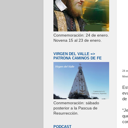
Conmemoración: 24 de enero.
Novena 15 al 23 de enero.
VIRGEN DEL VALLE =>
PATRONA CAMINOS DE FE
24 e
Mire
Es
ev
de 
Conmemoración: sábado
posterior a la Pascua de
“J
Resurrección.
qu
co
PODCAST