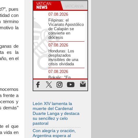
d?”, pues
07.08.2026
tidad con
Filipinas: el
n término
Vicariato Apostólico
motivo la
de Calapán se
convierte en
diócesis
07.08.2026
“ganas de
Honduras: Los
sta es la
desplazados
año, en el
invisibles de una
crisis olvidada
07.08.2026
Bokalic: "En
Argentina el Papa
León señalará el
onocernos
compromiso del
cristiano"
 frente a
ocernos y
07.08.2026
León XIV lamenta la
os demás”
La matanza de
muerte del Cardenal
niños en Gaza no
Duarte Langa y destaca
cesa: 300 muertos
su sencillez y celo
en 300 días
pastoral
te el que
07.08.2026
Con alegría y oración,
a vida en
Tagle: La guerra
Argentina espera al