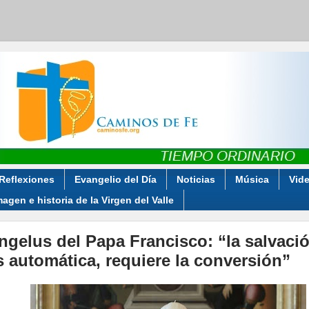
Reflexiones
Evangelio del Día
Noticias
Música
Vid
magen e historia de la Virgen del Valle
ngelus del Papa Francisco: “la salvaci
s automática, requiere la conversión”