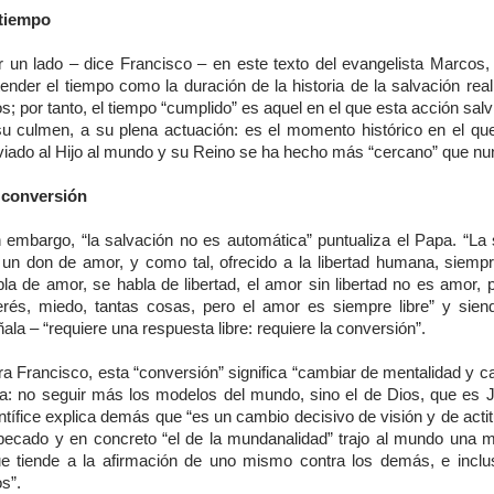
 tiempo
r un lado – dice Francisco – en este texto del evangelista Marcos,
ender el tiempo como la duración de la historia de la salvación rea
s; por tanto, el tiempo “cumplido” es aquel en el que esta acción salví
su culmen, a su plena actuación: es el momento histórico en el qu
viado al Hijo al mundo y su Reino se ha hecho más “cercano” que nu
 conversión
n embargo, “la salvación no es automática” puntualiza el Papa. “La 
 un don de amor, y como tal, ofrecido a la libertad humana, siemp
bla de amor, se habla de libertad, el amor sin libertad no es amor, 
terés, miedo, tantas cosas, pero el amor es siempre libre” y siend
ala – “requiere una respuesta libre: requiere la conversión”.
ra Francisco, esta “conversión” significa “cambiar de mentalidad y c
da: no seguir más los modelos del mundo, sino el de Dios, que es J
tífice explica demás que “es un cambio decisivo de visión y de acti
 pecado y en concreto “el de la mundanalidad” trajo al mundo una m
ue tiende a la afirmación de uno mismo contra los demás, e inclu
s”.