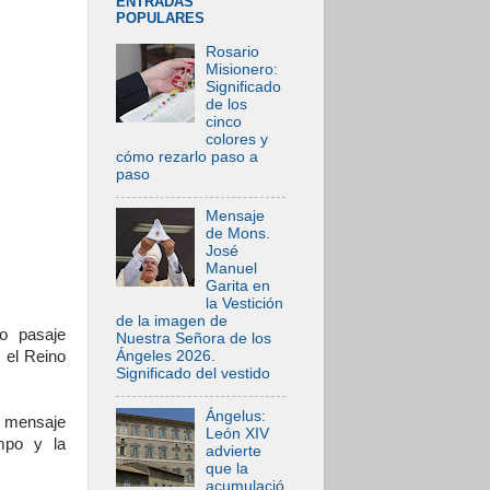
ENTRADAS
POPULARES
Rosario
Misionero:
Significado
de los
cinco
colores y
cómo rezarlo paso a
paso
Mensaje
de Mons.
José
Manuel
Garita en
la Vestición
de la imagen de
o pasaje
Nuestra Señora de los
 el Reino
Ángeles 2026.
Significado del vestido
Ángelus:
n mensaje
León XIV
empo y la
advierte
que la
acumulació