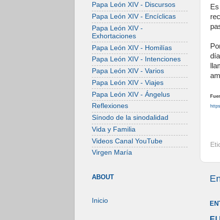
Papa León XIV - Discursos
Es
re
Papa León XIV - Encíclicas
pa
Papa León XIV -
Exhortaciones
Po
Papa León XIV - Homilías
dí
Papa León XIV - Intenciones
lla
Papa León XIV - Varios
amo
Papa León XIV - Viajes
Papa León XIV - Ángelus
Fuen
Reflexiones
http
Sínodo de la sinodalidad
Vida y Familia
Videos Canal YouTube
Et
Virgen María
En
ABOUT
Inicio
EN
El