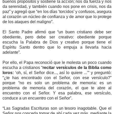
buenos propósitos y sostiene la acción; nos da fuerza y nos
da serenidad, y también cuando nos pone en crisis, nos da
paz” y agregó que “en los días ‘torcidos’ y confusos, asegura
al corazón un núcleo de confianza y de amor que lo protege
de los ataques del maligno”.
El Santo Padre afirmó que “un buen cristiano debe ser
obediente, pero debe ser creativo: obediente porque
escucha la Palabra de Dios y creativo porque tiene el
Espíritu Santo dentro que lo empuja a llevarla hacia
adelante”.
Por ello, el Papa reconoció que le molesta un poco cuando
escucha a cristianos “
recitar versículos de la Biblia como
loros:
‘oh, sí, el Señor dice..., así lo quiere ...’” y preguntó:
“¿te has encontrado con el Señor, con ese versículo?”
porque “no es solo un problema de memoria: es un
problema de memoria del corazón, el que te abre al
encuentro con el Señor. Y esa palabra, ese versículo,
conduce a un encuentro con el Señor”.
“Las Sagradas Escrituras son un tesoro inagotable. Que el
Señor nos conceda tomar de ahí cada vez más, mediante la