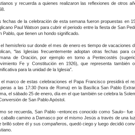
istianos y recuerda a quienes realizaron las reflexiones de otros a
68.
s fechas de la celebración de esta semana fueron propuestas en 19
licano Paul Watson para cubrir el periodo entre la fiesta de San Ped
 Pablo, que tienen un hondo significado.
 el hemisferio sur donde el mes de enero es tiempo de vacaciones d
plican, “las Iglesias frecuentemente adoptan otras fechas para ce
mana de Oración, por ejemplo en torno a Pentecostés (sugerid
vimiento Fe y Constitución en 1926), que representa también o
nificativa para la unidad de la Iglesia”.
 el marco de estas celebraciones el Papa Francisco presidirá el re
speras a las 17:30 (hora de Roma) en la Basílica San Pablo Extr
ma, el sábado 25 de enero, día en el que también se celebra la Sole
 Conversión de San Pablo Apóstol.
mo se recuerda, San Pablo –entonces conocido como Saulo– fue 
l caballo camino a Damasco por el mismo Jesús a través de una luz 
 brilló sobre él y sus compañeros, quedó ciego y luego decidió conv
stiano.