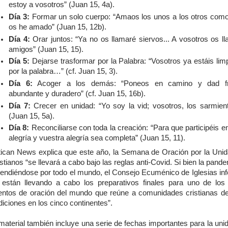
estoy a vosotros” (Juan 15, 4a).
Día 3:
Formar un solo cuerpo: “Amaos los unos a los otros com
os he amado” (Juan 15, 12b).
Día 4:
Orar juntos: “Ya no os llamaré siervos... A vosotros os l
amigos” (Juan 15, 15).
Día 5:
Dejarse trasformar por la Palabra: “Vosotros ya estáis lim
por la palabra…” (cf. Juan 15, 3).
Día 6:
Acoger a los demás: “Poneos en camino y dad fr
abundante y duradero” (cf. Juan 15, 16b).
Día 7:
Crecer en unidad: “Yo soy la vid; vosotros, los sarmien
(Juan 15, 5a).
Día 8:
Reconciliarse con toda la creación: “Para que participéis e
alegría y vuestra alegría sea completa” (Juan 15, 11).
tican News explica que este año, la Semana de Oración por la Unid
stianos “se llevará a cabo bajo las reglas anti-Covid. Si bien la pand
tendiéndose por todo el mundo, el Consejo Ecuménico de Iglesias in
 están llevando a cabo los preparativos finales para uno de lo
entos de oración del mundo que reúne a comunidades cristianas 
diciones en los cinco continentes”.
material también incluye una serie de fechas importantes para la uni