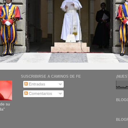
SUSCRIBIRSE A CAMINOS DE FE
¡NUES
Entradas
Comentarios
BLOG
sde su
da"
BLOG