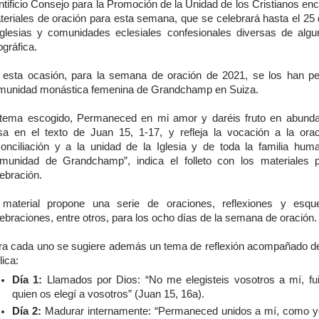
tificio Consejo para la Promoción de la Unidad de los Cristianos en
teriales de oración para esta semana, que se celebrará hasta el 25 
Iglesias y comunidades eclesiales confesionales diversas de algu
gráfica.
 esta ocasión, para la semana de oración de 2021, se los han pe
munidad monástica femenina de Grandchamp en Suiza.
 tema escogido, Permaneced en mi amor y daréis fruto en abunda
sa en el texto de Juan 15, 1-17, y refleja la vocación a la orac
conciliación y a la unidad de la Iglesia y de toda la familia hum
munidad de Grandchamp”, indica el folleto con los materiales 
ebración.
 material propone una serie de oraciones, reflexiones y esq
ebraciones, entre otros, para los ocho días de la semana de oración.
ra cada uno se sugiere además un tema de reflexión acompañado de
lica:
Día 1:
Llamados por Dios: “No me elegisteis vosotros a mí, fu
quien os elegí a vosotros” (Juan 15, 16a).
Día 2:
Madurar internamente: “Permaneced unidos a mí, como y