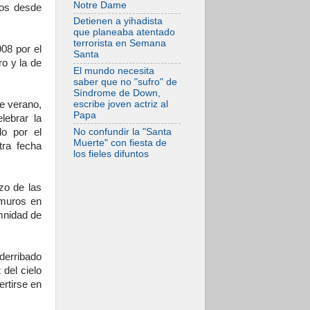
Notre Dame
ños desde
En Venezuela
celebraron los 416
Detienen a yihadista
años del Santo
que planeaba atentado
Cristo de La Grita
terrorista en Semana
08 por el
Santa
08.08.2026
ro y la de
El Papa: en Santa
El mundo necesita
Ágata
saber que no "sufro" de
contemplamos la
Síndrome de Down,
victoria del amor
e verano,
escribe joven actriz al
sobre la muerte
Papa
lebrar la
08.08.2026
o por el
No confundir la "Santa
León XIV visitará el
Muerte" con fiesta de
tra fecha
Santuario de la
los fieles difuntos
Madre del Buen
Consejo de
Genazzano
zo de las
07.08.2026
amuros en
Filipinas: el
mnidad de
Vicariato Apostólico
de Calapán se
convierte en
diócesis
derribado
07.08.2026
del cielo
Honduras: Los
ertirse en
desplazados
invisibles de una
crisis olvidada