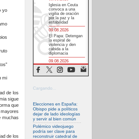
Iglesia en Ceuta
convoca a una
o yo
vigilia de oración
por la paz y la
estabilidad
lamo
09.08.2026
El Papa: Detengan
pios
la espiral de
violencia y den
cabida a la
uto
diplomacia
09.08.2026
tos”
León XIV: Confiar
en Dios, no
desesperarnos en la
n mi
oscuridad
08.08.2026
Cargando...
ad de los
En Castel Gandolfo,
el tapiz de Raffaello
emia sigue
sobre el sermón de
Elecciones en España:
forma que
San Pablo
Obispo pide a políticos
s mayores
dejar de lado ideologías
08.08.2026
de muchas
y servir al bien común
En Colombia, «la
paz no se compra
Polémico videojuego
con una firma»
podría ser clave para
dad de los
reconstruir catedral de
08.08.2026