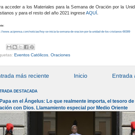
ra acceder a los Materiales para la Semana de Oración por la Unid
stianos y para el resto del año 2021 ingrese
AQUÍ
.
te:
s://www.aciprensa.com/noticias/hoy-se-inicia-la-semana-de-oracion-por-la-unidad-de-los-cristianos-68389
iquetas:
Eventos Católicos
,
Oraciones
trada más reciente
Inicio
Entrada 
TRADA DESTACADA
 Papa en el Ángelus: Lo que realmente importa, el tesoro de 
lación con Dios. Llamamiento especial por Medio Oriente