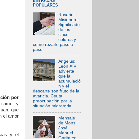
ENTRADAS
POPULARES
Rosario
Misionero:
Significado
de los
cinco
colores y
cómo rezarlo paso a
paso
Ángelus:
León XIV
advierte
que la
acumulació
n y el
descarte son fruto de la
avaricia. Ceuta:
ción por
preocupación por la
i amor y
situación migratoria
Juan, que
en el amor
Mensaje
de Mons.
José
Manuel
ias y el
Garita en