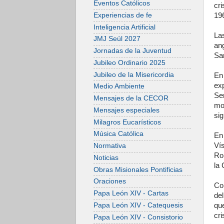
Eventos Católicos
cr
19
Experiencias de fe
Inteligencia Artificial
La
JMJ Seúl 2027
ang
Jornadas de la Juventud
San
Jubileo Ordinario 2025
Jubileo de la Misericordia
En
ex
Medio Ambiente
Se
Mensajes de la CECOR
mo
Mensajes especiales
sig
Milagros Eucarísticos
Música Católica
En
Ví
Normativa
Ro
Noticias
la
Obras Misionales Pontificias
Oraciones
Co
Papa León XIV - Cartas
de
que
Papa León XIV - Catequesis
cri
Papa León XIV - Consistorio