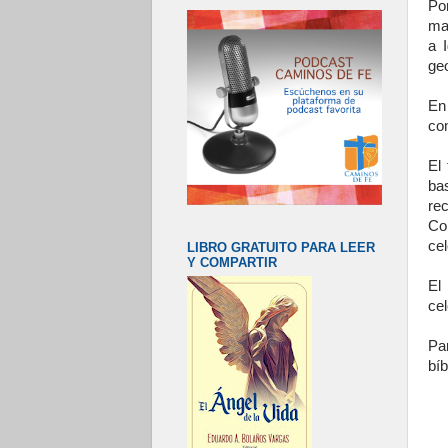
Pon
ma
a 
geo
En
co
El
ba
re
Co
cel
LIBRO GRATUITO PARA LEER
Y COMPARTIR
El
cel
Pa
bíb