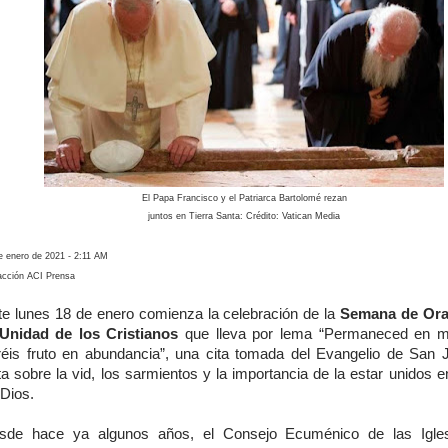
El Papa Francisco y el Patriarca Bartolomé rezan
juntos en Tierra Santa: Crédito: Vatican Media
e enero de 2021 - 2:11 AM
cción ACI Prensa
te lunes 18 de enero comienza la celebración de la
Semana de Ora
 Unidad de los Cristianos
que lleva por lema “Permaneced en m
réis fruto en abundancia”, una cita tomada del Evangelio de San 
ta sobre la vid, los sarmientos y la importancia de la estar unidos 
 Dios.
sde hace ya algunos años, el Consejo Ecuménico de las Igles