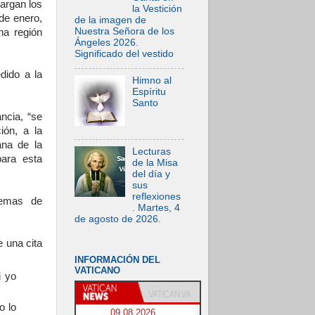
cargan los
la Vestición
de enero,
de la imagen de
Nuestra Señora de los
na región
Ángeles 2026.
Significado del vestido
dido a la
Himno al
Espíritu
Santo
ncia, “se
ión, a la
ana de la
Lecturas
para esta
de la Misa
del día y
sus
reflexiones
uemas de
. Martes, 4
de agosto de 2026.
 una cita
INFORMACIÓN DEL
VATICANO
i yo
o lo
09.08.2026