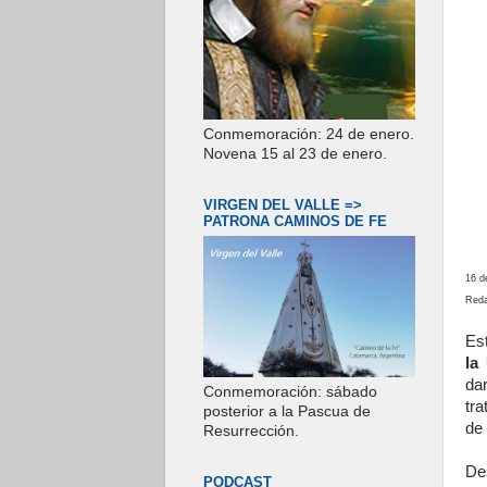
Conmemoración: 24 de enero.
Novena 15 al 23 de enero.
VIRGEN DEL VALLE =>
PATRONA CAMINOS DE FE
16 d
Reda
Es
la
da
Conmemoración: sábado
tra
posterior a la Pascua de
de
Resurrección.
De
PODCAST