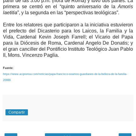
partir de las 3:00 p.m. (hora de Roma) y tuvo dos partes. La
primera se centró en el “quinto aniversario de la
Amoris
laetitia
”, y la segunda en las “perspectivas teológicas”.
Entre los relatores que participaron a la iniciativa estuvieron
el prefecto del Dicasterio para los Laicos, la Familia y la
Vida, Cardenal Kevin Joseph Farrell; el Vicario del Papa
para la Diócesis de Roma, Cardenal Angelo De Donatis; y
el gran canciller del Pontificio Instituto Teológico Juan Pablo
II, Mons. Vincenzo Paglia.
Fuente:
https://www.aciprensa.com/noticias/papa-francisco-seamos-guardianes-de-la-belleza-de-la-familia-
20999
Compartir