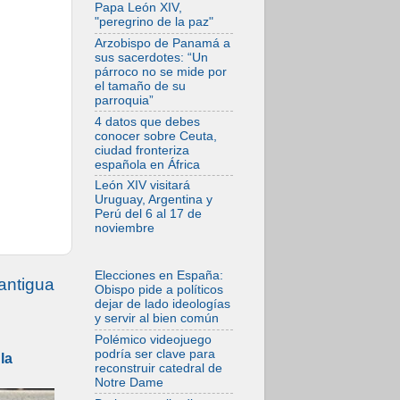
tensiones y ataques
Papa León XIV,
en el sur del país
"peregrino de la paz"
06.08.2026
Arzobispo de Panamá a
Hiroshima y
sus sacerdotes: “Un
Nagasaki, 81 años
párroco no se mide por
después.
el tamaño de su
Comienzan "Diez
parroquia”
Días Oración por la
Paz"
4 datos que debes
conocer sobre Ceuta,
06.08.2026
ciudad fronteriza
Pizzaballa en Asís:
española en África
los cristianos
quieren paz
León XIV visitará
Uruguay, Argentina y
06.08.2026
Perú del 6 al 17 de
Sturla: La visita de
noviembre
León XIV será una
buena noticia para
todo el Uruguay
Elecciones en España:
06.08.2026
antigua
Obispo pide a políticos
León XIV: La
dejar de lado ideologías
revolución del
y servir al bien común
Evangelio derriba
los muros que
Polémico videojuego
separan
podría ser clave para
la
reconstruir catedral de
06.08.2026
Notre Dame
La Iglesia en Ceuta:
caridad y esperanza