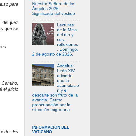
Nuestra Señora de los
lauso para
Ángeles 2026.
Significado del vestido
 del juez
Lecturas
as que se
de la Misa
del día y
sus
reflexiones
nes.
. Domingo,
2 de agosto de 2026.
Ángelus:
León XIV
advierte
que la
s Camino,
acumulació
 el juicio
n y el
descarte son fruto de la
avaricia. Ceuta:
preocupación por la
situación migratoria
INFORMACIÓN DEL
uerte. Es
VATICANO