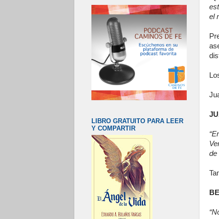
est
el 
Pr
as
dis
Lo
Jua
JU
LIBRO GRATUITO PARA LEER
Y COMPARTIR
“E
Ver
de 
Ta
BE
“N