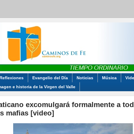
Reflexiones
Evangelio del Día
Noticias
Música
Vid
magen e historia de la Virgen del Valle
aticano excomulgará formalmente a to
as mafias [video]