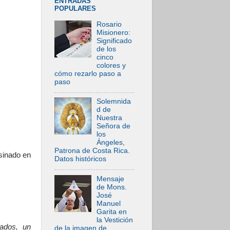
ENTRADAS
POPULARES
Rosario
Misionero:
Significado
de los
cinco
colores y
cómo rezarlo paso a
paso
Solemnida
d de
Nuestra
Señora de
los
Ángeles,
Patrona de Costa Rica.
sinado en
Datos históricos
Mensaje
de Mons.
José
Manuel
Garita en
la Vestición
ados, un
de la imagen de