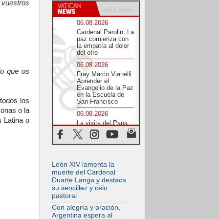
vuestros
06.08.2026
Cardenal Parolin: La
paz comienza con
la empatía al dolor
del otro
06.08.2026
lo que os
Fray Marco Vianelli:
Aprender el
Evangelio de la Paz
en la Escuela de
todos los
San Francisco
sonas o la
06.08.2026
 Latina o
La visita del Papa
León XIV a Asís en
un minuto
06.08.2026
El agradecimiento
León XIV lamenta la
de los jóvenes al
Papa: «Hoy nos
muerte del Cardenal
sentimos Iglesia»
Duarte Langa y destaca
su sencillez y celo
06.08.2026
pastoral
Líbano: Reanudan
los coloquios en
Con alegría y oración,
Roma en medio de
Argentina espera al