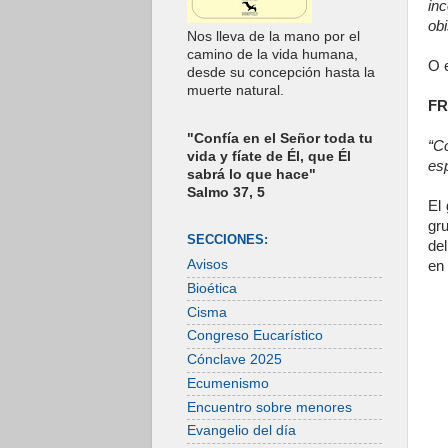
in
obi
Nos lleva de la mano por el
camino de la vida humana,
O e
desde su concepción hasta la
muerte natural.
FR
"Confía en el Señor toda tu
“C
vida y fíate de Él, que Él
esp
sabrá lo que hace"
Salmo 37, 5
El
gru
SECCIONES:
de
Avisos
en 
Bioética
Cisma
Congreso Eucarístico
Cónclave 2025
Ecumenismo
Encuentro sobre menores
Evangelio del día