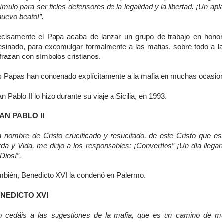
ímulo para ser fieles defensores de la legalidad y la libertad. ¡Un ap
nuevo beato!”.
ecisamente el Papa acaba de lanzar un grupo de trabajo en honor
esinado, para excomulgar formalmente a las mafias, sobre todo a l
frazan con símbolos cristianos.
s Papas han condenado explícitamente a la mafia en muchas ocasio
n Pablo II lo hizo durante su viaje a Sicilia, en 1993.
AN PABLO II
n nombre de Cristo crucificado y resucitado, de este Cristo que e
da y Vida, me dirijo a los responsables: ¡Convertíos” ¡Un día llegará
Dios!”.
mbién, Benedicto XVI la condenó en Palermo.
NEDICTO XVI
o cedáis a las sugestiones de la mafia, que es un camino de m