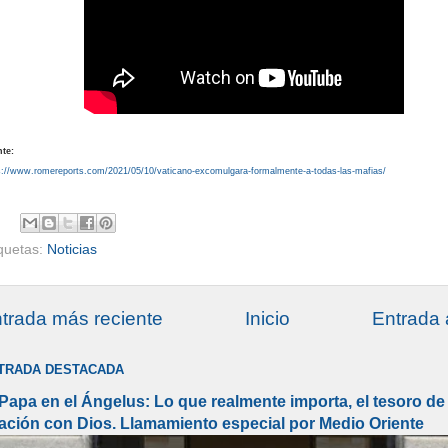
te:
s://www.romereports.com/2021/05/10/vaticano-excomulgara-formalmente-a-todas-las-mafias/
iquetas:
Noticias
trada más reciente
Inicio
Entrada 
TRADA DESTACADA
 Papa en el Ángelus: Lo que realmente importa, el tesoro de 
lación con Dios. Llamamiento especial por Medio Oriente