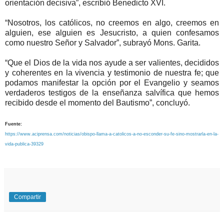
orientación decisiva”, escribió Benedicto XVI.
“Nosotros, los católicos, no creemos en algo, creemos en
alguien, ese alguien es Jesucristo, a quien confesamos
como nuestro Señor y Salvador”, subrayó Mons. Garita.
“Que el Dios de la vida nos ayude a ser valientes, decididos
y coherentes en la vivencia y testimonio de nuestra fe; que
podamos manifestar la opción por el Evangelio y seamos
verdaderos testigos de la enseñanza salvífica que hemos
recibido desde el momento del Bautismo”, concluyó.
Fuente:
https://www.aciprensa.com/noticias/obispo-llama-a-catolicos-a-no-esconder-su-fe-sino-mostrarla-en-la-
vida-publica-39329
Compartir