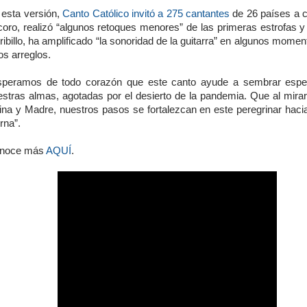
 esta versión,
Canto Católico invitó a 275 cantantes
de 26 países a 
coro, realizó “algunos retoques menores” de las primeras estrofas y
ribillo, ha amplificado “la sonoridad de la guitarra” en algunos momen
os arreglos.
speramos de todo corazón que este canto ayude a sembrar espe
estras almas, agotadas por el desierto de la pandemia. Que al mirar
ina y Madre, nuestros pasos se fortalezcan en este peregrinar hacia 
rna”.
noce más
AQUÍ
.