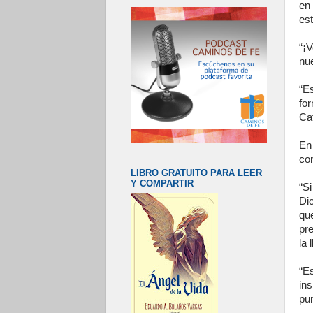
en
est
“¡
nue
“E
for
Ca
En
co
LIBRO GRATUITO PARA LEER
Y COMPARTIR
“Si
Di
qu
pr
la 
“E
in
pun