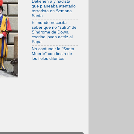
Detienen a yihadista
espera de León
que planeaba atentado
terrorista en Semana
05.08.2026
Santa
Venezuela, Padre
Pagniello: "En
El mundo necesita
medio del dolor, una
saber que no "sufro" de
Iglesia que no se
Síndrome de Down,
rinde"
escribe joven actriz al
Papa
No confundir la "Santa
Muerte" con fiesta de
los fieles difuntos