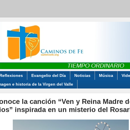
Reflexiones
Evangelio del Día
Noticias
Música
Vid
magen e historia de la Virgen del Valle
onoce la canción “Ven y Reina Madre d
ios” inspirada en un misterio del Rosar