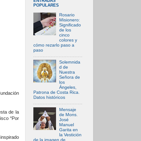
ENTRADAS
POPULARES
Rosario
Misionero:
Significado
de los
cinco
colores y
cómo rezarlo paso a
paso
Solemnida
d de
Nuestra
Señora de
los
Ángeles,
Patrona de Costa Rica.
Fundación
Datos históricos
Mensaje
sta de la
de Mons.
isco “Por
José
Manuel
Garita en
la Vestición
inspirado
de la imagen de