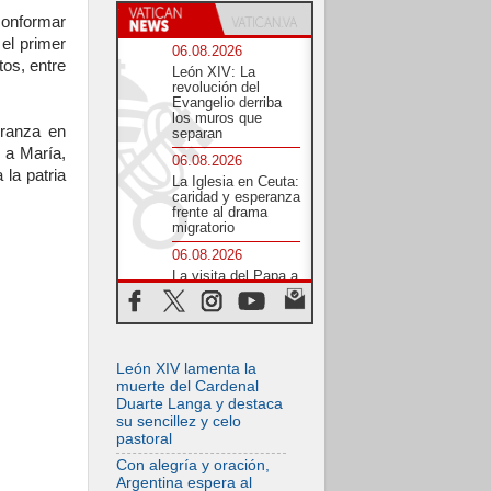
conformar
 el primer
06.08.2026
tos, entre
León XIV: La
revolución del
Evangelio derriba
los muros que
ranza en
separan
 a María,
06.08.2026
la patria
La Iglesia en Ceuta:
caridad y esperanza
frente al drama
migratorio
06.08.2026
La visita del Papa a
Perú será un tiempo
de gracia
reconciliación y
esperanza
06.08.2026
León XIV lamenta la
Cardenal Rossi: "La
muerte del Cardenal
llegada del Papa
Duarte Langa y destaca
León a Argentina es
su sencillez y celo
un homenaje a
pastoral
Francisco"
Con alegría y oración,
06.08.2026
Argentina espera al