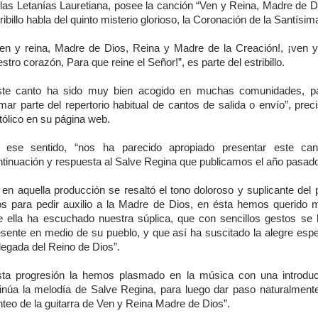
 las Letanías Lauretiana, posee la canción “Ven y Reina, Madre de D
ribillo habla del quinto misterio glorioso, la Coronación de la Santísim
Ven y reina, Madre de Dios, Reina y Madre de la Creación!, ¡ven y
stro corazón, Para que reine el Señor!”, es parte del estribillo.
ste canto ha sido muy bien acogido en muchas comunidades, p
mar parte del repertorio habitual de cantos de salida o envío”, pre
tólico en su página web.
 ese sentido, “nos ha parecido apropiado presentar este ca
ntinuación y respuesta al Salve Regina que publicamos el año pasado
 en aquella producción se resaltó el tono doloroso y suplicante del
os para pedir auxilio a la Madre de Dios, en ésta hemos querido m
e ella ha escuchado nuestra súplica, que con sencillos gestos se
esente en medio de su pueblo, y que así ha suscitado la alegre esp
llegada del Reino de Dios”.
sta progresión la hemos plasmado en la música con una introdu
sinúa la melodía de Salve Regina, para luego dar paso naturalmente
teo de la guitarra de Ven y Reina Madre de Dios”.