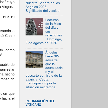
ios” cuyo
Nuestra Señora de los
a Virgen.
Ángeles 2026.
Significado del vestido
 reina en
Lecturas
de la Misa
del día y
asando a
sus
reflexiones
cisó Canto
. Domingo,
2 de agosto de 2026.
nto como
Ángelus:
”.
León XIV
advierte
que la
 pueblo de
acumulació
anifestar
n y el
 ha hecho
descarte son fruto de la
eranza de
avaricia. Ceuta:
preocupación por la
situación migratoria
cción que
 hacia el
INFORMACIÓN DEL
VATICANO