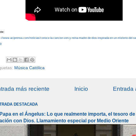
te:
s://www.aciprensa.com/noticias/conoce-la-cancion-ven-y-reina-madre-de-dios-inspirada-en-un-misterio-del-sa
9
iquetas:
Música Católica
trada más reciente
Inicio
Entrada 
TRADA DESTACADA
 Papa en el Ángelus: Lo que realmente importa, el tesoro de 
lación con Dios. Llamamiento especial por Medio Oriente