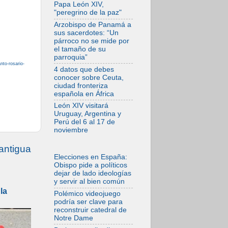
En Asís, León XIV
Papa León XIV,
invita a los jóvenes
"peregrino de la paz"
a «construir la
civilización del
Arzobispo de Panamá a
amor»
sus sacerdotes: “Un
párroco no se mide por
05.08.2026
el tamaño de su
El cardenal Parolin
parroquia”
en México: Toda la
nto-rosario-
sociedad necesita
4 datos que debes
el mensaje del
conocer sobre Ceuta,
Evangelio
ciudad fronteriza
española en África
05.08.2026
Santa María la
León XIV visitará
Mayor, Makrickas:
Uruguay, Argentina y
La gracia de Dios
Perú del 6 al 17 de
desciende sobre el
noviembre
mundo
05.08.2026
antigua
Cristianos y
Elecciones en España:
confucianos:
Obispo pide a políticos
Respeto y sabiduría
dejar de lado ideologías
para afrontar los
y servir al bien común
urgentes desafíos
de hoy
la
Polémico videojuego
podría ser clave para
05.08.2026
reconstruir catedral de
En marcha hacia
Notre Dame
Asís en nombre de
San Francisco, a la