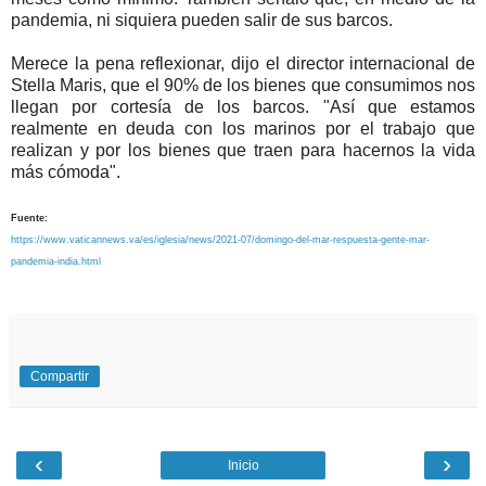
pandemia, ni siquiera pueden salir de sus barcos.
Merece la pena reflexionar, dijo el director internacional de
Stella Maris, que el 90% de los bienes que consumimos nos
llegan por cortesía de los barcos. "Así que estamos
realmente en deuda con los marinos por el trabajo que
realizan y por los bienes que traen para hacernos la vida
más cómoda".
Fuente:
https://www.vaticannews.va/es/iglesia/news/2021-07/domingo-del-mar-respuesta-gente-mar-
pandemia-india.html
Compartir
‹
›
Inicio