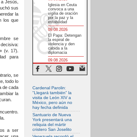
 a Jesús,
Iglesia en Ceuta
cuchó sus
convoca a una
vigilia de oración
eredar la
por la paz y la
n los que
estabilidad
09.08.2026
El Papa: Detengan
ombre se
la espiral de
violencia y den
decisiva:
cabida a la
 (v. 17).
diplomacia
idad para
09.08.2026
León XIV: Confiar
en Dios, no
desesperarnos en la
trario, se
oscuridad
e, todo lo
08.08.2026
ia de cada
Cardenal Parolin:
En Castel Gandolfo,
“Llegará también” la
ambiar la
el tapiz de Raffaello
visita de León XIV a
curan.
sobre el sermón de
México, pero aún no
San Pablo
hay fecha definida
ncuentro.
08.08.2026
Santuario de Nueva
la.
En Colombia, «la
York presentará una
paz no se compra
reliquia del mártir
con una firma»
cristero San Joselito
os a ser
08.08.2026
hacer una
Venezuela recordó el