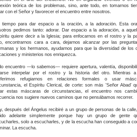
flexión teórica de los problemas, sino, ante todo, en tomarnos ti
ar con el Señor y favorecer el encuentro entre nosotros.
 tiempo para dar espacio a la oración, a la adoración. Esta or
sotros pedimos tanto: adorar. Dar espacio a la adoración, a aquel
íritu quiere decir a la Iglesia; para enfocarnos en el rostro y la p
ro, encontrarnos cara a cara, dejarnos alcanzar por las pregunt
rmanas y los hermanos, ayudarnos para que la diversidad de los 
caciones y ministerios nos enriquezca.
do encuentro —lo sabemos— requiere apertura, valentía, disponibil
jarse interpelar por el rostro y la historia del otro. Mientras
eferimos refugiarnos en relaciones formales o usar más
rcunstancia, el Espíritu Clerical, de corte: son más 'Señor Abad' q
ar estas máscaras de circunstancias, el encuentro nos camb
ecuencia nos sugiere nuevos caminos que no pensábamos recorrer.
y, después del Ángelus recibiré a un grupo de personas de la calle
lido adelante simplemente porque hay un grupo de gente 
cucharles, solo a escucharles, y de la escucha han conseguido a c
minar. La escucha.