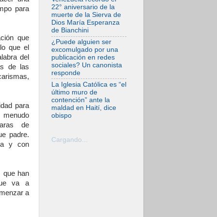
En Venezuela
22° aniversario de la
empo para
celebraron los 416
muerte de la Sierva de
años del Santo
Dios María Esperanza
Cristo de La Grita
de Bianchini
ación que
08.08.2026
¿Puede alguien ser
lo que el
El Papa: en Santa
excomulgado por una
Ágata
alabra del
publicación en redes
contemplamos la
sociales? Un canonista
as de las
victoria del amor
responde
sobre la muerte
carismas,
La Iglesia Católica es “el
08.08.2026
último muro de
León XIV visitará el
contención” ante la
Santuario de la
idad para
maldad en Haití, dice
Madre del Buen
 a menudo
obispo
Consejo de
Genazzano
caras de
ue padre.
07.08.2026
Cargando...
ia y con
Filipinas: el
Vicariato Apostólico
de Calapán se
convierte en
diócesis
, que han
que va a
07.08.2026
omenzar a
Honduras: Los
desplazados
invisibles de una
crisis olvidada