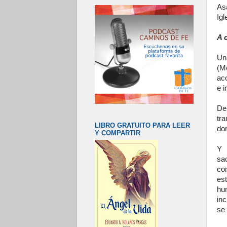
As
Igl
A 
Un
(M
ac
e i
De
tra
LIBRO GRATUITO PARA LEER
do
Y COMPARTIR
Y 
sac
co
es
hu
inc
se