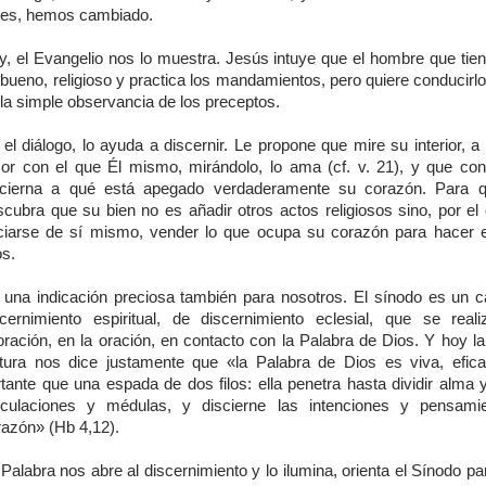
tes, hemos cambiado.
y, el Evangelio nos lo muestra. Jesús intuye que el hombre que tien
bueno, religioso y practica los mandamientos, pero quiere conducirl
la simple observancia de los preceptos.
el diálogo, lo ayuda a discernir. Le propone que mire su interior, a 
or con el que Él mismo, mirándolo, lo ama (cf. v. 21), y que con
scierna a qué está apegado verdaderamente su corazón. Para q
cubra que su bien no es añadir otros actos religiosos sino, por el 
ciarse de sí mismo, vender lo que ocupa su corazón para hacer 
os.
 una indicación preciosa también para nosotros. El sínodo es un 
scernimiento espiritual, de discernimiento eclesial, que se real
oración, en la oración, en contacto con la Palabra de Dios. Y hoy l
ctura nos dice justamente que «la Palabra de Dios es viva, efi
tante que una espada de dos filos: ella penetra hasta dividir alma y
ticulaciones y médulas, y discierne las intenciones y pensami
razón» (Hb 4,12).
Palabra nos abre al discernimiento y lo ilumina, orienta el Sínodo p