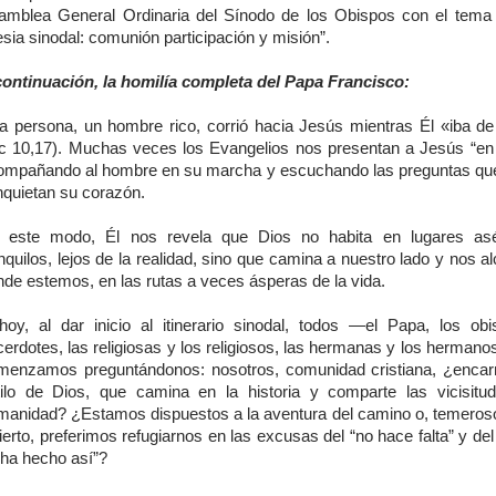
amblea General Ordinaria del Sínodo de los Obispos con el tema
esia sinodal: comunión participación y misión”.
continuación, la homilía completa del Papa Francisco:
a persona, un hombre rico, corrió hacia Jesús mientras Él «iba d
c 10,17). Muchas veces los Evangelios nos presentan a Jesús “en
ompañando al hombre en su marcha y escuchando las preguntas qu
nquietan su corazón.
 este modo, Él nos revela que Dios no habita en lugares asé
nquilos, lejos de la realidad, sino que camina a nuestro lado y nos al
nde estemos, en las rutas a veces ásperas de la vida.
hoy, al dar inicio al itinerario sinodal, todos —el Papa, los obi
erdotes, las religiosas y los religiosos, las hermanas y los herman
menzamos preguntándonos: nosotros, comunidad cristiana, ¿enca
tilo de Dios, que camina en la historia y comparte las vicisitu
manidad? ¿Estamos dispuestos a la aventura del camino o, temeroso
ierto, preferimos refugiarnos en las excusas del “no hace falta” y de
 ha hecho así”?