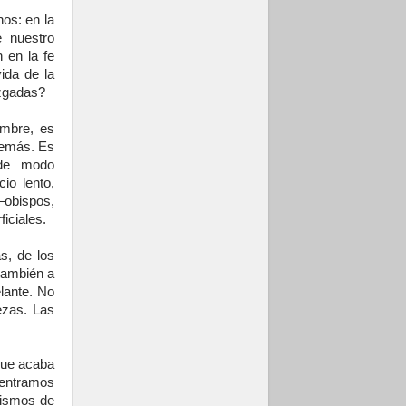
os: en la
 nuestro
 en la fe
ida de la
uzgadas?
mbre, es
demás. Es
 de modo
io lento,
obispos,
ficiales.
s, de los
también a
lante. No
ezas. Las
 que acaba
 entramos
mismos de