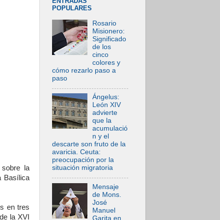
ENTRADAS
POPULARES
Rosario
Misionero:
Significado
de los
cinco
colores y
cómo rezarlo paso a
paso
Ángelus:
León XIV
advierte
que la
acumulació
n y el
descarte son fruto de la
avaricia. Ceuta:
preocupación por la
 sobre la
situación migratoria
 Basílica
Mensaje
de Mons.
José
s en tres
Manuel
de la XVI
Garita en