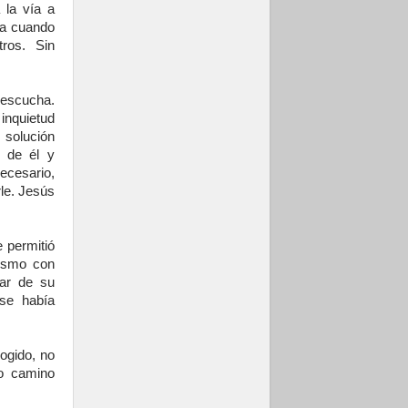
 la vía a
ia cuando
ros. Sin
 escucha.
inquietud
 solución
e de él y
ecesario,
rle. Jesús
e permitió
mismo con
lar de su
 se había
ogido, no
io camino