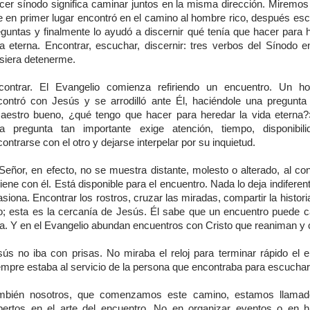
cer sínodo significa caminar juntos en la misma dirección. Miremos
e en primer lugar encontró en el camino al hombre rico, después es
eguntas y finalmente lo ayudó a discernir qué tenía que hacer para h
da eterna. Encontrar, escuchar, discernir: tres verbos del Sínodo e
isiera detenerme.
contrar. El Evangelio comienza refiriendo un encuentro. Un h
contró con Jesús y se arrodilló ante Él, haciéndole una pregunta 
aestro bueno, ¿qué tengo que hacer para heredar la vida eterna?»
a pregunta tan importante exige atención, tiempo, disponibil
ontrarse con el otro y dejarse interpelar por su inquietud.
Señor, en efecto, no se muestra distante, molesto o alterado, al con
iene con él. Está disponible para el encuentro. Nada lo deja indiferent
siona. Encontrar los rostros, cruzar las miradas, compartir la histor
o; esta es la cercanía de Jesús. Él sabe que un encuentro puede c
da. Y en el Evangelio abundan encuentros con Cristo que reaniman y 
sús no iba con prisas. No miraba el reloj para terminar rápido el e
empre estaba al servicio de la persona que encontraba para escuchar
mbién nosotros, que comenzamos este camino, estamos llamad
pertos en el arte del encuentro. No en organizar eventos o en 