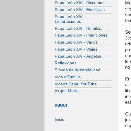
Mu
Papa León XIV - Discursos
se
Papa León XIV - Encíclicas
so
Papa León XIV -
for
Exhortaciones
Papa León XIV - Homilías
Se
Papa León XIV - Intenciones
Je
Papa León XIV - Varios
re
Papa León XIV - Viajes
pr
co
Papa León XIV - Ángelus
lo 
Reflexiones
no 
Sínodo de la sinodalidad
Vida y Familia
En 
Videos Canal YouTube
al
li
Virgen María
in
es
ABOUT
Cu
Inicio
ju
esp