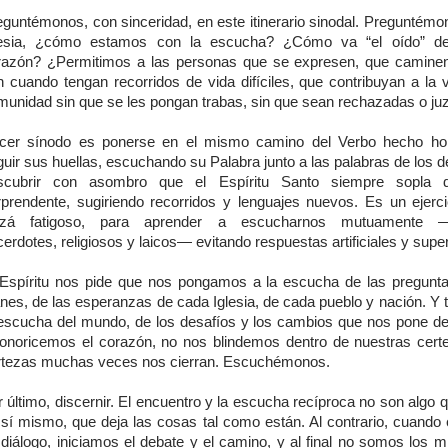
eguntémonos, con sinceridad, en este itinerario sinodal. Preguntémon
lesia, ¿cómo estamos con la escucha? ¿Cómo va “el oído” de
razón? ¿Permitimos a las personas que se expresen, que caminen
n cuando tengan recorridos de vida difíciles, que contribuyan a la v
munidad sin que se les pongan trabas, sin que sean rechazadas o j
cer sínodo es ponerse en el mismo camino del Verbo hecho ho
guir sus huellas, escuchando su Palabra junto a las palabras de los 
scubrir con asombro que el Espíritu Santo siempre sopla
rprendente, sugiriendo recorridos y lenguajes nuevos. Es un ejercic
izá fatigoso, para aprender a escucharnos mutuamente —
erdotes, religiosos y laicos— evitando respuestas artificiales y super
 Espíritu nos pide que nos pongamos a la escucha de las pregunta
anes, de las esperanzas de cada Iglesia, de cada pueblo y nación. Y 
 escucha del mundo, de los desafíos y los cambios que nos pone de
sonoricemos el corazón, no nos blindemos dentro de nuestras cert
rtezas muchas veces nos cierran. Escuchémonos.
 último, discernir. El encuentro y la escucha recíproca no son algo
 sí mismo, que deja las cosas tal como están. Al contrario, cuando
 diálogo, iniciamos el debate y el camino, y al final no somos los 