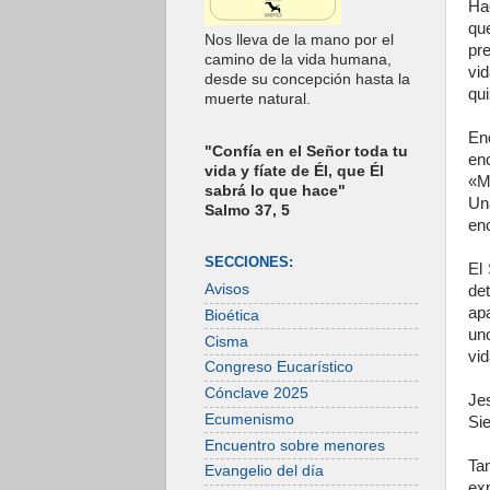
Ha
qu
Nos lleva de la mano por el
pr
camino de la vida humana,
vi
desde su concepción hasta la
qu
muerte natural.
En
"Confía en el Señor toda tu
en
vida y fíate de Él, que Él
«M
sabrá lo que hace"
Un
Salmo 37, 5
enc
SECCIONES:
El 
Avisos
det
apa
Bioética
un
Cisma
vi
Congreso Eucarístico
Cónclave 2025
Je
Ecumenismo
Si
Encuentro sobre menores
Ta
Evangelio del día
ex