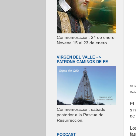
Conmemoración: 24 de enero.
Novena 15 al 23 de enero.
VIRGEN DEL VALLE =>
PATRONA CAMINOS DE FE
10 d
Reda
El
Conmemoración: sábado
si
posterior a la Pascua de
de
Resurrección.
Lo
fa
PODCAST