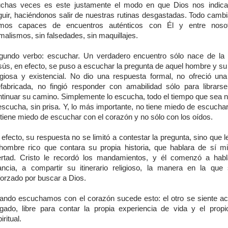
chas veces es este justamente el modo en que Dios nos indica
guir, haciéndonos salir de nuestras rutinas desgastadas. Todo camb
mos capaces de encuentros auténticos con Él y entre nosot
malismos, sin falsedades, sin maquillajes.
gundo verbo: escuchar. Un verdadero encuentro sólo nace de la
sús, en efecto, se puso a escuchar la pregunta de aquel hombre y su 
ligiosa y existencial. No dio una respuesta formal, no ofreció una
efabricada, no fingió responder con amabilidad sólo para librars
ntinuar su camino. Simplemente lo escucha, todo el tiempo que sea n
escucha, sin prisa. Y, lo más importante, no tiene miedo de escucha
tiene miedo de escuchar con el corazón y no sólo con los oídos.
efecto, su respuesta no se limitó a contestar la pregunta, sino que l
 hombre rico que contara su propia historia, que hablara de sí 
bertad. Cristo le recordó los mandamientos, y él comenzó a hab
fancia, a compartir su itinerario religioso, la manera en la que
forzado por buscar a Dios.
ando escuchamos con el corazón sucede esto: el otro se siente ac
zgado, libre para contar la propia experiencia de vida y el prop
iritual.