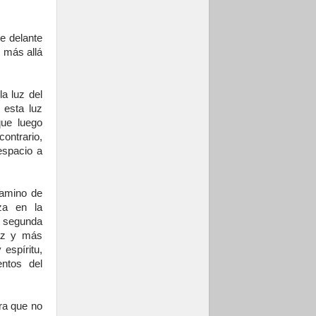
e delante
o más allá
la luz del
 esta luz
ue luego
contrario,
espacio a
camino de
iza en la
a segunda
caz y más
 espíritu,
entos del
ara que no