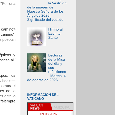
la Vestición
 “Por una
de la imagen de
Nuestra Señora de los
Ángeles 2026.
Significado del vestido
e camino»
Himno al
Espíritu
 camino”,
Santo
e pueblan
pticos y
Lecturas
de la Misa
canza allí
del día y
sus
reflexiones
spos, los
. Martes, 4
de agosto de 2026.
os laicos—
rnamos el
des de la
INFORMACIÓN DEL
s ante lo
VATICANO
l “siempre
09.08.2026