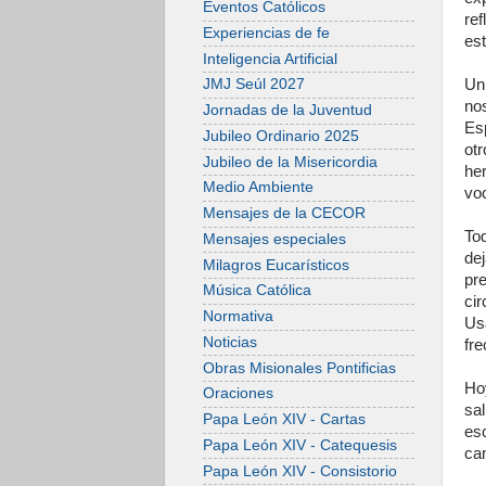
Eventos Católicos
re
Experiencias de fe
est
Inteligencia Artificial
Un
JMJ Seúl 2027
no
Jornadas de la Juventud
Esp
Jubileo Ordinario 2025
ot
Jubileo de la Misericordia
he
Medio Ambiente
vo
Mensajes de la CECOR
To
Mensajes especiales
de
Milagros Eucarísticos
pr
Música Católica
ci
Normativa
Us
Noticias
fr
Obras Misionales Pontificias
Ho
Oraciones
sa
Papa León XIV - Cartas
es
Papa León XIV - Catequesis
ca
Papa León XIV - Consistorio