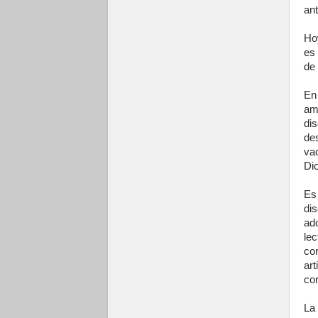
an
Ho
es 
de 
En 
am
di
des
va
Di
Es
di
ad
le
cor
ar
co
La 