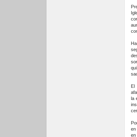
Pr
Ig
co
au
co
Ha
se
de
so
qu
sac
El
af
la
in
ce
Por
en
en