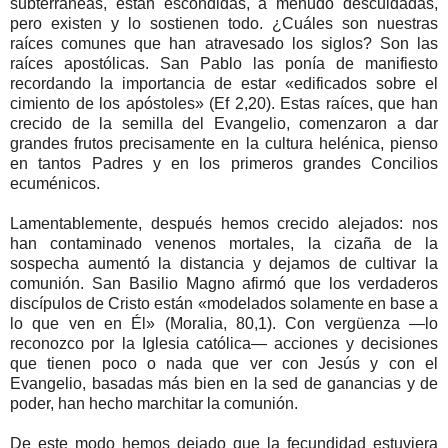
subterráneas, están escondidas, a menudo descuidadas,
pero existen y lo sostienen todo. ¿Cuáles son nuestras
raíces comunes que han atravesado los siglos? Son las
raíces apostólicas. San Pablo las ponía de manifiesto
recordando la importancia de estar «edificados sobre el
cimiento de los apóstoles» (Ef 2,20). Estas raíces, que han
crecido de la semilla del Evangelio, comenzaron a dar
grandes frutos precisamente en la cultura helénica, pienso
en tantos Padres y en los primeros grandes Concilios
ecuménicos.
Lamentablemente, después hemos crecido alejados: nos
han contaminado venenos mortales, la cizaña de la
sospecha aumentó la distancia y dejamos de cultivar la
comunión. San Basilio Magno afirmó que los verdaderos
discípulos de Cristo están «modelados solamente en base a
lo que ven en Él» (Moralia, 80,1). Con vergüenza —lo
reconozco por la Iglesia católica— acciones y decisiones
que tienen poco o nada que ver con Jesús y con el
Evangelio, basadas más bien en la sed de ganancias y de
poder, han hecho marchitar la comunión.
De este modo hemos dejado que la fecundidad estuviera