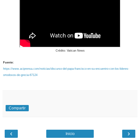
Crédito: Vatican News
Fuente:
https://www.aciprensa.com/noticias/discurso-del-papa-francisco-en-su-encuentro-con-los-lideres-
ortodoxos-de-grecia-67124
Compartir
‹
›
Inicio