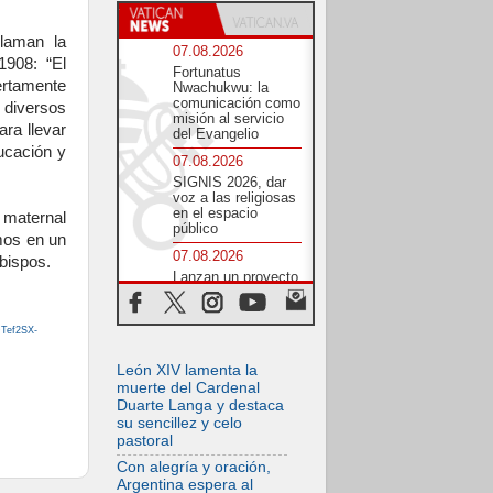
llaman la
07.08.2026
1908: “El
Fortunatus
rtamente
Nwachukwu: la
comunicación como
s diversos
misión al servicio
ara llevar
del Evangelio
ucación y
07.08.2026
SIGNIS 2026, dar
voz a las religiosas
en el espacio
 maternal
público
mos en un
07.08.2026
bispos.
Lanzan un proyecto
de empoderamiento
digital para mujeres
líderes en África
DTef2SX-
07.08.2026
León XIV lamenta la
Programa oficial del
Viaje Apostólico del
muerte del Cardenal
Papa León XIV a
Duarte Langa y destaca
Francia
su sencillez y celo
pastoral
07.08.2026
Obispos de
Con alegría y oración,
Ecuador: El bien de
Argentina espera al