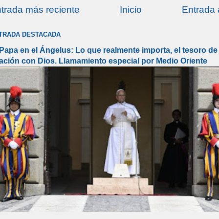
trada más reciente
Inicio
Entrada 
TRADA DESTACADA
 Papa en el Ángelus: Lo que realmente importa, el tesoro de 
lación con Dios. Llamamiento especial por Medio Oriente