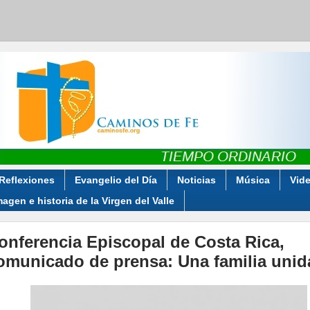
Reflexiones
Evangelio del Día
Noticias
Música
Vid
magen e historia de la Virgen del Valle
onferencia Episcopal de Costa Rica,
omunicado de prensa: Una familia unid