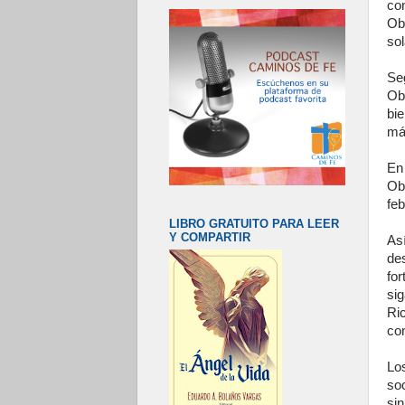
co
Ob
sol
Se
Ob
bie
más
En
Ob
feb
LIBRO GRATUITO PARA LEER
Y COMPARTIR
As
de
fo
si
Ri
co
Lo
soc
sin