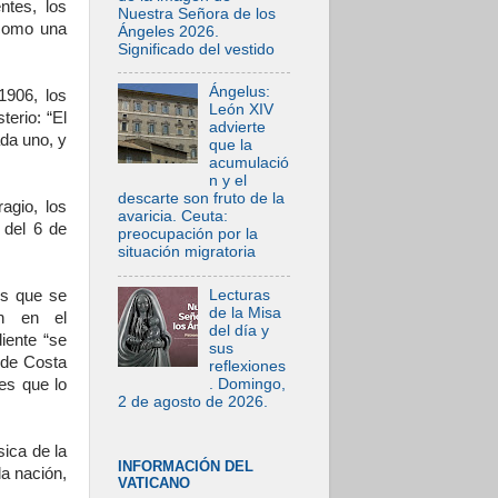
ntes, los
Nuestra Señora de los
 como una
Ángeles 2026.
Significado del vestido
Ángelus:
1906, los
León XIV
erio: “El
advierte
ada uno, y
que la
acumulació
n y el
descarte son fruto de la
agio, los
avaricia. Ceuta:
 del 6 de
preocupación por la
situación migratoria
Lecturas
es que se
de la Misa
an en el
del día y
iente “se
sus
 de Costa
reflexiones
. Domingo,
es que lo
2 de agosto de 2026.
ica de la
INFORMACIÓN DEL
la nación,
VATICANO