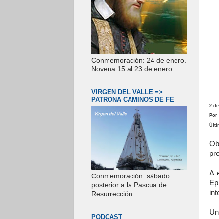
Conmemoración: 24 de enero.
Novena 15 al 23 de enero.
VIRGEN DEL VALLE =>
PATRONA CAMINOS DE FE
2 de
Por 
Últi
Ob
pro
A 
Conmemoración: sábado
Ep
posterior a la Pascua de
int
Resurrección.
Un
PODCAST