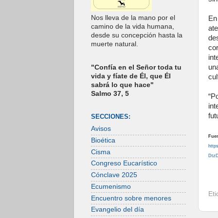
Nos lleva de la mano por el
En
camino de la vida humana,
at
desde su concepción hasta la
de
muerte natural.
cor
int
un
"Confía en el Señor toda tu
vida y fíate de Él, que Él
cul
sabrá lo que hace"
Salmo 37, 5
“P
in
fu
SECCIONES:
Avisos
Fuen
Bioética
http
Cisma
Dtz
Congreso Eucarístico
Cónclave 2025
Ecumenismo
Et
Encuentro sobre menores
Evangelio del día