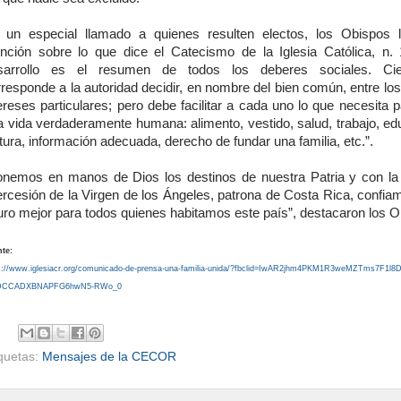
 un especial llamado a quienes resulten electos, los Obispos 
ención sobre lo que dice el Catecismo de la Iglesia Católica, n. 
sarrollo es el resumen de todos los deberes sociales. Cie
responde a la autoridad decidir, en nombre del bien común, entre lo
ereses particulares; pero debe facilitar a cada uno lo que necesita p
a vida verdaderamente humana: alimento, vestido, salud, trabajo, ed
tura, información adecuada, derecho de fundar una familia, etc.”.
onemos en manos de Dios los destinos de nuestra Patria y con la
tercesión de la Virgen de los Ángeles, patrona de Costa Rica, confia
turo mejor para todos quienes habitamos este país”, destacaron los O
te:
s://www.iglesiacr.org/comunicado-de-prensa-una-familia-unida/?fbclid=IwAR2jhm4PKM1R3weMZTms7F1l8
DCCADXBNAPFG6hwN5-RWo_0
iquetas:
Mensajes de la CECOR