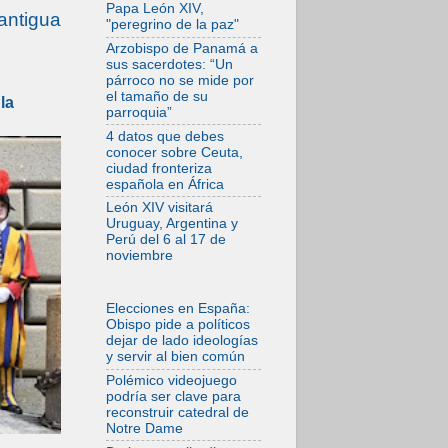
las familias no
Papa León XIV,
antigua
admite premuras
"peregrino de la paz"
legislativas
Arzobispo de Panamá a
06.08.2026
sus sacerdotes: “Un
Cardenal Parolin: La
párroco no se mide por
paz comienza con
el tamaño de su
la
la empatía al dolor
parroquia”
del otro
4 datos que debes
06.08.2026
conocer sobre Ceuta,
Fray Marco Vianelli:
ciudad fronteriza
Aprender el
española en África
Evangelio de la Paz
en la Escuela de
León XIV visitará
San Francisco
Uruguay, Argentina y
Perú del 6 al 17 de
06.08.2026
noviembre
La visita del Papa
León XIV a Asís en
un minuto
Elecciones en España:
06.08.2026
Obispo pide a políticos
El agradecimiento
dejar de lado ideologías
de los jóvenes al
y servir al bien común
Papa: «Hoy nos
sentimos Iglesia»
Polémico videojuego
podría ser clave para
06.08.2026
reconstruir catedral de
Líbano: Reanudan
Notre Dame
los coloquios en
Roma en medio de