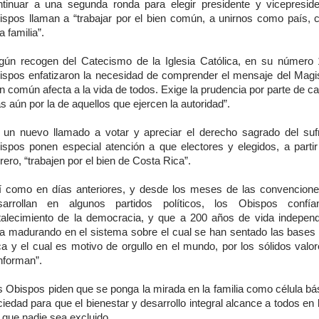
ntinuar a una segunda ronda para elegir presidente y vicepreside
ispos llaman a “trabajar por el bien común, a unirnos como país,
a familia”.
gún recogen del Catecismo de la Iglesia Católica, en su número 
ispos enfatizaron la necesidad de comprender el mensaje del Magist
n común afecta a la vida de todos. Exige la prudencia por parte de c
 aún por la de aquellos que ejercen la autoridad”.
 un nuevo llamado a votar y apreciar el derecho sagrado del sufr
ispos ponen especial atención a que electores y elegidos, a partir
rero, “trabajen por el bien de Costa Rica”.
í como en días anteriores, y desde los meses de las convencion
sarrollan en algunos partidos políticos, los Obispos confí
rtalecimiento de la democracia, y que a 200 años de vida independ
ga madurando en el sistema sobre el cual se han sentado las bases
ca y el cual es motivo de orgullo en el mundo, por los sólidos valor
nforman”.
s Obispos piden que se ponga la mirada en la familia como célula bás
iedad para que el bienestar y desarrollo integral alcance a todos en 
 que nadie sea excluido.