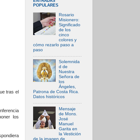
ENTRADAS
POPULARES
Rosario
Misionero:
Significado
de los
cinco
colores y
cómo rezarlo paso a
paso
Solemnida
d de
Nuestra
Señora de
los
Ángeles,
e tras el
Patrona de Costa Rica.
Datos históricos
Mensaje
nferencia
de Mons.
oner los
José
Manuel
Garita en
la Vestición
spondiera
de la imagen de