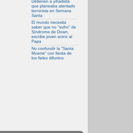
Detienen a yihadista
tensiones y ataques
que planeaba atentado
en el sur del país
terrorista en Semana
Santa
El mundo necesita
saber que no "sufro" de
Síndrome de Down,
escribe joven actriz al
Papa
No confundir la "Santa
Muerte" con fiesta de
los fieles difuntos