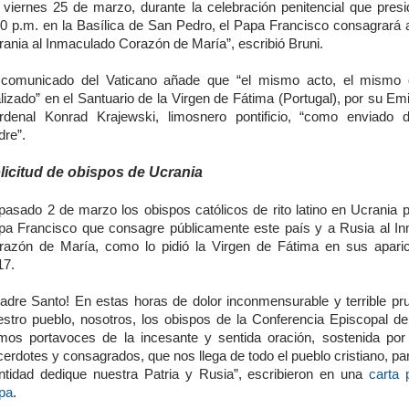
l viernes 25 de marzo, durante la celebración penitencial que presid
00 p.m. en la Basílica de San Pedro, el Papa Francisco consagrará 
rania al Inmaculado Corazón de María”, escribió Bruni.
 comunicado del Vaticano añade que “el mismo acto, el mismo 
lizado” en el Santuario de la Virgen de Fátima (Portugal), por su Em
rdenal Konrad Krajewski, limosnero pontificio, “como enviado 
dre”.
licitud de obispos de Ucrania
pasado 2 de marzo los obispos católicos de rito latino en Ucrania p
pa Francisco que consagre públicamente este país y a Rusia al I
razón de María, como lo pidió la Virgen de Fátima en sus apari
17.
Padre Santo! En estas horas de dolor inconmensurable y terrible pr
estro pueblo, nosotros, los obispos de la Conferencia Episcopal de
mos portavoces de la incesante y sentida oración, sostenida por
erdotes y consagrados, que nos llega de todo el pueblo cristiano, p
ntidad dedique nuestra Patria y Rusia”, escribieron en una
carta 
pa
.