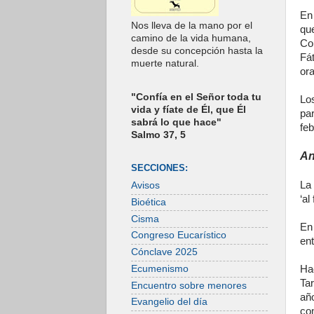
En
Nos lleva de la mano por el
qu
camino de la vida humana,
Co
desde su concepción hasta la
Fá
muerte natural.
ora
"Confía en el Señor toda tu
Lo
vida y fíate de Él, que Él
pa
sabrá lo que hace"
feb
Salmo 37, 5
An
SECCIONES:
L
Avisos
‘al
Bioética
Cisma
En
Congreso Eucarístico
en
Cónclave 2025
Ecumenismo
Ha
Ta
Encuentro sobre menores
añ
Evangelio del día
co