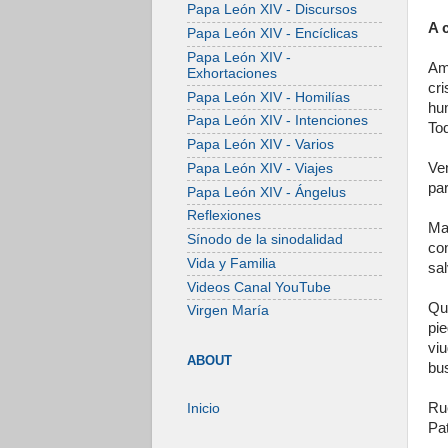
Papa León XIV - Discursos
A 
Papa León XIV - Encíclicas
Papa León XIV -
Am
Exhortaciones
cr
Papa León XIV - Homilías
hu
Papa León XIV - Intenciones
Tod
Papa León XIV - Varios
Ve
Papa León XIV - Viajes
par
Papa León XIV - Ángelus
Reflexiones
Ma
Sínodo de la sinodalidad
co
Vida y Familia
sal
Videos Canal YouTube
Qu
Virgen María
pi
vi
ABOUT
bu
Rue
Inicio
Pat