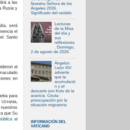
irá a las
Nuestra Señora de los
a Rusia y
Ángeles 2026.
Significado del vestido
Lecturas
día, será
de la Misa
inencia el
del día y
del Santo
sus
reflexiones
. Domingo,
2 de agosto de 2026.
Ángelus:
idieron al
León XIV
advierte
nmaculado
que la
ciones en
acumulació
n y el
descarte son fruto de la
avaricia. Ceuta:
ueba para
preocupación por la
 Ucrania,
situación migratoria
 nuestros
ara que Su
pública al
INFORMACIÓN DEL
VATICANO