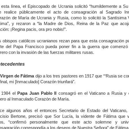
 esta línea, el Episcopado de Ucrania solicitó “humildemente a Su
e realice públicamente el acto de consagración al Sagrado In
razón de María de Ucrania y Rusia, como lo solicitó la Santísima 
tima”, y rezaron a “la Madre de Dios, Reina de la Paz que acoj
ción: ¡Regina pacis, ora pro nobis!”.
s obispos católicos ucranianos rezan para que esta consagración pú
rte del Papa Francisco pueda poner fin a la guerra que comenzó
rero con la invasión de las fuerzas militares rusas.
tecedentes
a
Virgen de Fátima
dijo a los tres pastores en 1917 que “‘Rusia se con
 final, mi [Inmaculado] Corazón triunfará”.
 1984 el
Papa Juan Pablo II
consagró en el Vaticano a Rusia y
tero al Inmaculado Corazón de María.
ce algunos años el entonces Secretario de Estado del Vaticano,
rcisio Bertone, precisó que Sor Lucía, la vidente de Fátima que 
os, “confirmó personalmente que este acto solemne y univ
nsagración correspondía a los deseos de Nuestra Señora” de Fátima