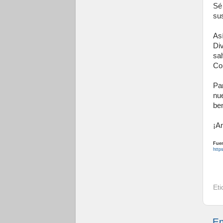
Sé
su
As
Di
sa
Co
Pa
nu
ben
¡A
Fuen
http
Et
En