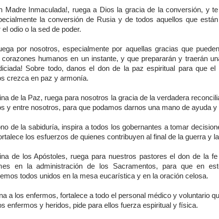
h Madre Inmaculada!, ruega a Dios la gracia de la conversión, y t
pecialmente la conversión de Rusia y de todos aquellos que está
 el odio o la sed de poder.
uega por nosotros, especialmente por aquellas gracias que puede
s corazones humanos en un instante, y que prepararán y traerán un
diciada! Sobre todo, danos el don de la paz espiritual para que el
os crezca en paz y armonía.
na de la Paz, ruega para nosotros la gracia de la verdadera reconcil
os y entre nosotros, para que podamos darnos una mano de ayuda y
no de la sabiduría, inspira a todos los gobernantes a tomar decisio
ortalece los esfuerzos de quienes contribuyen al final de la guerra y l
ina de los Apóstoles, ruega para nuestros pastores el don de la fe 
rmes en la administración de los Sacramentos, para que en es
emos todos unidos en la mesa eucarística y en la oración celosa.
a a los enfermos, fortalece a todo el personal médico y voluntario q
os enfermos y heridos, pide para ellos fuerza espiritual y física.