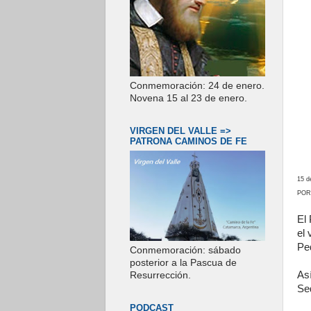
Conmemoración: 24 de enero.
Novena 15 al 23 de enero.
VIRGEN DEL VALLE =>
PATRONA CAMINOS DE FE
15 d
POR
El
el 
Ped
Conmemoración: sábado
posterior a la Pascua de
As
Resurrección.
Se
PODCAST