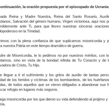
continuación, la oración propuesta por el episcopado de Ucrania
ada Reina y Madre Nuestra, Reina del Santo Rosario, Auxili
istianos, Salvación del género humano, Virgen victoriosa, aquí nos 
mildemente ante Ti, para que lleves nuestras sinceras oracion
opoderoso en la Trinidad.
nimos con la plena confianza de que suplicamos misericordia y p
a nuestra Patria en este tiempo dramático de guerra.
dre de Misericordia, te lo pedimos no por nuestros méritos, con l
ntamos, sino en vista de la bondad infinita de Tu Corazón y de 
vadora de Cristo, Tu Hijo.
e llegue a ti el sufrimiento y los gritos de auxilio de tantas pers
edad de los heridos y víctimas de los bombardeos, de los huérfanos
udas, de todos aquellos que se vieron obligados a abandonar sus 
scar refugio en lugares más seguros.
ga misericordia por los que dieron su vida defendiendo al prójimo y
ria.