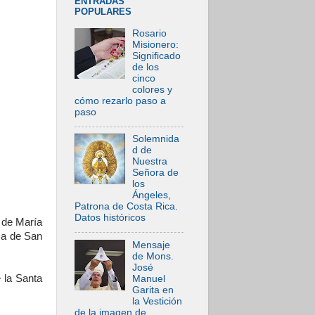
ENTRADAS
POPULARES
Rosario
Misionero:
Significado
de los
cinco
colores y
cómo rezarlo paso a
paso
Solemnida
d de
Nuestra
Señora de
los
Ángeles,
Patrona de Costa Rica.
Datos históricos
 de María
ica de San
Mensaje
de Mons.
José
 la Santa
Manuel
Garita en
la Vestición
de la imagen de