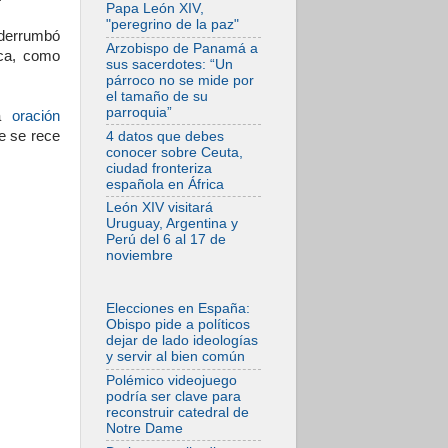
En Asís, León XIV
Papa León XIV,
invita a los jóvenes
"peregrino de la paz"
a «construir la
 derrumbó
civilización del
Arzobispo de Panamá a
ica, como
amor»
sus sacerdotes: “Un
párroco no se mide por
05.08.2026
el tamaño de su
El cardenal Parolin
parroquia”
na
oración
en México: Toda la
sociedad necesita
e se rece
4 datos que debes
el mensaje del
conocer sobre Ceuta,
Evangelio
ciudad fronteriza
española en África
05.08.2026
Santa María la
León XIV visitará
Mayor, Makrickas:
Uruguay, Argentina y
La gracia de Dios
Perú del 6 al 17 de
desciende sobre el
noviembre
mundo
05.08.2026
Cristianos y
Elecciones en España:
confucianos:
Obispo pide a políticos
Respeto y sabiduría
dejar de lado ideologías
para afrontar los
y servir al bien común
urgentes desafíos
de hoy
Polémico videojuego
podría ser clave para
05.08.2026
reconstruir catedral de
En marcha hacia
Notre Dame
Asís en nombre de
San Francisco, a la