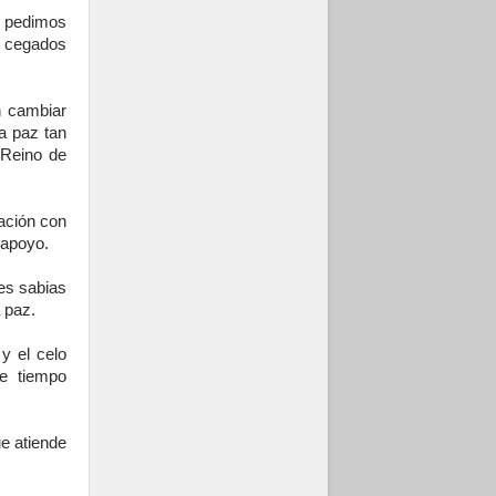
e pedimos
n cegados
n cambiar
a paz tan
 Reino de
iación con
 apoyo.
nes sabias
a paz.
y el celo
te tiempo
ue atiende