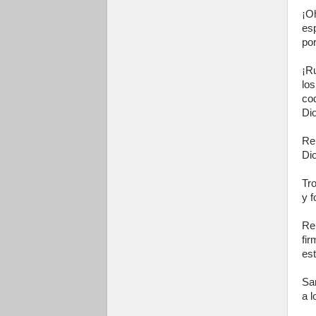
¡O
es
por
¡R
lo
co
Di
Rei
Di
Tro
y f
Re
fi
est
San
a l