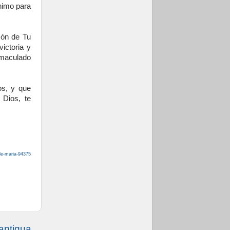
nimo para
zón de Tu
ictoria y
nmaculado
os, y que
 Dios, te
de-maria-94375
antigua