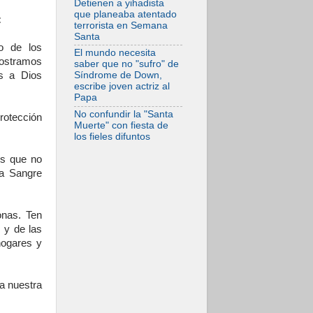
Detienen a yihadista
espera de León
que planeaba atentado
:
terrorista en Semana
05.08.2026
Santa
Venezuela, Padre
o de los
Pagniello: "En
El mundo necesita
medio del dolor, una
postramos
saber que no "sufro" de
Iglesia que no se
es a Dios
Síndrome de Down,
rinde"
escribe joven actriz al
Papa
No confundir la "Santa
rotección
Muerte" con fiesta de
los fieles difuntos
os que no
la Sangre
onas. Ten
 y de las
hogares y
 a nuestra