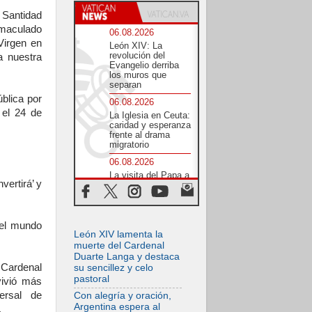
 Santidad
maculado
06.08.2026
Virgen en
León XIV: La
revolución del
a nuestra
Evangelio derriba
los muros que
separan
blica por
06.08.2026
 el 24 de
La Iglesia en Ceuta:
caridad y esperanza
frente al drama
migratorio
06.08.2026
La visita del Papa a
vertirá’ y
Perú será un tiempo
de gracia
reconciliación y
esperanza
 el mundo
06.08.2026
León XIV lamenta la
Cardenal Rossi: "La
muerte del Cardenal
llegada del Papa
Duarte Langa y destaca
León a Argentina es
 Cardenal
su sencillez y celo
un homenaje a
pastoral
vivió más
Francisco"
ersal de
Con alegría y oración,
06.08.2026
Argentina espera al
.