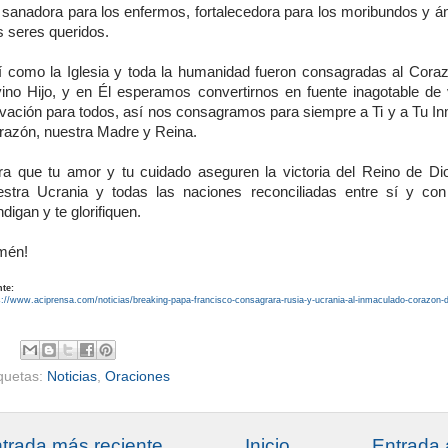
 sanadora para los enfermos, fortalecedora para los moribundos y á
s seres queridos.
í como la Iglesia y toda la humanidad fueron consagradas al Cora
vino Hijo, y en Él esperamos convertirnos en fuente inagotable de v
lvación para todos, así nos consagramos para siempre a Ti y a Tu I
razón, nuestra Madre y Reina.
ra que tu amor y tu cuidado aseguren la victoria del Reino de Di
estra Ucrania y todas las naciones reconciliadas entre sí y con
digan y te glorifiquen.
mén!
te:
s://www.aciprensa.com/noticias/breaking-papa-francisco-consagrara-rusia-y-ucrania-al-inmaculado-corazon-
iquetas:
Noticias
,
Oraciones
trada más reciente
Inicio
Entrada 