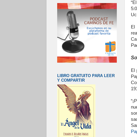
“E
5:
Uc
El
rea
Ca
Pa
So
El 
LIBRO GRATUITO PARA LEER
Pa
Y COMPARTIR
Co
19
“¡
nu
so
sac
Sa
Pa