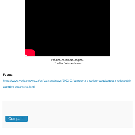
Prédica en idioma original.
Crédito: Vatican News
Fuente:
https://www.vaticannews.va/es/vaticano/news/2022-03/cuaresma-p-raniero-cantalamessa-redescubrir-
asombro-eucaristico.html
Compartir