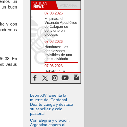
uemos un
r un buen
07.08.2026
Filipinas: el
Vicariato Apostólico
dre y con
de Calapán se
 podremos
convierte en
diócesis
07.08.2026
Honduras: Los
desplazados
invisibles de una
36-38. En
crisis olvidada
ón: Jesús
07.08.2026
Bokalic: "En
Argentina el Papa
León señalará el
compromiso del
cristiano"
07.08.2026
León XIV lamenta la
La matanza de
muerte del Cardenal
niños en Gaza no
Duarte Langa y destaca
cesa: 300 muertos
su sencillez y celo
en 300 días
pastoral
07.08.2026
Con alegría y oración,
Tagle: La guerra
Argentina espera al