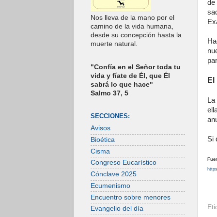
de
sa
Nos lleva de la mano por el
Ex
camino de la vida humana,
desde su concepción hasta la
Ha
muerte natural.
nu
pa
"Confía en el Señor toda tu
vida y fíate de Él, que Él
El
sabrá lo que hace"
Salmo 37, 5
La
el
SECCIONES:
anu
Avisos
Si 
Bioética
Cisma
Fuen
Congreso Eucarístico
http
Cónclave 2025
Ecumenismo
Encuentro sobre menores
Et
Evangelio del día