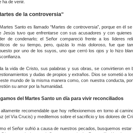
 ha de venir.
artes de la controversia"
 Martes Santo es llamado “Martes de controversia”, porque en él se
e Jesús tuvo que enfrentarse con sus acusadores y con quienes 
der de condenarlo; el Señor compareció frente a los líderes rel
líticos de su tiempo, pero, quizás lo más doloroso, fue que ta
puesto por uno de los suyos, uno que cerró los ojos y lo hizo bla
sconfianza.
da la vida de Cristo, sus palabras y sus obras, se convirtieron en 
estionamientos y dudas de propios y extraños. Dios se sometió a lo
 este mundo de la misma manera como, con nuestra conducta, p
estión su amor por la humanidad.
gamos del Martes Santo un día para vivir reconciliados
 altamente recomendable que hoy reflexionemos en torno al camino
z (el Vía Crucis) y meditemos sobre el sacrificio y los dolores de Cri
mo el Señor sufrió a causa de nuestros pecados, busquemos estar 