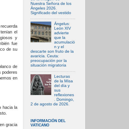
Nuestra Señora de los
Ángeles 2026.
Significado del vestido
Ángelus:
 recuerda
León XIV
tenían el
advierte
igiosos y
que la
acumulació
mbién fue
n y el
nco de su
descarte son fruto de la
avaricia. Ceuta:
preocupación por la
situación migratoria
blanco de
s poderes
Lecturas
onemos en
de la Misa
del día y
sus
reflexiones
. Domingo,
2 de agosto de 2026.
 hacia la
sto.
INFORMACIÓN DEL
en gracia
VATICANO