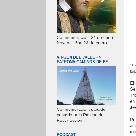
Conmemoración: 24 de enero.
Novena 15 al 23 de enero.
VIRGEN DEL VALLE =>
PATRONA CAMINOS DE FE
12 d
Reda
El
Se
Tr
en
Je
Conmemoración: sábado
posterior a la Pascua de
Po
Resurrección.
ac
más
PODCAST