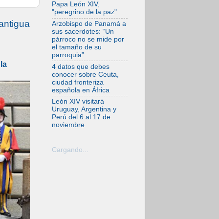
desfigura el mundo,
Papa León XIV,
solo la revelación
"peregrino de la paz"
de Dios lo
antigua
transfigura
Arzobispo de Panamá a
sus sacerdotes: “Un
07.08.2026
párroco no se mide por
Presentada la
el tamaño de su
Trienal de Arte de
parroquia”
las Universidades
la
Católicas:
4 datos que debes
«Exercises in
conocer sobre Ceuta,
Empathy»
ciudad fronteriza
española en África
07.08.2026
Fortunatus
León XIV visitará
Nwachukwu: la
Uruguay, Argentina y
comunicación como
Perú del 6 al 17 de
misión al servicio
noviembre
del Evangelio
07.08.2026
SIGNIS 2026, dar
Cargando...
voz a las religiosas
en el espacio
público
07.08.2026
Lanzan un proyecto
de empoderamiento
digital para mujeres
líderes en África