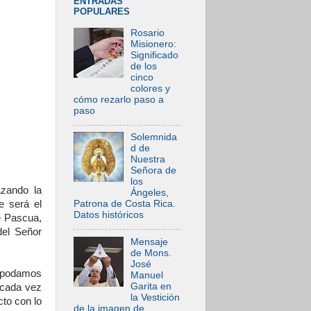
ENTRADAS
POPULARES
Rosario
Misionero:
Significado
de los
cinco
colores y
cómo rezarlo paso a
paso
Solemnida
d de
Nuestra
Señora de
los
azando la
Ángeles,
e será el
Patrona de Costa Rica.
Datos históricos
e Pascua,
del Señor
Mensaje
de Mons.
José
e podamos
Manuel
Garita en
 cada vez
la Vestición
cto con lo
de la imagen de