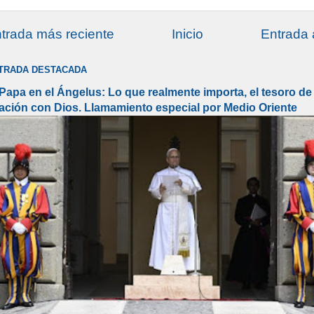
trada más reciente
Inicio
Entrada 
TRADA DESTACADA
 Papa en el Ángelus: Lo que realmente importa, el tesoro de 
lación con Dios. Llamamiento especial por Medio Oriente