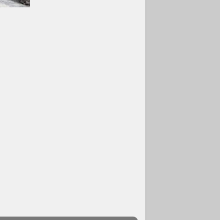
07.08.2026
Programa oficial del
Viaje Apostólico del
Papa León XIV a
Francia