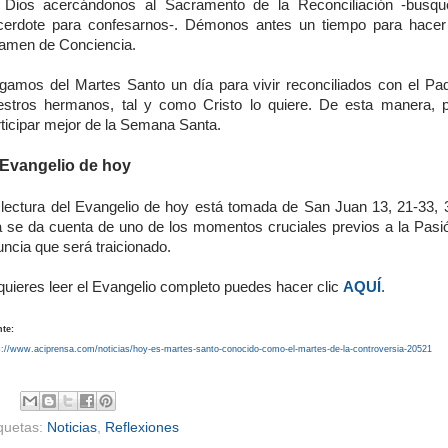
 Dios acercándonos al Sacramento de la Reconciliación -busq
cerdote para confesarnos-. Démonos antes un tiempo para hace
amen de Conciencia.
gamos del Martes Santo un día para vivir reconciliados con el Pa
estros hermanos, tal y como Cristo lo quiere. De esta manera,
rticipar mejor de la Semana Santa.
 Evangelio de hoy
 lectura del Evangelio de hoy está tomada de San Juan 13, 21-33, 
la se da cuenta de uno de los momentos cruciales previos a la Pasi
ncia que será traicionado.
quieres leer el Evangelio completo puedes hacer clic
AQUÍ
.
te:
s://www.aciprensa.com/noticias/hoy-es-martes-santo-conocido-como-el-martes-de-la-controversia-20521
iquetas:
Noticias
,
Reflexiones