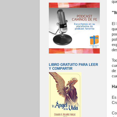
que
"M
El
qu
po
po
ex
de
To
LIBRO GRATUITO PARA LEER
cu
Y COMPARTIR
de
cu
Ha
Es
Cru
Co