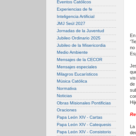
Eventos Católicos
Experiencias de fe
Inteligencia Artificial
JMJ Seúl 2027
Jornadas de la Juventud
En
Jubileo Ordinario 2025
‘Ti
Jubileo de la Misericordia
no
Medio Ambiente
Es
Mensajes de la CECOR
Je
Mensajes especiales
qu
Milagros Eucarísticos
vi
Música Católica
de 
Normativa
sub
Noticias
co
Hij
Obras Misionales Pontificias
Oraciones
Re
Papa León XIV - Cartas
Papa León XIV - Catequesis
La
Papa León XIV - Consistorio
dec