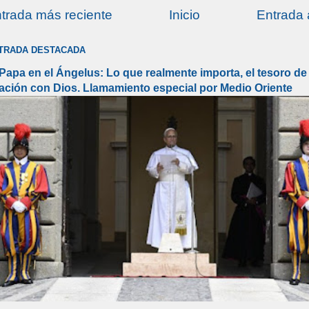
trada más reciente
Inicio
Entrada 
TRADA DESTACADA
 Papa en el Ángelus: Lo que realmente importa, el tesoro de 
lación con Dios. Llamamiento especial por Medio Oriente