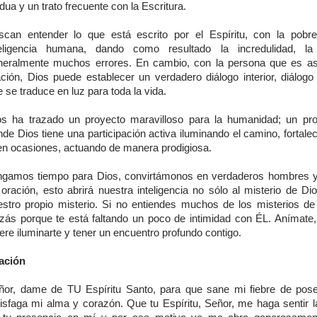
dua y un trato frecuente con la Escritura.
scan entender lo que está escrito por el Espíritu, con la pobr
teligencia humana, dando como resultado la incredulidad, l
neralmente muchos errores. En cambio, con la persona que es as
ción, Dios puede establecer un verdadero diálogo interior, diálogo 
 se traduce en luz para toda la vida.
os ha trazado un proyecto maravilloso para la humanidad; un pr
de Dios tiene una participación activa iluminando el camino, fortal
 en ocasiones, actuando de manera prodigiosa.
ngamos tiempo para Dios, convirtámonos en verdaderos hombres 
oración, esto abrirá nuestra inteligencia no sólo al misterio de Di
estro propio misterio. Si no entiendes muchos de los misterios de
izás porque te está faltando un poco de intimidad con ÉL. Anímate,
ere iluminarte y tener un encuentro profundo contigo.
ación
ñor, dame de TU Espíritu Santo, para que sane mi fiebre de pos
tisfaga mi alma y corazón. Que tu Espíritu, Señor, me haga sentir la