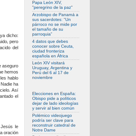
Bokalic: "En
Papa León XIV,
Argentina el Papa
"peregrino de la paz"
León señalará el
compromiso del
Arzobispo de Panamá a
cristiano"
sus sacerdotes: “Un
párroco no se mide por
07.08.2026
el tamaño de su
La matanza de
parroquia”
ya dicho:
niños en Gaza no
cesa: 300 muertos
uido, pero
4 datos que debes
en 300 días
conocer sobre Ceuta,
acido del
ciudad fronteriza
07.08.2026
española en África
Tagle: La guerra
desfigura el mundo,
León XIV visitará
e aseguro
solo la revelación
Uruguay, Argentina y
de Dios lo
que hemos
Perú del 6 al 17 de
transfigura
noviembre
les hablo
07.08.2026
? Nadie ha
Presentada la
cielo. Así
Trienal de Arte de
Elecciones en España:
antado el
las Universidades
Obispo pide a políticos
Católicas:
dejar de lado ideologías
«Exercises in
y servir al bien común
Empathy»
Polémico videojuego
07.08.2026
podría ser clave para
Fortunatus
reconstruir catedral de
 Jesús le
Nwachukwu: la
Notre Dame
comunicación como
na oración
misión al servicio