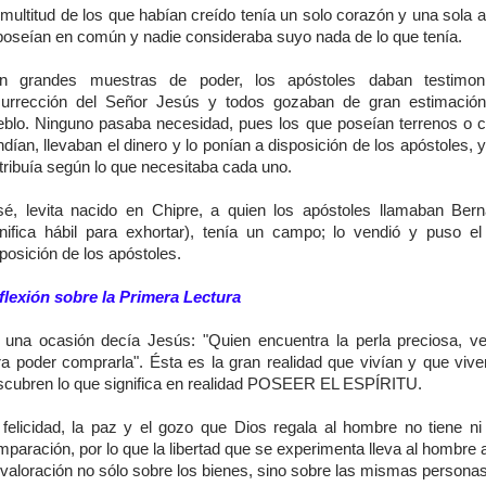
multitud de los que habían creído tenía un solo corazón y una sola 
 poseían en común y nadie consideraba suyo nada de lo que tenía.
n grandes muestras de poder, los apóstoles daban testimon
surrección del Señor Jesús y todos gozaban de gran estimación
eblo. Ninguno pasaba necesidad, pues los que poseían terrenos o c
dían, llevaban el dinero y lo ponían a disposición de los apóstoles, 
tribuía según lo que necesitaba cada uno.
sé, levita nacido en Chipre, a quien los apóstoles llamaban Ber
gnifica hábil para exhortar), tenía un campo; lo vendió y puso el
posición de los apóstoles.
flexión sobre la Primera Lectura
 una ocasión decía Jesús: "Quien encuentra la perla preciosa, v
ra poder comprarla". Ésta es la gran realidad que vivían y que vive
scubren lo que significa en realidad POSEER EL ESPÍRITU.
 felicidad, la paz y el gozo que Dios regala al hombre no tiene ni 
paración, por lo que la libertad que se experimenta lleva al hombre
 valoración no sólo sobre los bienes, sino sobre las mismas personas