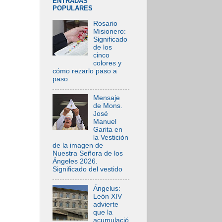
ENTRADAS
POPULARES
Rosario
Misionero:
Significado
de los
cinco
colores y
cómo rezarlo paso a
paso
Mensaje
de Mons.
José
Manuel
Garita en
la Vestición
de la imagen de
Nuestra Señora de los
Ángeles 2026.
Significado del vestido
Ángelus:
León XIV
advierte
que la
acumulació