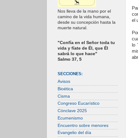
Pa
Nos lleva de la mano por el
co
camino de la vida humana,
el 
desde su concepción hasta la
muerte natural.
Po
cu
"Confía en el Señor toda tu
lo
vida y fíate de Él, que Él
mi
sabrá lo que hace"
ab
Salmo 37, 5
SECCIONES:
Avisos
Bioética
Cisma
Congreso Eucarístico
Cónclave 2025
Ecumenismo
Encuentro sobre menores
Evangelio del día