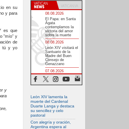
cio en su
no y para
08.08.2026
El Papa: en Santa
Ágata
contemplamos la
 Y es que
victoria del amor
sobre la muerte
o "mío" y
uación de
08.08.2026
e tú y yo
León XIV visitará el
Santuario de la
Madre del Buen
Consejo de
Genazzano
07.08.2026
Filipinas: el
Vicariato Apostólico
de Calapán se
convierte en
er y
diócesis
para
León XIV lamenta la
07.08.2026
muerte del Cardenal
Honduras: Los
Duarte Langa y destaca
pre,
desplazados
su sencillez y celo
invisibles de una
pastoral
crisis olvidada
Con alegría y oración,
07.08.2026
Argentina espera al