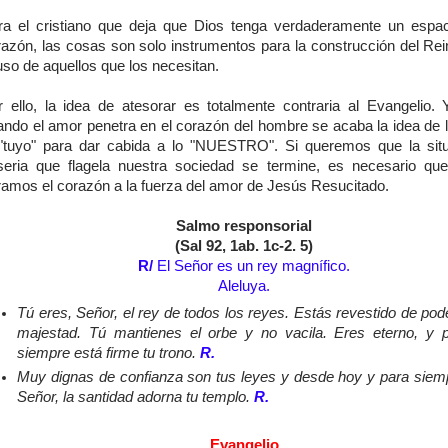
ra el cristiano que deja que Dios tenga verdaderamente un espa
razón, las cosas son solo instrumentos para la construcción del Rei
uso de aquellos que los necesitan.
r ello, la idea de atesorar es totalmente contraria al Evangelio.
ando el amor penetra en el corazón del hombre se acaba la idea de l
 "tuyo" para dar cabida a lo "NUESTRO". Si queremos que la sit
seria que flagela nuestra sociedad se termine, es necesario qu
ramos el corazón a la fuerza del amor de Jesús Resucitado.
Salmo responsorial
(Sal 92, 1ab. 1c-2. 5)
R/
El Señor es un rey magnífico.
Aleluya.
Tú eres, Señor, el rey de todos los reyes. Estás revestido de pod
majestad. Tú mantienes el orbe y no vacila. Eres eterno, y 
siempre está firme tu trono.
R.
Muy dignas de confianza son tus leyes y desde hoy y para siem
Señor, la santidad adorna tu templo.
R.
Evangelio