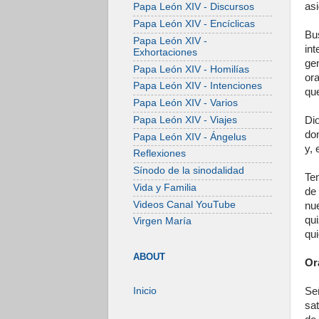
asi
Papa León XIV - Discursos
Papa León XIV - Encíclicas
Bu
Papa León XIV -
in
Exhortaciones
ge
Papa León XIV - Homilías
ora
Papa León XIV - Intenciones
que
Papa León XIV - Varios
Di
Papa León XIV - Viajes
don
Papa León XIV - Ángelus
y,
Reflexiones
Sínodo de la sinodalidad
Te
Vida y Familia
de 
Videos Canal YouTube
nu
qu
Virgen María
qui
ABOUT
Or
Se
Inicio
sa