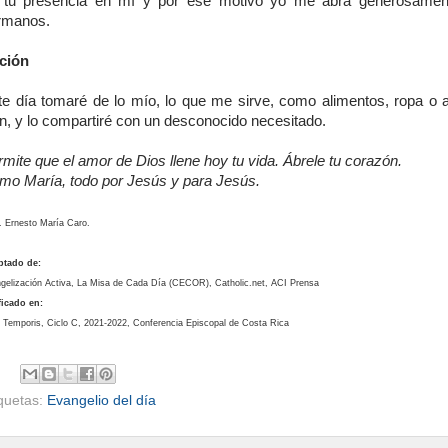
 tu presencia en mí y por ese motivo yo me abra generosamen
rmanos.
ción
te día tomaré de lo mío, lo que me sirve, como alimentos, ropa o a
n, y lo compartiré con un desconocido necesitado.
mite que el amor de Dios llene hoy tu vida. Ábrele tu corazón.
mo María, todo por Jesús y para Jesús.
. Ernesto María Caro.
ptado de:
gelización Activa, La Misa de Cada Día (CECOR), Catholic.net, ACI Prensa
ficado en:
 Temporis, Ciclo C, 2021-2022, Conferencia Episcopal de Costa Rica
iquetas:
Evangelio del día