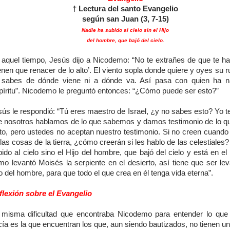
† Lectura del santo Evangelio
según san Juan (3, 7-15)
Nadie ha subido al cielo sin el Hijo
del hombre, que bajó del cielo.
 aquel tiempo, Jesús dijo a Nicodemo: “No te extrañes de que te ha
enen que renacer de lo alto’. El viento sopla donde quiere y oyes su r
 sabes de dónde viene ni a dónde va. Así pasa con quien ha n
píritu”. Nicodemo le preguntó entonces: “¿Cómo puede ser esto?”
sús le respondió: “Tú eres maestro de Israel, ¿y no sabes esto? Yo t
e nosotros hablamos de lo que sabemos y damos testimonio de lo 
sto, pero ustedes no aceptan nuestro testimonio. Si no creen cuando 
las cosas de la tierra, ¿cómo creerán si les hablo de las celestiales
ido al cielo sino el Hijo del hombre, que bajó del cielo y está en el 
mo levantó Moisés la serpiente en el desierto, así tiene que ser lev
o del hombre, para que todo el que crea en él tenga vida eterna”.
flexión sobre el Evangelio
 misma dificultad que encontraba Nicodemo para entender lo que
ía es la que encuentran los que, aun siendo bautizados, no tienen u