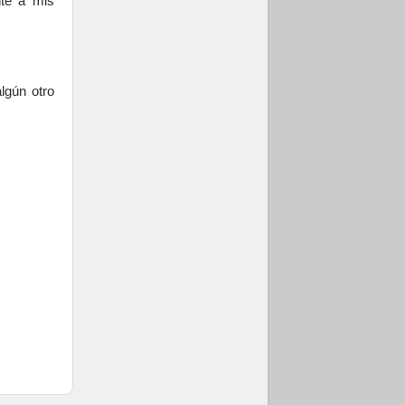
te a mis
lgún otro