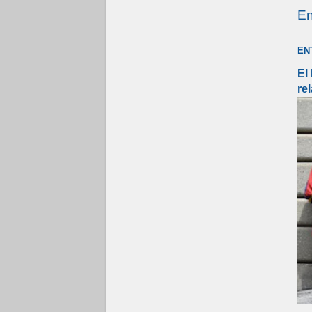
En
EN
El
re