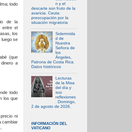
n y el
alma; todo
descarte son fruto de la
avaricia. Ceuta:
preocupación por la
io de la
situación migratoria
 entre el
asas, los
Solemnida
d de
y luego se
Nuestra
Señora de
los
nabé (que
Ángeles,
Patrona de Costa Rica.
 dinero a
Datos históricos
Lecturas
de la Misa
del día y
sus
ende todo
reflexiones
n los que
. Domingo,
2 de agosto de 2026.
precio ni
 a cambiar
INFORMACIÓN DEL
.
VATICANO