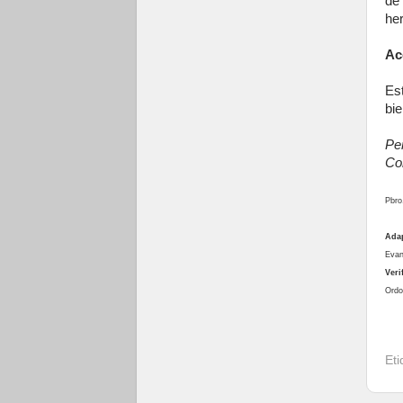
de
he
Ac
Es
bie
Per
Co
Pbro
Ada
Evan
Veri
Ordo
Et