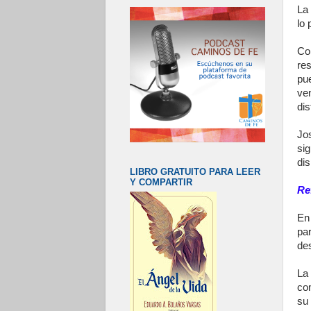
La 
lo
Co
re
pu
ven
dis
Jo
si
dis
LIBRO GRATUITO PARA LEER
Y COMPARTIR
Re
En
pa
de
La
com
su