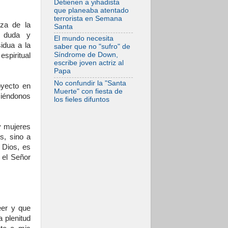
Detienen a yihadista
del Evangelio
que planeaba atentado
terrorista en Semana
07.08.2026
eza de la
Santa
SIGNIS 2026, dar
a duda y
voz a las religiosas
El mundo necesita
en el espacio
idua a la
saber que no "sufro" de
público
Síndrome de Down,
espiritual
escribe joven actriz al
Papa
No confundir la "Santa
oyecto en
Muerte" con fiesta de
eciéndonos
los fieles difuntos
y mujeres
os, sino a
 Dios, es
 el Señor
eer y que
 plenitud