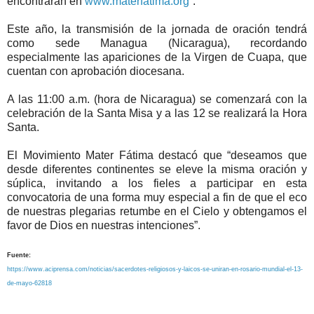
encontrarán en
www.materfatima.org
”.
Este año, la transmisión de la jornada de oración tendrá
como sede Managua (Nicaragua), recordando
especialmente las apariciones de la Virgen de Cuapa, que
cuentan con aprobación diocesana.
A las 11:00 a.m. (hora de Nicaragua) se comenzará con la
celebración de la Santa Misa y a las 12 se realizará la Hora
Santa.
El Movimiento Mater Fátima destacó que “deseamos que
desde diferentes continentes se eleve la misma oración y
súplica, invitando a los fieles a participar en esta
convocatoria de una forma muy especial a fin de que el eco
de nuestras plegarias retumbe en el Cielo y obtengamos el
favor de Dios en nuestras intenciones”.
Fuente:
https://www.aciprensa.com/noticias/sacerdotes-religiosos-y-laicos-se-uniran-en-rosario-mundial-el-13-
de-mayo-62818