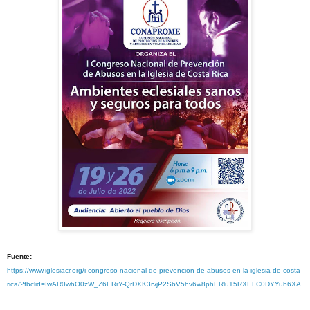
Fuente:
https://www.iglesiacr.org/i-congreso-nacional-de-prevencion-de-abusos-en-la-iglesia-de-costa-
rica/?fbclid=IwAR0whO0zW_Z6ERrY-QrDXK3rvjP2SbV5hv6w8phERlu15RXELC0DYYub6XA