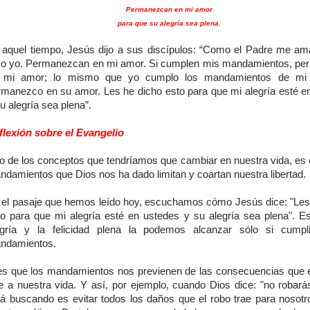
Permanezcan en mi amor
para que su alegría sea plena.
 aquel tiempo, Jesús dijo a sus discípulos: “Como el Padre me ama
o yo. Permanezcan en mi amor. Si cumplen mis mandamientos, p
 mi amor; lo mismo que yo cumplo los mandamientos de mi
rmanezco en su amor. Les he dicho esto para que mi alegría esté e
u alegría sea plena”.
flexión sobre el Evangelio
o de los conceptos que tendríamos que cambiar en nuestra vida, es e
ndamientos que Dios nos ha dado limitan y coartan nuestra libertad.
 el pasaje que hemos leído hoy, escuchamos cómo Jesús dice: "Les
to para que mi alegría esté en ustedes y su alegría sea plena". Es 
egría y la felicidad plena la podemos alcanzar sólo si cumpl
ndamientos.
es que los mandamientos nos previenen de las consecuencias que 
ae a nuestra vida. Y así, por ejemplo, cuando Dios dice: "no robarás
tá buscando es evitar todos los daños que el robo trae para nosotr