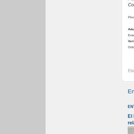
Co
Pbro
Ada
Evan
Veri
Ordo
Et
En
EN
El
re