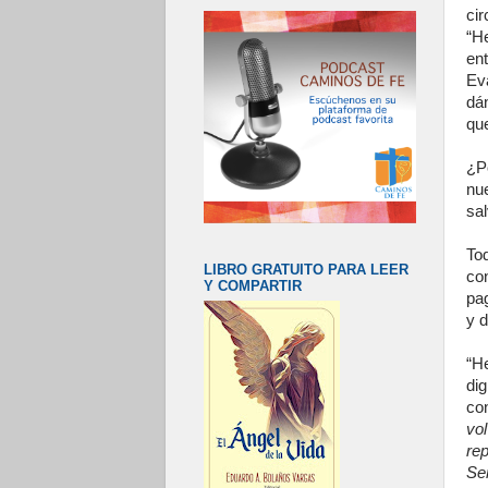
ci
“H
en
Ev
dá
que
¿Po
nu
sa
To
LIBRO GRATUITO PARA LEER
co
Y COMPARTIR
pa
y d
“H
di
con
vo
rep
Se