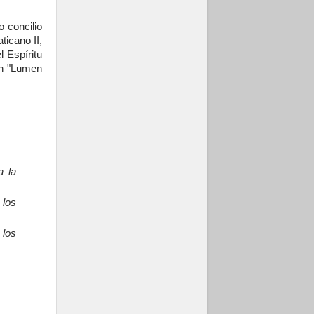
Trienal de Arte de
las Universidades
Católicas:
 concilio
«Exercises in
ticano II,
Empathy»
l Espíritu
07.08.2026
ión "Lumen
Fortunatus
Nwachukwu: la
comunicación como
misión al servicio
del Evangelio
07.08.2026
SIGNIS 2026, dar
voz a las religiosas
en el espacio
a la
público
07.08.2026
 los
Lanzan un proyecto
de empoderamiento
digital para mujeres
líderes en África
 los
07.08.2026
Programa oficial del
Viaje Apostólico del
Papa León XIV a
Francia
07.08.2026