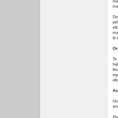
nu
ma
De
pe
el
ma
le
Or
Te
ha
ll
eq
ell
Ac
Hoy
em
Per