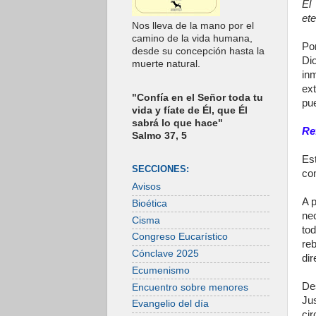
El
ete
Nos lleva de la mano por el
camino de la vida humana,
Po
desde su concepción hasta la
Di
muerte natural.
in
ex
"Confía en el Señor toda tu
pu
vida y fíate de Él, que Él
sabrá lo que hace"
Re
Salmo 37, 5
Es
SECCIONES:
com
Avisos
A p
Bioética
nec
Cisma
to
Congreso Eucarístico
reb
Cónclave 2025
dir
Ecumenismo
De
Encuentro sobre menores
Jus
Evangelio del día
cir