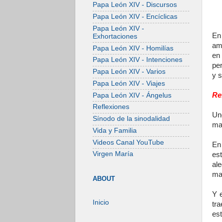
Papa León XIV - Discursos
Papa León XIV - Encíclicas
Papa León XIV -
En
Exhortaciones
am
Papa León XIV - Homilías
en
Papa León XIV - Intenciones
pe
Papa León XIV - Varios
y s
Papa León XIV - Viajes
Re
Papa León XIV - Ángelus
Reflexiones
Un
Sínodo de la sinodalidad
ma
Vida y Familia
Videos Canal YouTube
En
Virgen María
es
al
ma
ABOUT
Y 
Inicio
tr
es