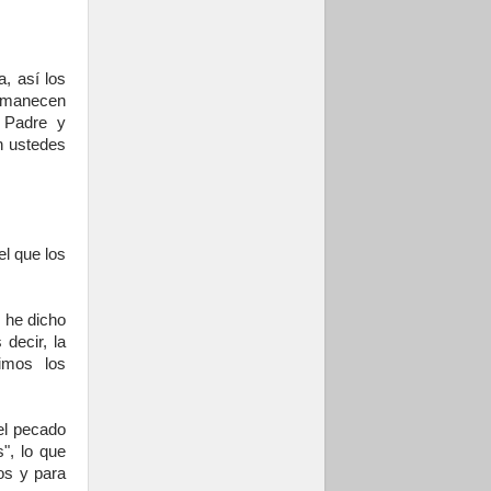
Obispos de
Ecuador: El bien de
las familias no
admite premuras
legislativas
, así los
ermanecen
 Padre y
n ustedes
l que los
 he dicho
decir, la
imos los
el pecado
", lo que
os y para