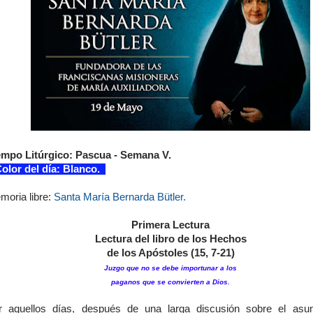
empo Litúrgico: Pascua - Semana V.
lor del día: Blanco.
moria libre:
Santa María Bernarda Bütler.
Primera Lectura
Lectura del libro de los Hechos
de los Apóstoles (15, 7-21)
Juzgo que no se debe importunar a los
paganos que se convierten a Dios.
r aquellos días, después de una larga discusión sobre el asu