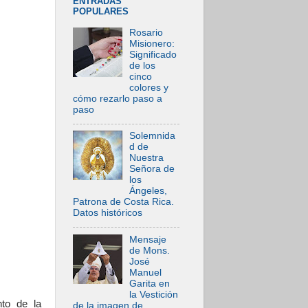
ENTRADAS
POPULARES
Rosario
Misionero:
Significado
de los
cinco
colores y
cómo rezarlo paso a
paso
Solemnida
d de
Nuestra
Señora de
los
Ángeles,
Patrona de Costa Rica.
Datos históricos
Mensaje
de Mons.
José
Manuel
Garita en
la Vestición
nto de la
de la imagen de