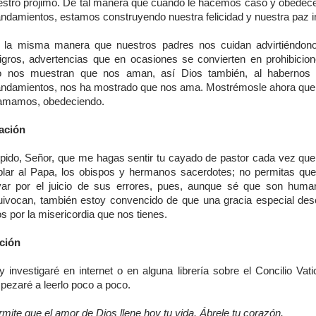
estro prójimo. De tal manera que cuando le hacemos caso y obede
ndamientos, estamos construyendo nuestra felicidad y nuestra paz in
 la misma manera que nuestros padres nos cuidan advirtiéndon
ligros, advertencias que en ocasiones se convierten en prohibicio
lo nos muestran que nos aman, así Dios también, al habernos 
ndamientos, nos ha mostrado que nos ama. Mostrémosle ahora que
 amamos, obedeciendo.
ación
 pido, Señor, que me hagas sentir tu cayado de pastor cada vez qu
blar al Papa, los obispos y hermanos sacerdotes; no permitas qu
evar por el juicio de sus errores, pues, aunque sé que son hum
uivocan, también estoy convencido de que una gracia especial de
os por la misericordia que nos tienes.
ción
 investigaré en internet o en alguna librería sobre el Concilio Vati
pezaré a leerlo poco a poco.
mite que el amor de Dios llene hoy tu vida. Ábrele tu corazón.