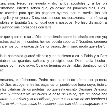
rcuncisión, Pedro se levantó y dijo a los apóstoles y a los pre
ermanos: Ustedes saben que, ya desde los primeros días, Dios 
tre ustedes para que los paganos oyeran, por mi medio, las pal
angelio y creyeran. Dios, que conoce los corazones, mostró su a
ndoles el Espíritu Santo, igual que a nosotros. No hizo distinción a
 purificó sus corazones con la fe.
r qué quieren irritar a Dios imponiendo sobre los discípulos ese yu
estros padres ni nosotros hemos podido soportar? Nosotros creemo
lvaremos por la gracia del Señor Jesús, del mismo modo que ellos”.
da la asamblea guardó silencio y se pusieron a oír a Pablo y a Ber
ntaban las grandes señales y prodigios que Dios había hecho 
ganos por medio suyo. Cuando terminaron de hablar, Santiago tomó l
ijo:
ermanos, escúchenme. Pedro nos ha referido cómo, por primera
gnó Dios escoger entre los paganos un pueblo que fuera suyo. Esto 
 las palabras de los profetas, porque está escrito:
Después de esto
lveré y reconstruiré de nuevo la casa de David, que se había de
araré sus ruinas y la reedificaré, para que el resto de los hombres
ñor, lo mismo que todas las naciones que han sido consagradas a m