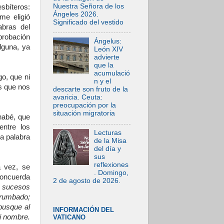
Nuestra Señora de los
sbíteros:
Ángeles 2026.
me eligió
Significado del vestido
abras del
probación
Ángelus:
lguna, ya
León XIV
advierte
que la
acumulació
go, que ni
n y el
s que nos
descarte son fruto de la
avaricia. Ceuta:
preocupación por la
situación migratoria
nabé, que
entre los
Lecturas
a palabra
de la Misa
del día y
sus
reflexiones
 vez, se
. Domingo,
concuerda
2 de agosto de 2026.
s sucesos
rrumbado;
 busque al
INFORMACIÓN DEL
i nombre.
VATICANO