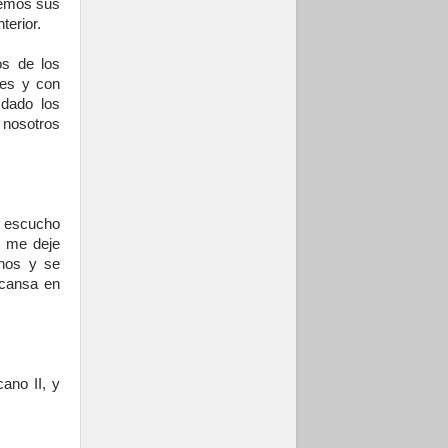
cemos sus
terior.
os de los
nes y con
dado los
 nosotros
e escucho
e me deje
anos y se
scansa en
cano II, y