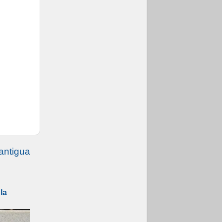
antigua
la