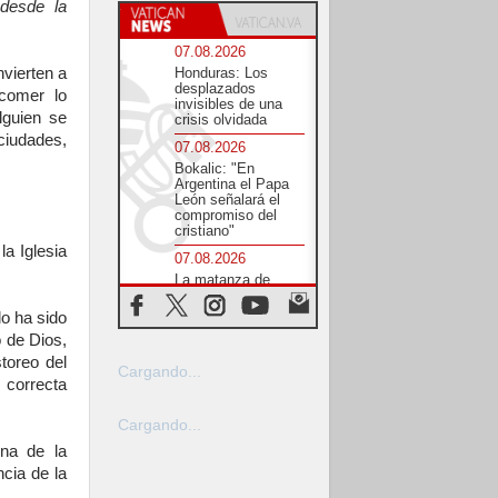
desde la
07.08.2026
vierten a
Honduras: Los
desplazados
 comer lo
invisibles de una
lguien se
crisis olvidada
ciudades,
07.08.2026
Bokalic: "En
Argentina el Papa
León señalará el
compromiso del
cristiano"
a Iglesia
07.08.2026
La matanza de
niños en Gaza no
cesa: 300 muertos
do ha sido
en 300 días
o de Dios,
07.08.2026
toreo del
Cargando...
Tagle: La guerra
a correcta
desfigura el mundo,
solo la revelación
de Dios lo
Cargando...
transfigura
ina de la
07.08.2026
ncia de la
Presentada la