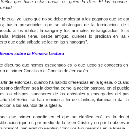
 Señor que hace estas cosas es quien lo dice. El las conoce 
rnidad
.
r lo cual, yo juzgo que no se debe molestar a los paganos que se con
os; basta prescribirles que se abstengan de la fornicación, de
molado a los ídolos, la sangre y los animales estrangulados. Si a
traña, Moisés tiene, desde antiguo, quienes lo predican en las 
esto que cada sábado se lee en las sinagogas”.
flexión sobre la Primera Lectura
te discurso que hemos escuchado es lo que luego se conocerá en l
o el primer Concilio o el Concilio de Jerusalén.
artir de entonces, cuando ha habido diferencias en la Iglesia, o cuan
esario clarificar, sea la doctrina como la acción pastoral en el puebl
dos los obispos, sucesores de los apóstoles y encargados del pas
año del Señor, se han reunido a fin de clarificar, iluminar o dar l
ección a los asuntos de la Iglesia.
sde ese primer concilio en el que se clarifica cuál es la doctr
tificación (que es por medio de la fe en Cristo y no por la observa
cuncisión), han existido veintiún Concilios Ecuménicos en la Iglesia.