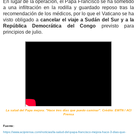
En lugar de la operación, el Papa Francisco se ha sometido
a una infiltración en la rodilla y guardado reposo tras la
recomendación de los médicos, por lo que el Vaticano se ha
visto obligado a
cancelar el viaje a Sudán del Sur y a la
República Democrática del Congo
previsto para
principios de julio.
La salud del Papa mejora: "Hace tres días que puedo caminar". Crédito: EWTN / ACI
Prensa
Fuente:
https://www.aciprensa.com/noticias/la-salud-del-papa-francisco-mejora-hace-3-dias-que-