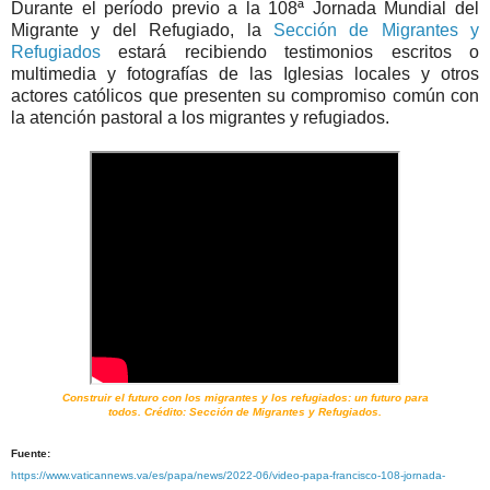
Durante el período previo a la 108ª Jornada Mundial del
Migrante y del Refugiado, la
Sección de Migrantes y
Refugiados
estará recibiendo testimonios escritos o
multimedia y fotografías de las Iglesias locales y otros
actores católicos que presenten su compromiso común con
la atención pastoral a los migrantes y refugiados.
Construir el futuro con los migrantes y los refugiados: un futuro para
todos.
Crédito: Sección de Migrantes y Refugiados.
Fuente:
https://www.vaticannews.va/es/papa/news/2022-06/video-papa-francisco-108-jornada-