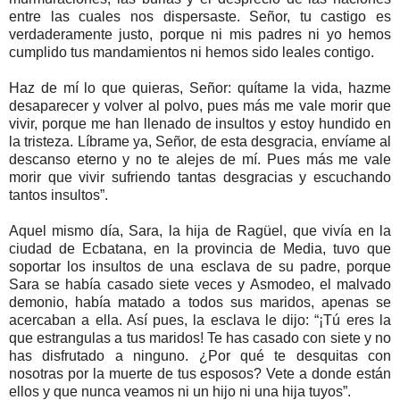
entre las cuales nos dispersaste. Señor, tu castigo es
verdaderamente justo, porque ni mis padres ni yo hemos
cumplido tus mandamientos ni hemos sido leales contigo.
Haz de mí lo que quieras, Señor: quítame la vida, hazme
desaparecer y volver al polvo, pues más me vale morir que
vivir, porque me han llenado de insultos y estoy hundido en
la tristeza. Líbrame ya, Señor, de esta desgracia, envíame al
descanso eterno y no te alejes de mí. Pues más me vale
morir que vivir sufriendo tantas desgracias y escuchando
tantos insultos”.
Aquel mismo día, Sara, la hija de Ragüel, que vivía en la
ciudad de Ecbatana, en la provincia de Media, tuvo que
soportar los insultos de una esclava de su padre, porque
Sara se había casado siete veces y Asmodeo, el malvado
demonio, había matado a todos sus maridos, apenas se
acercaban a ella. Así pues, la esclava le dijo: “¡Tú eres la
que estrangulas a tus maridos! Te has casado con siete y no
has disfrutado a ninguno. ¿Por qué te desquitas con
nosotras por la muerte de tus esposos? Vete a donde están
ellos y que nunca veamos ni un hijo ni una hija tuyos”.