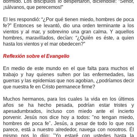
dormido. Los discípulos lo despertaron, diciéndole: “Señor,
¡sálvanos, que perecemos!”
El les respondió: “¿Por qué tienen miedo, hombres de poca
fe?” Entonces se levantó, dio una orden terminante a los
vientos y al mar, y sobrevino una gran calma. Y aquellos
hombres, maravillados, decían: “¿Quién es éste, a quien
hasta los vientos y el mar obedecen?”
Reflexión sobre el Evangelio
En medio de este mundo en el que falta para muchos el
trabajo y hay quienes sufren por las enfermedades, las
guerras y las epidemias que nos agobian, ¿podríamos decir
que nuestra fe en Cristo permanece firme?
Muchos hermanos, para los cuales la vida en los últimos
años se ha hecho pesada, podrían estar tristes y
apesadumbrados, incluso con miedo ante el incierto
porvenir. Jesús nos dice hoy a todos: "no tengan miedo,
hombres de poca fe". Jesús, a pesar de todo lo que nos
parece, está a nuestro alrededor, navega con nosotros. Él
mismo nos lo dijo: "Yo estaré con ustedes hasta la