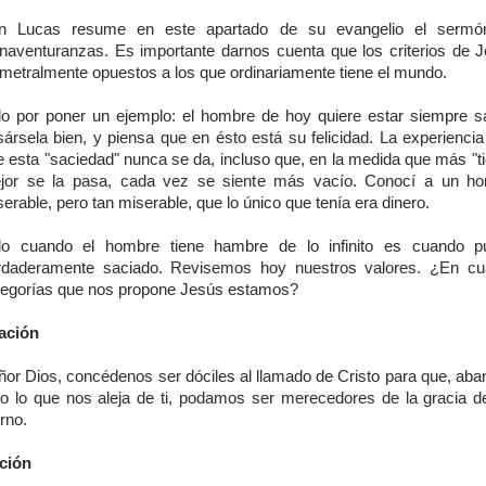
n Lucas resume en este apartado de su evangelio el sermó
enaventuranzas. Es importante darnos cuenta que los criterios de 
ametralmente opuestos a los que ordinariamente tiene el mundo.
lo por poner un ejemplo: el hombre de hoy quiere estar siempre sa
sársela bien, y piensa que en ésto está su felicidad. La experiencia
e esta "saciedad" nunca se da, incluso que, en la medida que más "ti
jor se la pasa, cada vez se siente más vacío. Conocí a un ho
erable, pero tan miserable, que lo único que tenía era dinero.
lo cuando el hombre tiene hambre de lo infinito es cuando p
rdaderamente saciado. Revisemos hoy nuestros valores. ¿En cu
tegorías que nos propone Jesús estamos?
ación
ñor Dios, concédenos ser dóciles al llamado de Cristo para que, ab
do lo que nos aleja de ti, podamos ser merecedores de la gracia de
rno.
ción