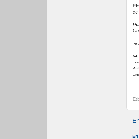
Ele
de
Per
Co
Pbro
Ada
Evan
Veri
Ordo
Et
En
EN