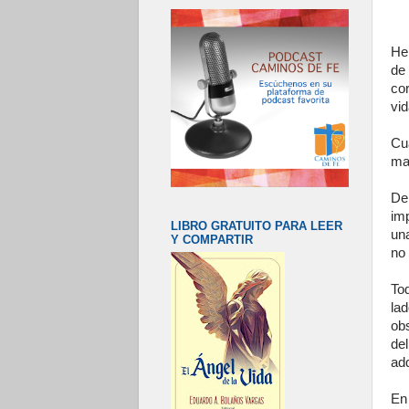
He
de
co
vid
Cu
man
De
im
LIBRO GRATUITO PARA LEER
una
Y COMPARTIR
no
To
lad
ob
de
adq
En