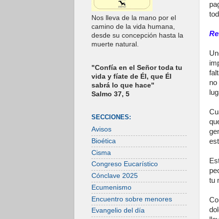
pa
tod
Nos lleva de la mano por el
camino de la vida humana,
Re
desde su concepción hasta la
muerte natural.
Un
imp
"Confía en el Señor toda tu
fa
vida y fíate de Él, que Él
no 
sabrá lo que hace"
lu
Salmo 37, 5
Cu
SECCIONES:
que
Avisos
ge
Bioética
es
Cisma
Es
Congreso Eucarístico
pec
Cónclave 2025
tu 
Ecumenismo
Encuentro sobre menores
Co
do
Evangelio del día