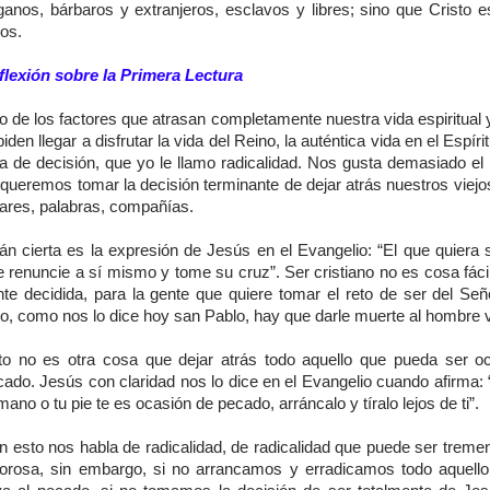
ganos, bárbaros y extranjeros, esclavos y libres; sino que Cristo e
os.
flexión sobre la Primera Lectura
o de los factores que atrasan completamente nuestra vida espiritual 
iden llegar a disfrutar la vida del Reino, la auténtica vida en el Espíri
lta de decisión, que yo le llamo radicalidad. Nos gusta demasiado el
queremos tomar la decisión terminante de dejar atrás nuestros viejo
gares, palabras, compañías.
án cierta es la expresión de Jesús en el Evangelio: “El que quiera 
 renuncie a sí mismo y tome su cruz”. Ser cristiano no es cosa fáci
nte decidida, para la gente que quiere tomar el reto de ser del Señ
to, como nos lo dice hoy san Pablo, hay que darle muerte al hombre v
to no es otra cosa que dejar atrás todo aquello que pueda ser o
ado. Jesús con claridad nos lo dice en el Evangelio cuando afirma: “
mano o tu pie te es ocasión de pecado, arráncalo y tíralo lejos de ti”.
n esto nos habla de radicalidad, de radicalidad que puede ser trem
lorosa, sin embargo, si no arrancamos y erradicamos todo aquell