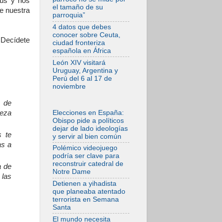
sús y nos
el tamaño de su
05.08.2026
e nuestra
parroquia”
La Fuerza del
"Círculo de Héroes"
4 datos que debes
con el Papa en la
conocer sobre Ceuta,
Audiencia General
 Decídete
ciudad fronteriza
española en África
05.08.2026
Nuncio en Ucrania:
León XIV visitará
Preocupa escuchar
Uruguay, Argentina y
a quienes bendicen
Perú del 6 al 17 de
la guerra
noviembre
05.08.2026
Ucrania: Ataque
 de
masivo en Kyiv
Elecciones en España:
deza
durante la noche
Obispo pide a políticos
dejar de lado ideologías
05.08.2026
s te
y servir al bien común
Colombo: "La visita
as a
del Papa a
Polémico videojuego
Argentina llevará un
podría ser clave para
mensaje de paz y
reconstruir catedral de
a de
dignidad humana"
Notre Dame
 las
05.08.2026
Detienen a yihadista
Iglesia en Uruguay:
que planeaba atentado
la visita del Papa
terrorista en Semana
fortalecerá la fe y la
Santa
esperanza
El mundo necesita