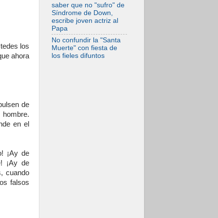
saber que no "sufro" de
Síndrome de Down,
escribe joven actriz al
Papa
No confundir la "Santa
stedes los
Muerte" con fiesta de
los fieles difuntos
que ahora
pulsen de
l hombre.
nde en el
o! ¡Ay de
e! ¡Ay de
s, cuando
os falsos