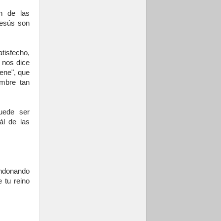
n de las
Jesús son
tisfecho,
 nos dice
ene", que
mbre tan
uede ser
ál de las
andonando
 tu reino