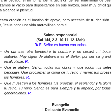
eva al pecado, si no tomamos la decisión de ser totalmente de Je
nzamos al vacío para depositarnos en sus brazos, será muy difícil qu
a alcance la plenitud.
estra oración es el bastión de apoyo, pero necesita de tu decisión.
, Jesús tiene una vida maravillosa para ti.
Salmo responsorial
(Sal 144, 2-3. 10-11. 12-13ab)
R/
El Señor es bueno con todos.
Un día tras otro bendeciré tu nombre y no cesará mi boca
alabarlo. Muy digno de alabanza es el Señor, por ser su gran
incalculable.
R.
Que te alaben, Señor, todas tus obras y que todos tus fiele
bendigan. Que proclamen la gloria de tu reino y narren tus proez
los hombres.
R.
Que muestren a los hombres tus proezas, el esplendor y la glori
tu reino. Tu reino, Señor, es para siempre y tu imperio, por todas
generaciones.
R.
Evangelio
† Del santo Evangelio