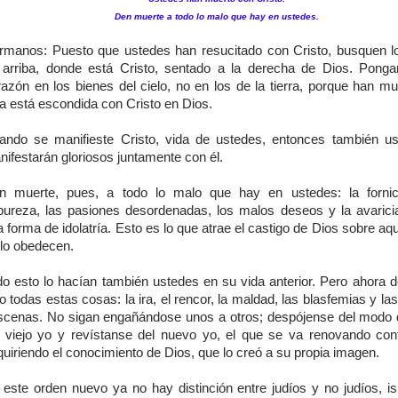
Den muerte a todo lo malo que hay en ustedes.
rmanos: Puesto que ustedes han resucitado con Cristo, busquen l
 arriba, donde está Cristo, sentado a la derecha de Dios. Ponga
razón en los bienes del cielo, no en los de la tierra, porque han mu
a está escondida con Cristo en Dios.
ando se manifieste Cristo, vida de ustedes, entonces también u
ifestarán gloriosos juntamente con él.
n muerte, pues, a todo lo malo que hay en ustedes: la fornic
pureza, las pasiones desordenadas, los malos deseos y la avarici
 forma de idolatría. Esto es lo que atrae el castigo de Dios sobre aq
 lo obedecen.
do esto lo hacían también ustedes en su vida anterior. Pero ahora d
o todas estas cosas: la ira, el rencor, la maldad, las blasfemias y la
scenas. No sigan engañándose unos a otros; despójense del modo 
l viejo yo y revístanse del nuevo yo, el que se va renovando co
uiriendo el conocimiento de Dios, que lo creó a su propia imagen.
 este orden nuevo ya no hay distinción entre judíos y no judíos, isr