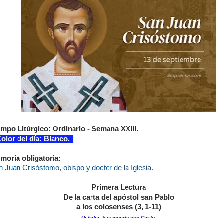
empo Litúrgico: Ordinario - Semana XXIII.
lor del día: Blanco.
moria obligatoria:
 Juan Crisóstomo, obispo y doctor de la Iglesia.
Primera Lectura
De la carta del apóstol san Pablo
a los colosenses (3, 1-11)
Ustedes han muerto con Cristo.