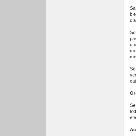
Sa
bi
di
Só
pa
qu
me
mis
Só
ve
ca
Or
Se
to
ete
Ac