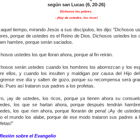
según san Lucas (6, 20-26)
Dichosos los pobres.
- ¡Hay de ustedes, los ricos!
aquel tiempo, mirando Jesús a sus discípulos, les dijo: “Dichosos u
bres, porque de ustedes es el Reino de Dios. Dichosos ustedes los 
enen hambre, porque serán saciados.
hosos ustedes los que lloran ahora, porque al fin reirán.
chosos serán ustedes cuando los hombres los aborrezcan y los ex
tre ellos, y cuando los insulten y maldigan por causa del Hijo de
égrense ese día y salten de gozo, porque su recompensa será gra
lo. Pues así trataron sus padres a los profetas.
ro, ¡ay de ustedes, los ricos, porque ya tienen ahora su consuel
tedes, los que se hartan ahora, porque después tendrán hambr
tedes, los que ríen ahora, porque llorarán de pena! ¡Ay de ustede
do el mundo los alabe, porque de ese modo trataron sus padres a l
fetas!”
flexión sobre el Evangelio