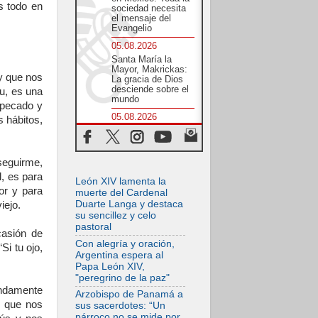
s todo en
sociedad necesita
el mensaje del
Evangelio
05.08.2026
Santa María la
Mayor, Makrickas:
y que nos
La gracia de Dios
desciende sobre el
tu, es una
mundo
 pecado y
05.08.2026
s hábitos,
Cristianos y
confucianos:
Respeto y sabiduría
para afrontar los
seguirme,
urgentes desafíos
l, es para
de hoy
León XIV lamenta la
or y para
muerte del Cardenal
05.08.2026
Duarte Langa y destaca
iejo.
En marcha hacia
su sencillez y celo
Asís en nombre de
pastoral
San Francisco, a la
casión de
espera de León
Con alegría y oración,
Si tu ojo,
Argentina espera al
05.08.2026
Papa León XIV,
Venezuela, Padre
"peregrino de la paz"
Pagniello: "En
endamente
medio del dolor, una
Arzobispo de Panamá a
Iglesia que no se
o que nos
sus sacerdotes: “Un
rinde"
párroco no se mide por