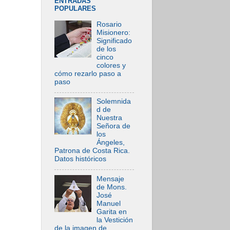
ENTRADAS
POPULARES
Rosario
Misionero:
Significado
de los
cinco
colores y
cómo rezarlo paso a
paso
Solemnida
d de
Nuestra
Señora de
los
Ángeles,
Patrona de Costa Rica.
Datos históricos
Mensaje
de Mons.
José
Manuel
Garita en
la Vestición
de la imagen de