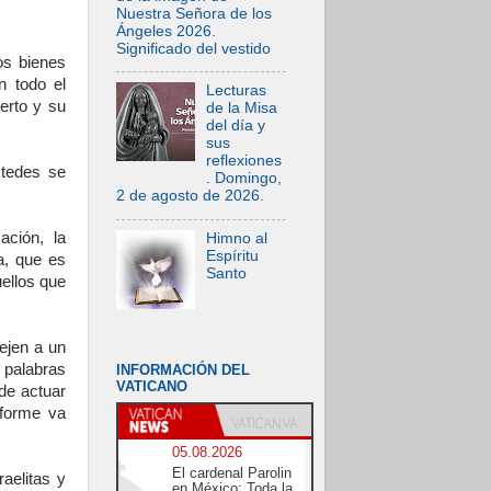
Nuestra Señora de los
Ángeles 2026.
Significado del vestido
os bienes
n todo el
Lecturas
erto y su
de la Misa
del día y
sus
reflexiones
stedes se
. Domingo,
2 de agosto de 2026.
ación, la
Himno al
Espíritu
a, que es
Santo
uellos que
ejen a un
s palabras
INFORMACIÓN DEL
VATICANO
de actuar
nforme va
05.08.2026
El cardenal Parolin
aelitas y
en México: Toda la