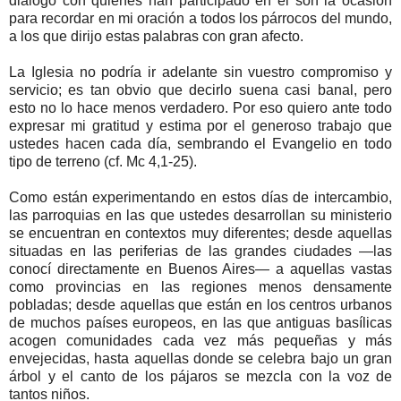
diálogo con quienes han participado en él son la ocasión
para recordar en mi oración a todos los párrocos del mundo,
a los que dirijo estas palabras con gran afecto.
La Iglesia no podría ir adelante sin vuestro compromiso y
servicio; es tan obvio que decirlo suena casi banal, pero
esto no lo hace menos verdadero. Por eso quiero ante todo
expresar mi gratitud y estima por el generoso trabajo que
ustedes hacen cada día, sembrando el Evangelio en todo
tipo de terreno (cf. Mc 4,1-25).
Como están experimentando en estos días de intercambio,
las parroquias en las que ustedes desarrollan su ministerio
se encuentran en contextos muy diferentes; desde aquellas
situadas en las periferias de las grandes ciudades —las
conocí directamente en Buenos Aires— a aquellas vastas
como provincias en las regiones menos densamente
pobladas; desde aquellas que están en los centros urbanos
de muchos países europeos, en las que antiguas basílicas
acogen comunidades cada vez más pequeñas y más
envejecidas, hasta aquellas donde se celebra bajo un gran
árbol y el canto de los pájaros se mezcla con la voz de
tantos niños.