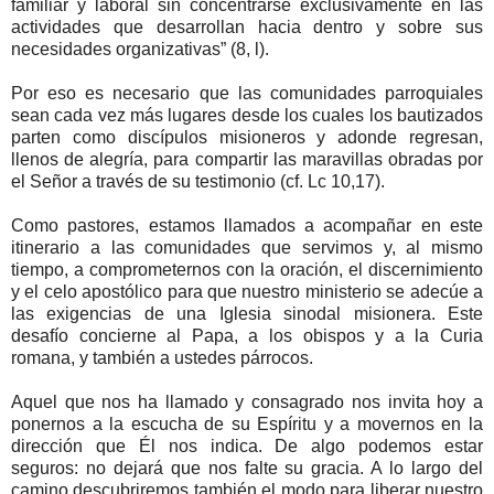
familiar y laboral sin concentrarse exclusivamente en las
actividades que desarrollan hacia dentro y sobre sus
necesidades organizativas” (8, l).
Por eso es necesario que las comunidades parroquiales
sean cada vez más lugares desde los cuales los bautizados
parten como discípulos misioneros y adonde regresan,
llenos de alegría, para compartir las maravillas obradas por
el Señor a través de su testimonio (cf. Lc 10,17).
Como pastores, estamos llamados a acompañar en este
itinerario a las comunidades que servimos y, al mismo
tiempo, a comprometernos con la oración, el discernimiento
y el celo apostólico para que nuestro ministerio se adecúe a
las exigencias de una Iglesia sinodal misionera. Este
desafío concierne al Papa, a los obispos y a la Curia
romana, y también a ustedes párrocos.
Aquel que nos ha llamado y consagrado nos invita hoy a
ponernos a la escucha de su Espíritu y a movernos en la
dirección que Él nos indica. De algo podemos estar
seguros: no dejará que nos falte su gracia. A lo largo del
camino descubriremos también el modo para liberar nuestro