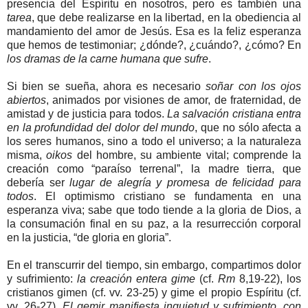
presencia del Espíritu en nosotros, pero es también una
tarea
, que debe realizarse en la libertad, en la obediencia al
mandamiento del amor de Jesús. Esa es la feliz esperanza
que hemos de testimoniar; ¿dónde?, ¿cuándo?, ¿cómo? En
los dramas de la carne humana que sufre
.
Si bien se sueña, ahora es necesario
soñar con los ojos
abiertos
, animados por visiones de amor, de fraternidad, de
amistad y de justicia para todos.
La salvación cristiana entra
en la profundidad del dolor del mundo
, que no sólo afecta a
los seres humanos, sino a todo el universo; a la naturaleza
misma,
oikos
del hombre, su ambiente vital; comprende la
creación como “paraíso terrenal”, la madre tierra, que
debería ser
lugar de alegría y promesa de felicidad para
todos
. El optimismo cristiano se fundamenta en una
esperanza viva; sabe que todo tiende a la gloria de Dios, a
la consumación final en su paz, a la resurrección corporal
en la justicia, “de gloria en gloria”.
En el transcurrir del tiempo, sin embargo, compartimos dolor
y sufrimiento:
la creación entera gime
(cf.
Rm
8,19-22), los
cristianos gimen (cf. vv. 23-25) y gime el propio Espíritu (cf.
vv. 26-27).
El gemir manifiesta inquietud y sufrimiento, con