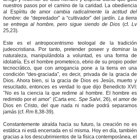
nuestros pasos por el camino de la caridad. La obediencia
al Espíritu de amor
cambia radicalmente la actitud del
hombre
: de “depredador” a “cultivador” del jardín.
La tierra
se entrega al hombre, pero sigue siendo de Dios
(cf.
Lv
25,23).
Este es el antropocentrismo teologal de la tradición
judeocristiana. Por tanto, pretender poseer y dominar la
naturaleza, manipulándola a voluntad, es una forma de
idolatría. Es el hombre prometeico, ebrio de su propio poder
tecnocrático, que con arrogancia pone a la tierra en una
condición “des-graciada”, es decir, privada de la gracia de
Dios. Ahora bien, si la gracia de Dios es Jesús, muerto y
resucitado, entonces es verdad lo que dijo Benedicto XVI:
"No es la ciencia la que redime al hombre. El hombre es
redimido por el amor" (Carta enc.
Spe Salvi
, 26), el amor de
Dios en Cristo, del que nada ni nadie podrá separarnos
jamás (cf.
Rm
8,38-39).
Constantemente atraída hacia su futuro, la creación no es
estática ni está encerrada en sí misma. Hoy en día, también
gracias a los descubrimientos de la física contemporánea, el