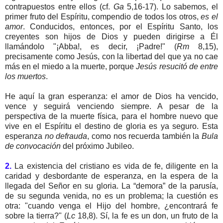
contrapuestos entre ellos (cf.
Ga
5,16-17). Lo sabemos, el
primer fruto del Espíritu, compendio de todos los otros,
es el
amor
. Conducidos, entonces, por el Espíritu Santo, los
creyentes son hijos de Dios y pueden dirigirse a Él
llamándolo "¡Abba!, es decir, ¡Padre!" (
Rm
8,15),
precisamente como Jesús, con la libertad del que ya no cae
más en el miedo a la muerte, porque
Jesús resucitó de entre
los muertos
.
He aquí la gran esperanza: el amor de Dios ha vencido,
vence y seguirá venciendo siempre. A pesar de la
perspectiva de la muerte física, para el hombre nuevo que
vive en el Espíritu el destino de gloria es ya seguro. Esta
esperanza
no defrauda
, como nos recuerda también la
Bula
de convocación
del próximo Jubileo.
2.
La existencia del cristiano es vida de fe, diligente en la
caridad y desbordante de esperanza, en la espera de la
llegada del Señor en su gloria. La “demora” de la parusía,
de su segunda venida, no es un problema; la cuestión es
otra: "cuando venga el Hijo del hombre, ¿encontrará fe
sobre la tierra?" (
Lc
18,8). Sí, la fe es un don, un fruto de la