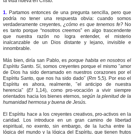
la vida nueva en Cristo.
1.
Partamos entonces de una pregunta sencilla, pero que
podría no tener una respuesta obvia: cuando somos
verdaderamente creyentes,
¿cómo es que tenemos fe?
No
es tanto porque “nosotros creemos” en algo trascendente
que nuestra razón no logra entender, el misterio
inalcanzable de un Dios distante y lejano, invisible e
innombrable.
Más bien, diría san Pablo, es
porque habita en nosotros el
Espíritu Santo
. Sí, somos creyentes porque el mismo "amor
de Dios ha sido derramado en nuestros corazones por el
Espíritu Santo, que nos ha sido dado" (
Rm
5,5). Por eso el
Espíritu es ahora, realmente, "el anticipo de nuestra
herencia" (
Ef
1,14), como pro-vocación a vivir siempre
orientados hacia los bienes eternos,
según la plenitud de la
humanidad hermosa y buena de Jesús.
El Espíritu hace a los creyentes creativos, pro-activos en la
caridad. Los introduce en un gran camino de libertad
espiritual, no exento, sin embargo, de la lucha entre la
lógica del mundo y la lógica del Espíritu, que tienen frutos