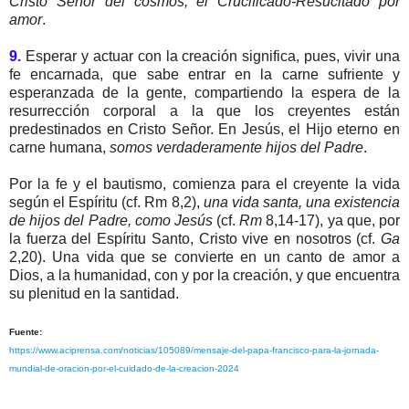
Cristo Señor del cosmos, el Crucificado-Resucitado por
amor
.
9.
Esperar y actuar con la creación significa, pues, vivir una
fe encarnada, que sabe entrar en la carne sufriente y
esperanzada de la gente, compartiendo la espera de la
resurrección corporal a la que los creyentes están
predestinados en Cristo Señor. En Jesús, el Hijo eterno en
carne humana,
somos verdaderamente hijos del Padre
.
Por la fe y el bautismo, comienza para el creyente la vida
según el Espíritu (cf. Rm 8,2),
una vida santa, una existencia
de hijos del Padre, como Jesús
(cf.
Rm
8,14-17), ya que, por
la fuerza del Espíritu Santo, Cristo vive en nosotros (cf.
Ga
2,20). Una vida que se convierte en un canto de amor a
Dios, a la humanidad, con y por la creación, y que encuentra
su plenitud en la santidad.
Fuente:
https://www.aciprensa.com/noticias/105089/mensaje-del-papa-francisco-para-la-jornada-
mundial-de-oracion-por-el-cuidado-de-la-creacion-2024