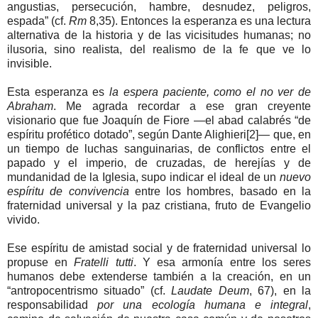
angustias, persecución, hambre, desnudez, peligros,
espada” (cf.
Rm
8,35). Entonces la esperanza es una lectura
alternativa de la historia y de las vicisitudes humanas; no
ilusoria, sino realista, del realismo de la fe que ve lo
invisible.
Esta esperanza es
la espera paciente, como el no ver de
Abraham
. Me agrada recordar a ese gran creyente
visionario que fue Joaquín de Fiore —el abad calabrés “de
espíritu profético dotado”, según Dante Alighieri[2]— que, en
un tiempo de luchas sanguinarias, de conflictos entre el
papado y el imperio, de cruzadas, de herejías y de
mundanidad de la Iglesia, supo indicar el ideal de un
nuevo
espíritu de convivencia
entre los hombres, basado en la
fraternidad universal y la paz cristiana, fruto de Evangelio
vivido.
Ese espíritu de amistad social y de fraternidad universal lo
propuse en
Fratelli tutti
. Y esa armonía entre los seres
humanos debe extenderse también a la creación, en un
“antropocentrismo situado” (cf.
Laudate Deum
, 67), en la
responsabilidad
por una ecología humana e integral
,