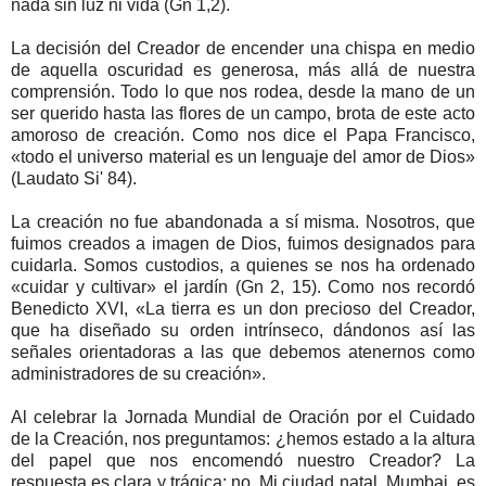
nada sin luz ni vida (Gn 1,2).
La decisión del Creador de encender una chispa en medio
de aquella oscuridad es generosa, más allá de nuestra
comprensión. Todo lo que nos rodea, desde la mano de un
ser querido hasta las flores de un campo, brota de este acto
amoroso de creación. Como nos dice el Papa Francisco,
«todo el universo material es un lenguaje del amor de Dios»
(Laudato Si' 84).
La creación no fue abandonada a sí misma. Nosotros, que
fuimos creados a imagen de Dios, fuimos designados para
cuidarla. Somos custodios, a quienes se nos ha ordenado
«cuidar y cultivar» el jardín (Gn 2, 15). Como nos recordó
Benedicto XVI, «La tierra es un don precioso del Creador,
que ha diseñado su orden intrínseco, dándonos así las
señales orientadoras a las que debemos atenernos como
administradores de su creación».
Al celebrar la Jornada Mundial de Oración por el Cuidado
de la Creación, nos preguntamos: ¿hemos estado a la altura
del papel que nos encomendó nuestro Creador? La
respuesta es clara y trágica: no. Mi ciudad natal, Mumbai, es