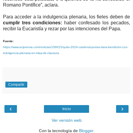
Romano Pontífice”, aclara.
Para acceder a la indulgencia plenaria, los fieles deben de
cumplir tres condiciones:
haber confesado los pecados,
recibir la Eucaristía y rezar por las intenciones del Papa.
Fuente:
https://www.aciprensa.com/noticias/106615/quito-2024-cardenal-porras-dara-bendicion-con-
indulgencia-plenaria-en-misa-de-clausura
Compartir
‹
›
Inicio
Ver versión web
Con la tecnología de
Blogger
.