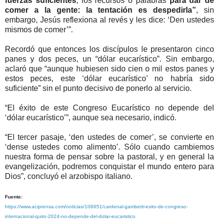
fuerzas suficientes
, los recursos o palabras
para dar de
comer a la gente: la tentación es despedirla”
, sin
embargo, Jesús reflexiona al revés y les dice: ‘Den ustedes
mismos de comer’”.
Recordó que entonces los discípulos le presentaron cinco
panes y dos peces, un “dólar eucarístico”. Sin embargo,
aclaró que “aunque hubiesen sido cien o mil estos panes y
estos peces, este ‘dólar eucarístico’ no habría sido
suficiente” sin el punto decisivo de ponerlo al servicio.
“El éxito de este Congreso Eucarístico no depende del
‘dólar eucarístico’”, aunque sea necesario, indicó.
“El tercer pasaje, ‘den ustedes de comer’, se convierte en
‘dense ustedes como alimento’. Sólo cuando cambiemos
nuestra forma de pensar sobre la pastoral, y en general la
evangelización, podremos conquistar el mundo entero para
Dios”, concluyó el arzobispo italiano.
Fuente:
https://www.aciprensa.com/noticias/106651/cardenal-gambetti-exito-de-congreso-
internacional-quito-2024-no-depende-del-dolar-eucaristico